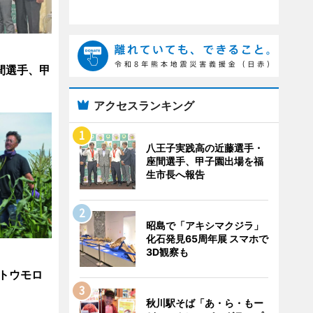
間選手、甲
アクセスランキング
八王子実践高の近藤選手・
座間選手、甲子園出場を福
生市長へ報告
昭島で「アキシマクジラ」
化石発見65周年展 スマホで
3D観察も
トウモロ
秋川駅そば「あ・ら・もー