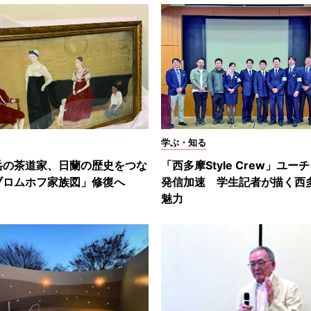
学ぶ・知る
岳の茶道家、日蘭の歴史をつな
「西多摩Style Crew」ユー
ブロムホフ家族図」修復へ
発信加速 学生記者が描く西
魅力