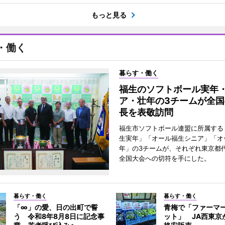
もっと見る
・働く
暮らす・働く
福生のソフトボール実年
ア・壮年の3チームが全国
長を表敬訪問
福生市ソフトボール連盟に所属する
生実年」「オール福生シニア」「オ
年」の3チームが、それぞれ東京都
全国大会への切符を手にした。
暮らす・働く
暮らす・働く
「∞」の愛、日の出町で誓
青梅で「ファーマ
う 令和8年8月8日に記念事
ット」 JA西東京