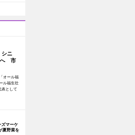
・シニ
へ 市
「オール福
ール福生壮
代表として
ーズマーケ
が夏野菜を