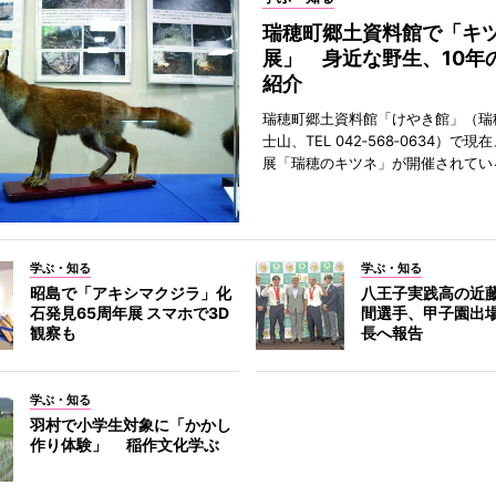
瑞穂町郷土資料館で「キ
展」 身近な野生、10年
紹介
瑞穂町郷土資料館「けやき館」（瑞
士山、TEL 042‐568‐0634）で
展「瑞穂のキツネ」が開催されてい
学ぶ・知る
学ぶ・知る
昭島で「アキシマクジラ」化
八王子実践高の近
石発見65周年展 スマホで3D
間選手、甲子園出
観察も
長へ報告
学ぶ・知る
羽村で小学生対象に「かかし
作り体験」 稲作文化学ぶ