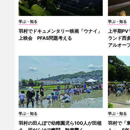
学ぶ・知る
学ぶ・知る
羽村でドキュメンタリー映画「ウナイ」
上半期PV
上映会 PFAS問題考える
ランド西
アルオー
学ぶ・知る
学ぶ・知る
羽村の田んぼで幼稚園児ら100人が田植
羽村で「