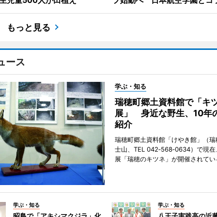
生児童500人が田植え
プ始動へ 日本航空学園とコ
もっと見る
ュース
学ぶ・知る
瑞穂町郷土資料館で「キ
展」 身近な野生、10年
紹介
瑞穂町郷土資料館「けやき館」（瑞
士山、TEL 042‐568‐0634）で
展「瑞穂のキツネ」が開催されてい
学ぶ・知る
学ぶ・知る
昭島で「アキシマクジラ」化
八王子実践高の近