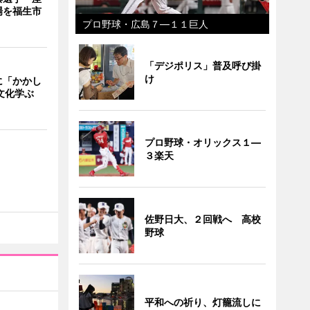
場を福生市
プロ野球・広島７―１１巨人
「デジポリス」普及呼び掛
け
に「かかし
文化学ぶ
プロ野球・オリックス１―
３楽天
佐野日大、２回戦へ 高校
野球
平和への祈り、灯籠流しに