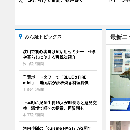
え 泥だらけで奮闘、歓声響く
ト」 5年
みん経トピックス
最新ニ
狭山で初心者向けAI活用セミナー 仕事
や暮らしに使える実践法紹介
狭山経済新聞
千葉ポートタワーで「BLUE＆FIRE
mini」 地元店が鉄板焼き料理提供
千葉経済新聞
上里町の児童生徒16人が町長らと意見交
換 議場で町への提案、再質問も
本庄経済新聞
河内小阪の「cuisine HAGI」が2周年