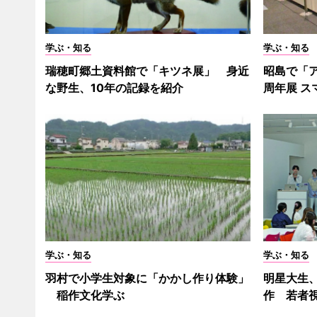
学ぶ・知る
学ぶ・知る
瑞穂町郷土資料館で「キツネ展」 身近
昭島で「
な野生、10年の記録を紹介
周年展 ス
学ぶ・知る
学ぶ・知る
羽村で小学生対象に「かかし作り体験」
明星大生
稲作文化学ぶ
作 若者