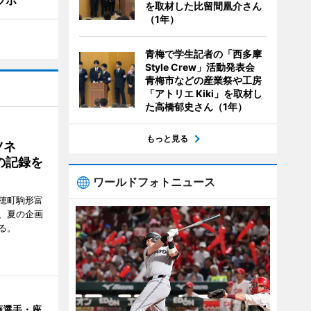
ラボ
を取材した比留間凰介さん
（1年）
青梅で学生記者の「西多摩
Style Crew」活動発表会
青梅市などの産業祭や工房
「アトリエ Kiki」を取材し
た高橋郁史さん（1年）
もっと見る
ツネ
の記録を
ワールドフォトニュース
穂町駒形富
現在、夏の企画
る。
藤選手・座