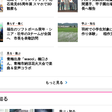
石発見65周年展 スマホで3D
間選手、甲子園出
観察も
長へ報告
暮らす・働く
学ぶ・知る
福生のソフトボール実年・シ
羽村で小学生対象
ニア・壮年の3チームが全国
作り体験」 稲作
へ 市長を表敬訪問
見る・遊ぶ
青梅出身「wacci」橋口さ
ん、青梅市納涼花火大会で楽
曲＆音声コラボ
もっと見る
知る
学ぶ・知る