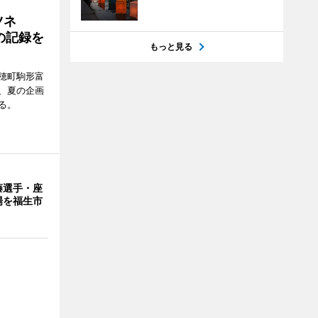
ツネ
の記録を
もっと見る
穂町駒形富
現在、夏の企画
る。
藤選手・座
場を福生市