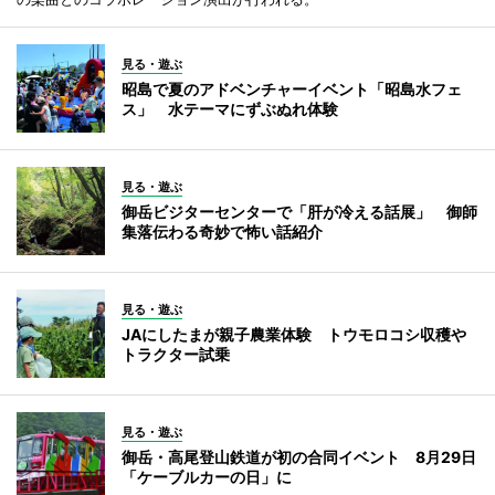
見る・遊ぶ
昭島で夏のアドベンチャーイベント「昭島水フェ
ス」 水テーマにずぶぬれ体験
見る・遊ぶ
御岳ビジターセンターで「肝が冷える話展」 御師
集落伝わる奇妙で怖い話紹介
見る・遊ぶ
JAにしたまが親子農業体験 トウモロコシ収穫や
トラクター試乗
見る・遊ぶ
御岳・高尾登山鉄道が初の合同イベント 8月29日
「ケーブルカーの日」に