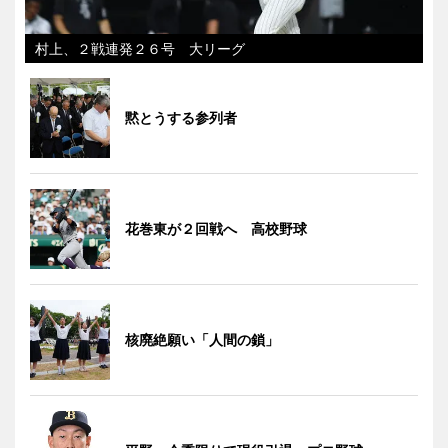
村上、２戦連発２６号 大リーグ
黙とうする参列者
花巻東が２回戦へ 高校野球
核廃絶願い「人間の鎖」