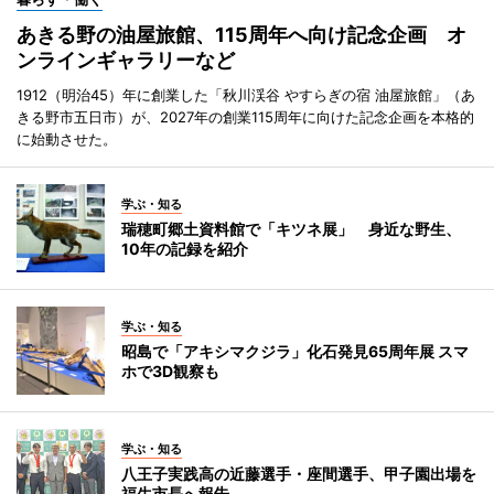
あきる野の油屋旅館、115周年へ向け記念企画 オ
ンラインギャラリーなど
1912（明治45）年に創業した「秋川渓谷 やすらぎの宿 油屋旅館」（あ
きる野市五日市）が、2027年の創業115周年に向けた記念企画を本格的
に始動させた。
学ぶ・知る
瑞穂町郷土資料館で「キツネ展」 身近な野生、
10年の記録を紹介
学ぶ・知る
昭島で「アキシマクジラ」化石発見65周年展 スマ
ホで3D観察も
学ぶ・知る
八王子実践高の近藤選手・座間選手、甲子園出場を
福生市長へ報告