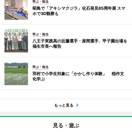
学ぶ・知る
昭島で「アキシマクジラ」化石発見65周年展 スマ
ホで3D観察も
学ぶ・知る
八王子実践高の近藤選手・座間選手、甲子園出場を
福生市長へ報告
学ぶ・知る
羽村で小学生対象に「かかし作り体験」 稲作文
化学ぶ
もっと見る
見る・遊ぶ