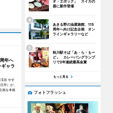
オ・エポック」 スイカの
器に新作登場
あきる野の油屋旅館、115
周年へ向け記念企画 オン
ラインギャラリーなど
秋川駅そば「あ・ら・もー
ど」 カレーパングランプ
5周年へ
リで2年連続最高金賞
ンギャラ
もっと見る
川渓谷 やす
五日市）が、
念企画を本格
フォトフラッシュ