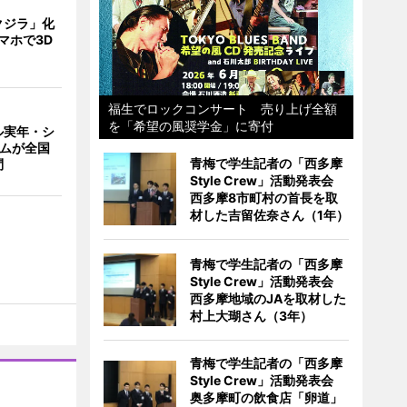
クジラ」化
マホで3D
福生でロックコンサート 売り上げ全額
を「希望の風奨学金」に寄付
ル実年・シ
ームが全国
青梅で学生記者の「西多摩
問
Style Crew」活動発表会
西多摩8市町村の首長を取
材した吉留佐奈さん（1年）
青梅で学生記者の「西多摩
Style Crew」活動発表会
西多摩地域のJAを取材した
村上大瑚さん（3年）
青梅で学生記者の「西多摩
Style Crew」活動発表会
奥多摩町の飲食店「卵道」