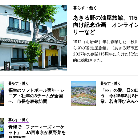
暮らす・働く
あきる野の油屋旅館、11
向け記念企画 オンライ
リーなど
1912（明治45）年に創業した「秋
らぎの宿 油屋旅館」（あきる野市
2027年の創業115周年に向けた記
的に始動させた。
暮らす・働く
暮らす・働く
福生のソフトボール実年・シ
「∞」の愛、日の
ニア・壮年の3チームが全国
う 令和8年8月8
へ 市長を表敬訪問
業、若者呼び込み
暮らす・働く
青梅で「ファーマーズマーケ
ット」 JA西東京が夏野菜を
格安販売