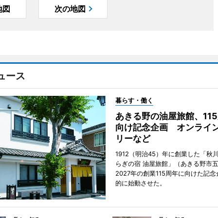
地図
次の地図
ュース
暮らす・働く
あきる野の油屋旅館、11
向け記念企画 オンライ
リーなど
1912（明治45）年に創業した「秋
らぎの宿 油屋旅館」（あきる野市
2027年の創業115周年に向けた記
的に始動させた。