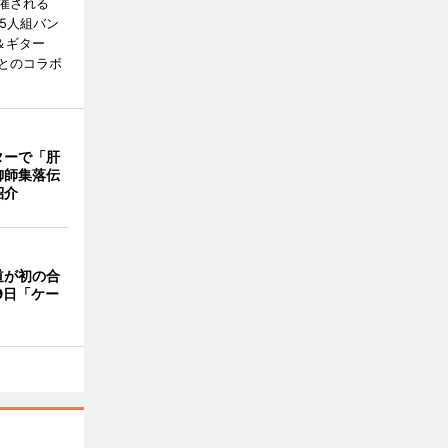
催される
5人組バン
＆ギター
とのコラボ
ターで「肝
御師集落伝
紹介
道が初の合
9日「ケー