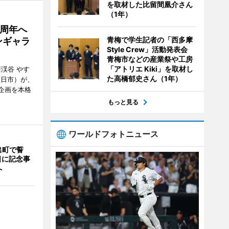
を取材した比留間凰介さん
（1年）
5周年へ
青梅で学生記者の「西多摩
ンギャラ
Style Crew」活動発表会
青梅市などの産業祭や工房
「アトリエ Kiki」を取材し
川渓谷 やす
た高橋郁史さん（1年）
五日市）が、
念企画を本格
もっと見る
ワールドフォトニュース
出町で誓
日に記念事
へ