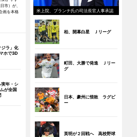
五日市）が、
米上院、ブランチ氏の司法長官人事承認
念企画を本格
柏、開幕白星 Ｊリーグ
クジラ」化
マホで3D
町田、大勝で発進 Ｊリー
グ
ル実年・シ
ームが全国
問
日本、豪州に惜敗 ラグビ
ー
英明が２回戦へ 高校野球