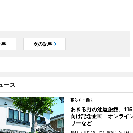
記事
次の記事
ュース
暮らす・働く
あきる野の油屋旅館、11
向け記念企画 オンライ
リーなど
1912（明治45）年に創業した「秋