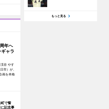
もっと見る
5周年へ
ンギャラ
川渓谷 やす
五日市）が、
念企画を本格
出町で誓
日に記念事