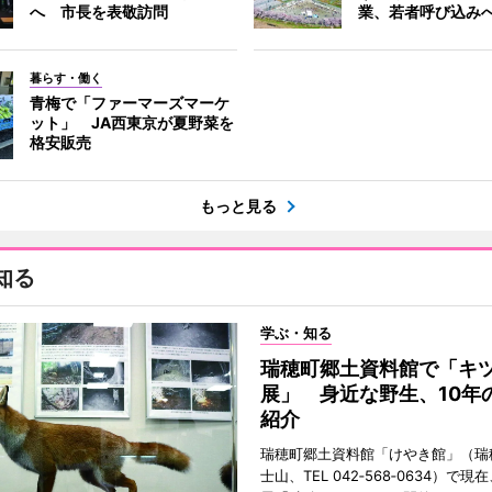
へ 市長を表敬訪問
業、若者呼び込み
暮らす・働く
青梅で「ファーマーズマーケ
ット」 JA西東京が夏野菜を
格安販売
もっと見る
知る
学ぶ・知る
瑞穂町郷土資料館で「キ
展」 身近な野生、10年
紹介
瑞穂町郷土資料館「けやき館」（瑞
士山、TEL 042‐568‐0634）で