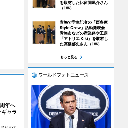
を取材した比留間凰介さん
（1年）
青梅で学生記者の「西多摩
Style Crew」活動発表会
青梅市などの産業祭や工房
「アトリエ Kiki」を取材し
た高橋郁史さん（1年）
もっと見る
ワールドフォトニュース
5周年へ
ンギャラ
川渓谷 やす