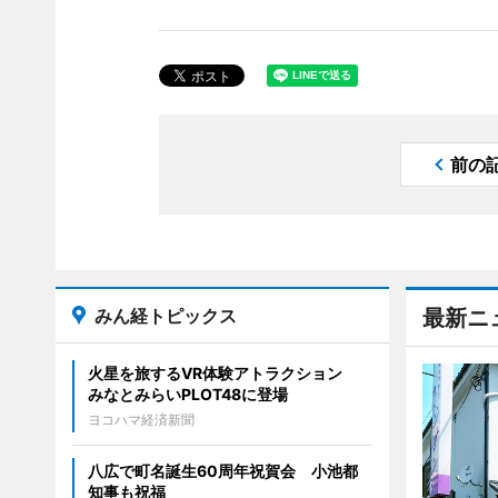
前の
みん経トピックス
最新ニ
火星を旅するVR体験アトラクション
みなとみらいPLOT48に登場
ヨコハマ経済新聞
八広で町名誕生60周年祝賀会 小池都
知事も祝福