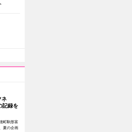
へ
ツネ
の記録を
穂町駒形富
現在、夏の企画