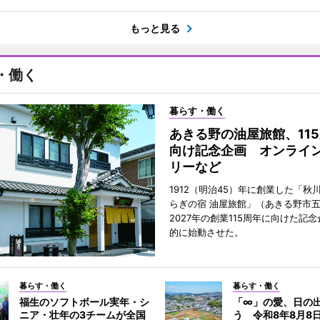
もっと見る
・働く
暮らす・働く
あきる野の油屋旅館、11
向け記念企画 オンライ
リーなど
1912（明治45）年に創業した「秋
らぎの宿 油屋旅館」（あきる野市
2027年の創業115周年に向けた記
的に始動させた。
暮らす・働く
暮らす・働く
福生のソフトボール実年・シ
「∞」の愛、日の
ニア・壮年の3チームが全国
う 令和8年8月8