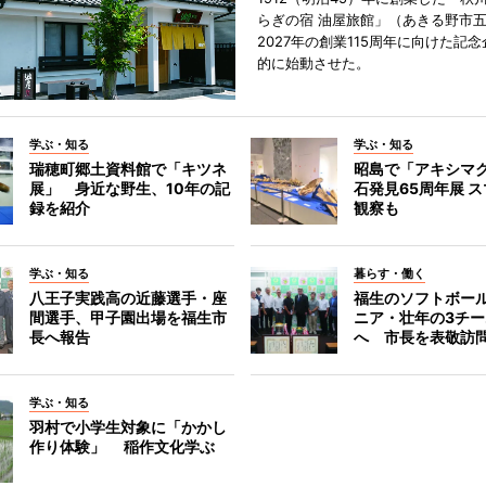
らぎの宿 油屋旅館」（あきる野市
2027年の創業115周年に向けた記
的に始動させた。
学ぶ・知る
学ぶ・知る
瑞穂町郷土資料館で「キツネ
昭島で「アキシマ
展」 身近な野生、10年の記
石発見65周年展 ス
録を紹介
観察も
学ぶ・知る
暮らす・働く
八王子実践高の近藤選手・座
福生のソフトボー
間選手、甲子園出場を福生市
ニア・壮年の3チ
長へ報告
へ 市長を表敬訪
学ぶ・知る
羽村で小学生対象に「かかし
作り体験」 稲作文化学ぶ