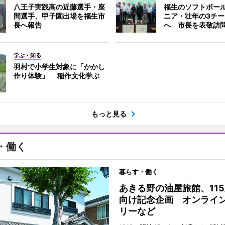
八王子実践高の近藤選手・座
福生のソフトボー
間選手、甲子園出場を福生市
ニア・壮年の3チ
長へ報告
へ 市長を表敬訪
学ぶ・知る
羽村で小学生対象に「かかし
作り体験」 稲作文化学ぶ
もっと見る
・働く
暮らす・働く
あきる野の油屋旅館、11
向け記念企画 オンライ
リーなど