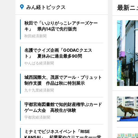
みん経トピックス
最新ニ
秋田で「いぶりがっこレアチーズケー
キ」 県内14店で先行販売
秋田経済新聞
名護でクイズ企画「GODACクエス
ト」 夏休みに過去最多90問
やんばる経済新聞
城西国際大、茂原でアール・ブリュット
制作支援 作品は秋に特別展示
九十九里経済新聞
宇都宮南図書館で知的財産権学ぶカード
ゲーム大会 高校生が体験
宇都宮経済新聞
ミナミでビジネスイベント「RISE
KANSAI」 起業家やクリエーター一堂