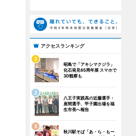
アクセスランキング
昭島で「アキシマクジラ」
化石発見65周年展 スマホで
3D観察も
八王子実践高の近藤選手・
座間選手、甲子園出場を福
生市長へ報告
秋川駅そば「あ・ら・もー