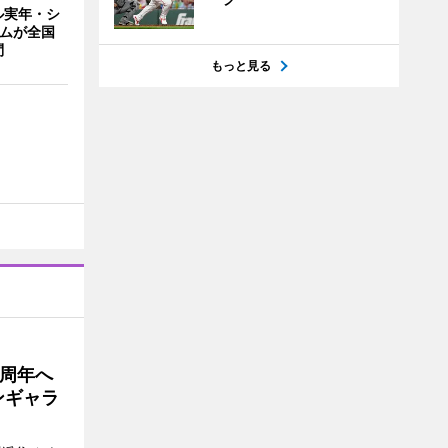
ル実年・シ
ームが全国
問
もっと見る
5周年へ
ンギャラ