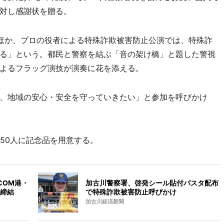
対し感謝状を贈る。
ほか、プロの役者による特殊詐欺被害防止公演では、特殊詐
る」という。都民と警察を結ぶ「音の架け橋」と題した警視
よるフラッグ演技が演奏に花を添える。
、地域の安心・安全を守っていきたい」と参加を呼びかけ
150人に記念品を用意する。
COM港・
加古川警察署、啓発シール貼付パスタ配布
締結
で特殊詐欺被害防止呼びかけ
加古川経済新聞