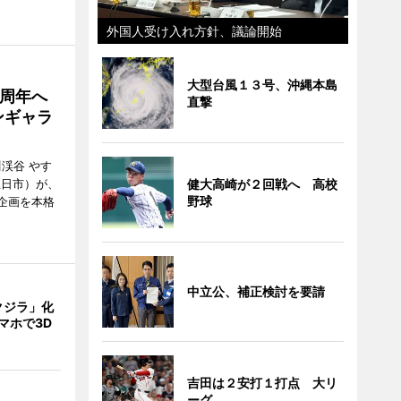
外国人受け入れ方針、議論開始
大型台風１３号、沖縄本島
5周年へ
直撃
ンギャラ
川渓谷 やす
五日市）が、
健大高崎が２回戦へ 高校
野球
念企画を本格
中立公、補正検討を要請
クジラ」化
マホで3D
吉田は２安打１打点 大リ
ーグ