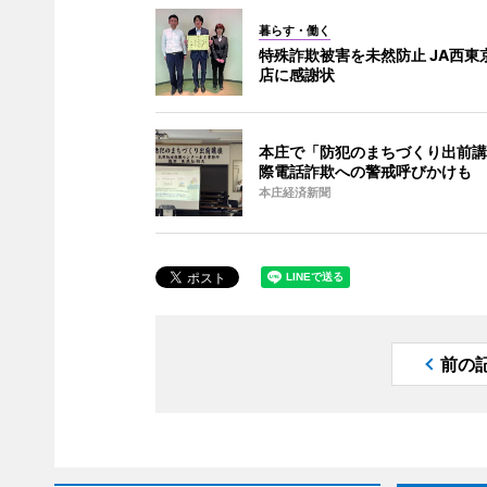
暮らす・働く
特殊詐欺被害を未然防止 JA西東
店に感謝状
本庄で「防犯のまちづくり出前講
際電話詐欺への警戒呼びかけも
本庄経済新聞
前の