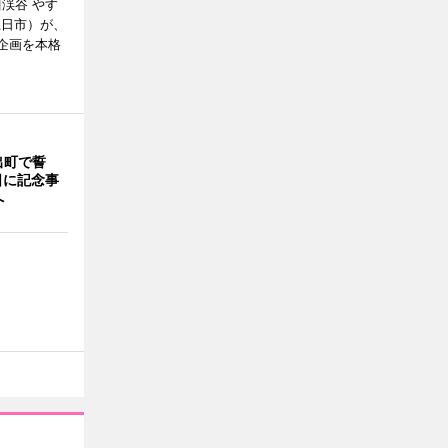
川渓谷 やす
五日市）が、
念企画を本格
出町で誓
日に記念事
へ