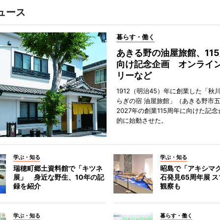
ュース
暮らす・働く
あきる野の油屋旅館、11
向け記念企画 オンライ
リーなど
1912（明治45）年に創業した「秋
らぎの宿 油屋旅館」（あきる野市
2027年の創業115周年に向けた記
的に始動させた。
学ぶ・知る
学ぶ・知る
瑞穂町郷土資料館で「キツネ
昭島で「アキシマ
展」 身近な野生、10年の記
石発見65周年展 ス
録を紹介
観察も
学ぶ・知る
暮らす・働く