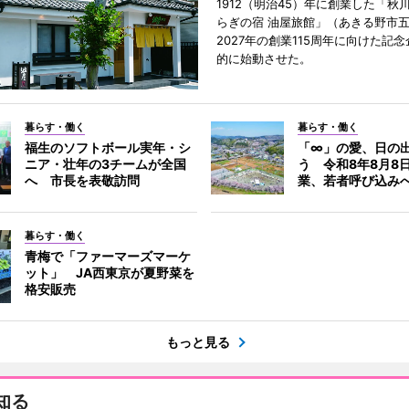
1912（明治45）年に創業した「秋
らぎの宿 油屋旅館」（あきる野市
2027年の創業115周年に向けた記
的に始動させた。
暮らす・働く
暮らす・働く
福生のソフトボール実年・シ
「∞」の愛、日の
ニア・壮年の3チームが全国
う 令和8年8月8
へ 市長を表敬訪問
業、若者呼び込み
暮らす・働く
青梅で「ファーマーズマーケ
ット」 JA西東京が夏野菜を
格安販売
もっと見る
知る