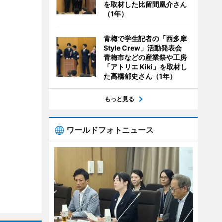
を取材した比留間凰介さん
（1年）
青梅で学生記者の「西多摩
Style Crew」活動発表会
青梅市などの産業祭や工房
「アトリエ Kiki」を取材し
た高橋郁史さん（1年）
もっと見る
ワールドフォトニュース