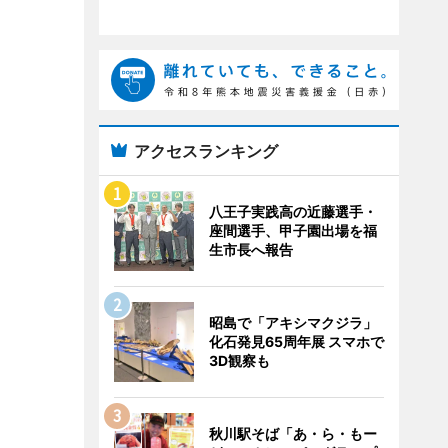
アクセスランキング
八王子実践高の近藤選手・
座間選手、甲子園出場を福
生市長へ報告
昭島で「アキシマクジラ」
化石発見65周年展 スマホで
3D観察も
秋川駅そば「あ・ら・もー