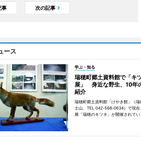
記事
次の記事
ュース
学ぶ・知る
瑞穂町郷土資料館で「キ
展」 身近な野生、10年
紹介
瑞穂町郷土資料館「けやき館」（瑞
士山、TEL 042‐568‐0634）で
展「瑞穂のキツネ」が開催されてい