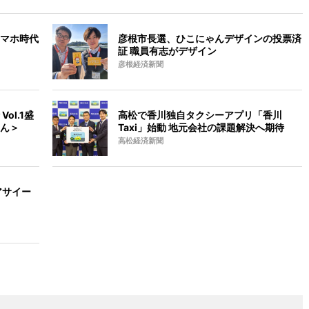
マホ時代
彦根市長選、ひこにゃんデザインの投票済
証 職員有志がデザイン
彦根経済新聞
ol.1盛
高松で香川独自タクシーアプリ「香川
ん＞
Taxi」始動 地元会社の課題解決へ期待
高松経済新聞
アサイー