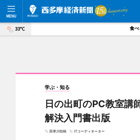
食べ
33°C
学ぶ・知る
日の出町のPC教室講
解決入門書出版
田草川恒秋
ITコーディネーター