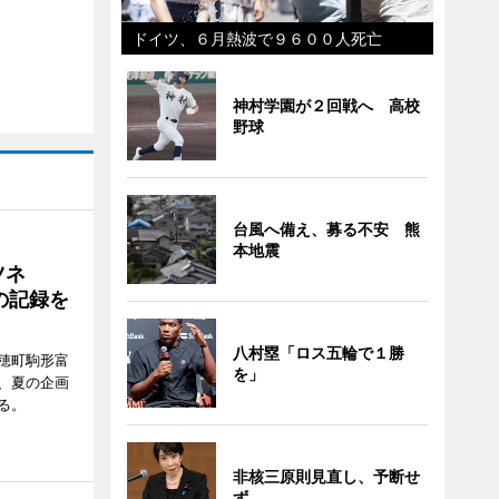
ドイツ、６月熱波で９６００人死亡
神村学園が２回戦へ 高校
野球
台風へ備え、募る不安 熊
本地震
ツネ
の記録を
八村塁「ロス五輪で１勝
穂町駒形富
を」
現在、夏の企画
る。
非核三原則見直し、予断せ
ず