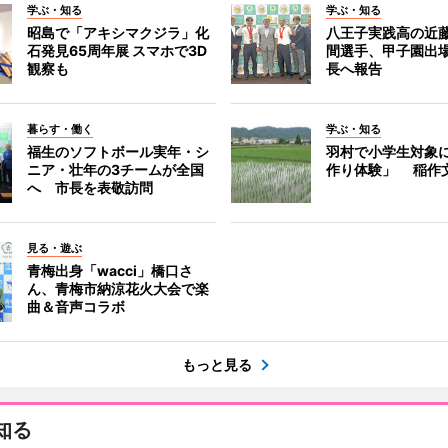
学ぶ・知る
学ぶ・知る
昭島で「アキシマクジラ」化
八王子実践高の近
石発見65周年展 スマホで3D
間選手、甲子園出
観察も
長へ報告
暮らす・働く
学ぶ・知る
福生のソフトボール実年・シ
羽村で小学生対象
ニア・壮年の3チームが全国
作り体験」 稲作
へ 市長を表敬訪問
見る・遊ぶ
青梅出身「wacci」橋口さ
ん、青梅市納涼花火大会で楽
曲＆音声コラボ
もっと見る
知る