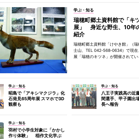
学ぶ・知る
瑞穂町郷土資料館で「キ
展」 身近な野生、10年
紹介
瑞穂町郷土資料館「けやき館」（瑞
士山、TEL 042‐568‐0634）で
展「瑞穂のキツネ」が開催されてい
学ぶ・知る
学ぶ・知る
昭島で「アキシマクジラ」化
八王子実践高の近
石発見65周年展 スマホで3D
間選手、甲子園出
観察も
長へ報告
学ぶ・知る
羽村で小学生対象に「かかし
作り体験」 稲作文化学ぶ