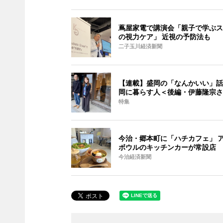
蔦屋家電で講演会「親子で学ぶス
の視力ケア」 近視の予防法も
二子玉川経済新聞
【連載】盛岡の「なんかいい」話 V
岡に暮らす人＜後編・伊藤隆宗さ
特集
今治・郷本町に「ハチカフェ」 
ボウルのキッチンカーが常設店
今治経済新聞