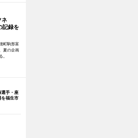
ツネ
の記録を
穂町駒形富
現在、夏の企画
る。
藤選手・座
場を福生市