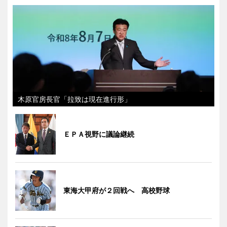
木原官房長官「拉致は現在進行形」
ＥＰＡ視野に議論継続
東海大甲府が２回戦へ 高校野球