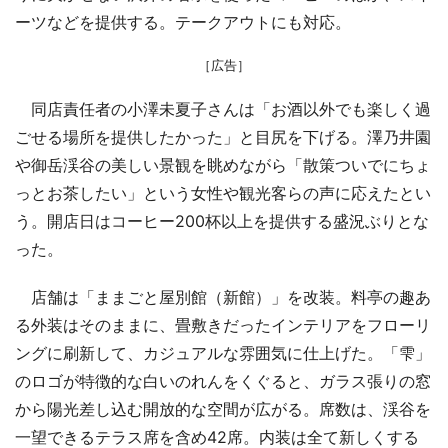
ーツなどを提供する。テークアウトにも対応。
［広告］
同店責任者の小澤未夏子さんは「お酒以外でも楽しく過
ごせる場所を提供したかった」と目尻を下げる。澤乃井園
や御岳渓谷の美しい景観を眺めながら「散策ついでにちょ
っとお茶したい」という女性や観光客らの声に応えたとい
う。開店日はコーヒー200杯以上を提供する盛況ぶりとな
った。
店舗は「ままごと屋別館（新館）」を改装。料亭の趣あ
る外装はそのままに、畳敷きだったインテリアをフローリ
ングに刷新して、カジュアルな雰囲気に仕上げた。「雫」
のロゴが特徴的な白いのれんをくぐると、ガラス張りの窓
から陽光差し込む開放的な空間が広がる。席数は、渓谷を
一望できるテラス席を含め42席。内装は全て新しくする