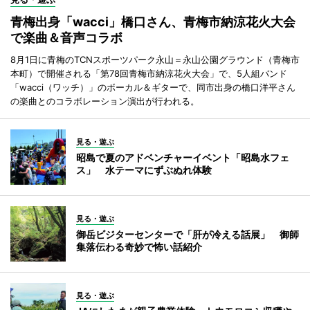
青梅出身「wacci」橋口さん、青梅市納涼花火大会
で楽曲＆音声コラボ
8月1日に青梅のTCNスポーツパーク永山＝永山公園グラウンド（青梅市
本町）で開催される「第78回青梅市納涼花火大会」で、5人組バンド
「wacci（ワッチ）」のボーカル＆ギターで、同市出身の橋口洋平さん
の楽曲とのコラボレーション演出が行われる。
見る・遊ぶ
昭島で夏のアドベンチャーイベント「昭島水フェ
ス」 水テーマにずぶぬれ体験
見る・遊ぶ
御岳ビジターセンターで「肝が冷える話展」 御師
集落伝わる奇妙で怖い話紹介
見る・遊ぶ