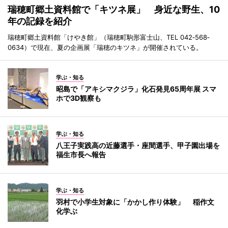
瑞穂町郷土資料館で「キツネ展」 身近な野生、10
年の記録を紹介
瑞穂町郷土資料館「けやき館」（瑞穂町駒形富士山、TEL 042‐568‐
0634）で現在、夏の企画展「瑞穂のキツネ」が開催されている。
学ぶ・知る
昭島で「アキシマクジラ」化石発見65周年展 スマ
ホで3D観察も
学ぶ・知る
八王子実践高の近藤選手・座間選手、甲子園出場を
福生市長へ報告
学ぶ・知る
羽村で小学生対象に「かかし作り体験」 稲作文
化学ぶ