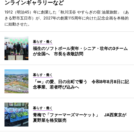
ンラインギャラリーなど
1912（明治45）年に創業した「秋川渓谷 やすらぎの宿 油屋旅館」（あ
きる野市五日市）が、2027年の創業115周年に向けた記念企画を本格的
に始動させた。
暮らす・働く
福生のソフトボール実年・シニア・壮年の3チーム
が全国へ 市長を表敬訪問
暮らす・働く
「∞」の愛、日の出町で誓う 令和8年8月8日に記
念事業、若者呼び込みへ
暮らす・働く
青梅で「ファーマーズマーケット」 JA西東京が
夏野菜を格安販売