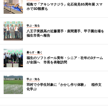
昭島で「アキシマクジラ」化石発見65周年展 スマ
ホで3D観察も
学ぶ・知る
八王子実践高の近藤選手・座間選手、甲子園出場を
福生市長へ報告
暮らす・働く
福生のソフトボール実年・シニア・壮年の3チーム
が全国へ 市長を表敬訪問
学ぶ・知る
羽村で小学生対象に「かかし作り体験」 稲作文
化学ぶ