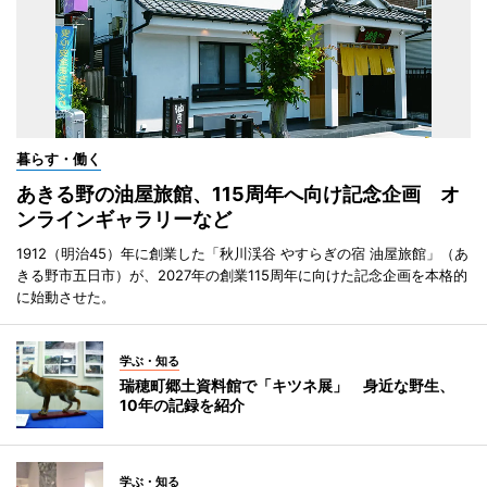
暮らす・働く
あきる野の油屋旅館、115周年へ向け記念企画 オ
ンラインギャラリーなど
1912（明治45）年に創業した「秋川渓谷 やすらぎの宿 油屋旅館」（あ
きる野市五日市）が、2027年の創業115周年に向けた記念企画を本格的
に始動させた。
学ぶ・知る
瑞穂町郷土資料館で「キツネ展」 身近な野生、
10年の記録を紹介
学ぶ・知る