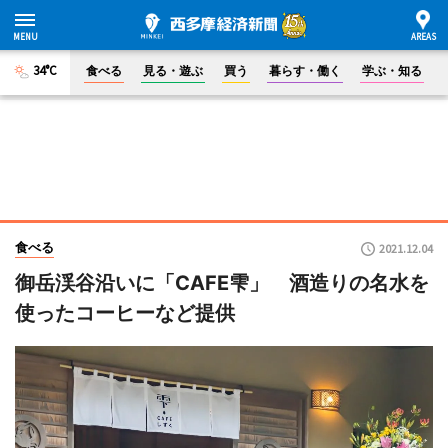
34°C
食べる
見る・遊ぶ
買う
暮らす・働く
学ぶ・知る
食べる
2021.12.04
御岳渓谷沿いに「CAFE雫」 酒造りの名水を
使ったコーヒーなど提供