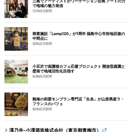
三島でアーティストがワーケーション企画 アートの力
で地域の魅力発信
沼津経済新聞
商業施設「Lamp120」が1周年 福島中心市街地回遊の
中間点に
福島経済新聞
小豆沢で保護猫カフェ応援プロジェクト 開放型庭園と
壁画で地域活性化目指す
板橋経済新聞
熱海の和栗モンブラン専門店「生糸」が山形県産ラ・
フランスのパフェ
熱海経済新聞
澤乃井-小澤酒造株式会社（東京都青梅市）