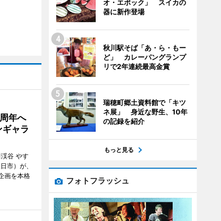
オ・エポック」 スイカの
器に新作登場
秋川駅そば「あ・ら・もー
ど」 カレーパングランプ
リで2年連続最高金賞
瑞穂町郷土資料館で「キツ
ネ展」 身近な野生、10年
5周年へ
の記録を紹介
ンギャラ
もっと見る
川渓谷 やす
五日市）が、
念企画を本格
フォトフラッシュ