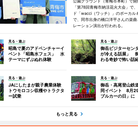
公園グラウンド（青梅市本町）で開
「第78回青梅市納涼花火大会」で、
ド「wacci（ワッチ）」のボーカル
で、同市出身の橋口洋平さんの楽曲
レーション演出が行われる。
見る・遊ぶ
見る・遊ぶ
昭島で夏のアドベンチャーイ
御岳ビジターセン
ベント「昭島水フェス」 水
が冷える話展」 
テーマにずぶぬれ体験
わる奇妙で怖い話
見る・遊ぶ
見る・遊ぶ
JAにしたまが親子農業体験
御岳・高尾登山鉄
トウモロコシ収穫やトラクタ
同イベント 8月2
ー試乗
ブルカーの日」に
もっと見る