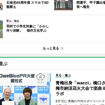
石発見65周年展 スマホで3D
間選手、甲子園出
観察も
長へ報告
学ぶ・知る
羽村で小学生対象に「かかし
作り体験」 稲作文化学ぶ
もっと見る
遊ぶ
見る・遊ぶ
青梅出身「wacci」橋口
梅市納涼花火大会で楽曲
ラボ
8月1日に青梅のTCNスポーツパー