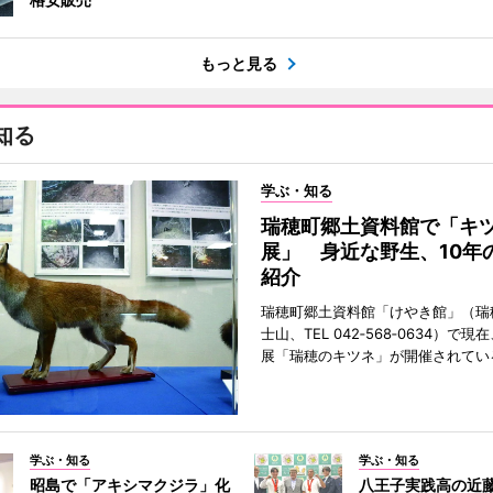
もっと見る
知る
学ぶ・知る
瑞穂町郷土資料館で「キ
展」 身近な野生、10年
紹介
瑞穂町郷土資料館「けやき館」（瑞
士山、TEL 042‐568‐0634）で
展「瑞穂のキツネ」が開催されてい
学ぶ・知る
学ぶ・知る
昭島で「アキシマクジラ」化
八王子実践高の近