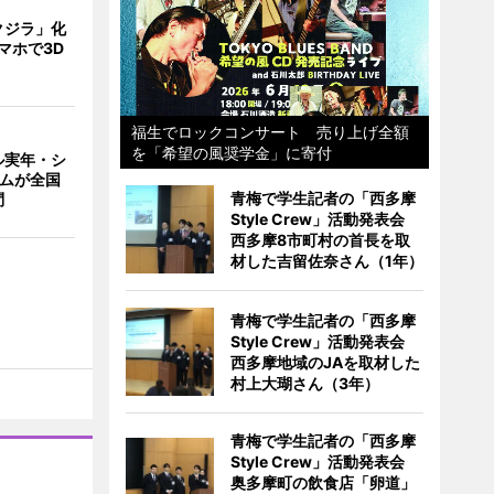
クジラ」化
マホで3D
福生でロックコンサート 売り上げ全額
を「希望の風奨学金」に寄付
ル実年・シ
ームが全国
青梅で学生記者の「西多摩
問
Style Crew」活動発表会
西多摩8市町村の首長を取
材した吉留佐奈さん（1年）
青梅で学生記者の「西多摩
Style Crew」活動発表会
西多摩地域のJAを取材した
村上大瑚さん（3年）
青梅で学生記者の「西多摩
Style Crew」活動発表会
奥多摩町の飲食店「卵道」