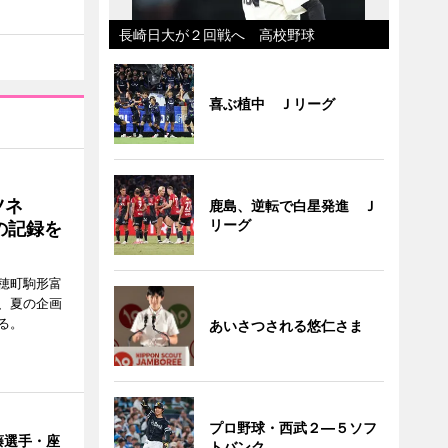
長崎日大が２回戦へ 高校野球
喜ぶ植中 Ｊリーグ
ツネ
鹿島、逆転で白星発進 Ｊ
リーグ
の記録を
穂町駒形富
現在、夏の企画
る。
あいさつされる悠仁さま
プロ野球・西武２―５ソフ
藤選手・座
トバンク