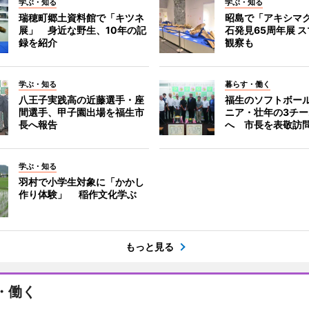
学ぶ・知る
学ぶ・知る
瑞穂町郷土資料館で「キツネ
昭島で「アキシマ
展」 身近な野生、10年の記
石発見65周年展 ス
録を紹介
観察も
学ぶ・知る
暮らす・働く
八王子実践高の近藤選手・座
福生のソフトボー
間選手、甲子園出場を福生市
ニア・壮年の3チ
長へ報告
へ 市長を表敬訪
学ぶ・知る
羽村で小学生対象に「かかし
作り体験」 稲作文化学ぶ
もっと見る
・働く