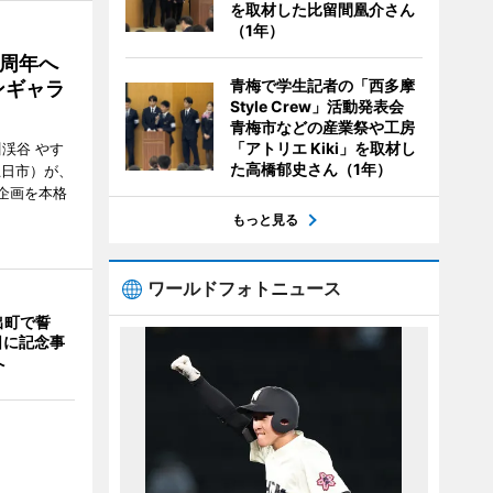
を取材した比留間凰介さん
（1年）
5周年へ
青梅で学生記者の「西多摩
ンギャラ
Style Crew」活動発表会
青梅市などの産業祭や工房
「アトリエ Kiki」を取材し
川渓谷 やす
た高橋郁史さん（1年）
五日市）が、
念企画を本格
もっと見る
ワールドフォトニュース
出町で誓
日に記念事
へ