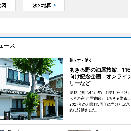
地図
次の地図
ュース
暮らす・働く
あきる野の油屋旅館、11
向け記念企画 オンライ
リーなど
1912（明治45）年に創業した「秋
らぎの宿 油屋旅館」（あきる野市
2027年の創業115周年に向けた記
的に始動させた。