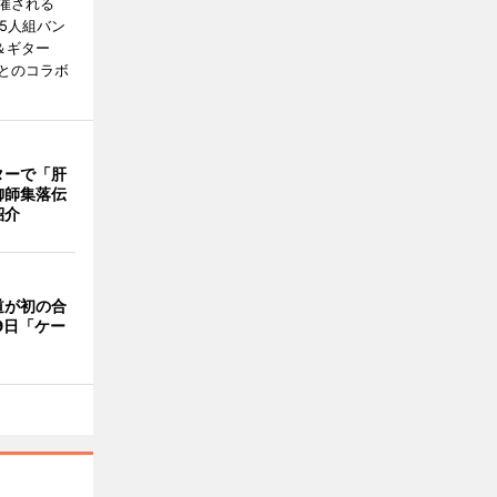
催される
5人組バン
＆ギター
とのコラボ
ターで「肝
御師集落伝
紹介
道が初の合
9日「ケー