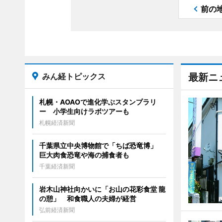
前の
みん経トピックス
最新ニ
札幌・AOAOで進化学ぶスタンプラリ
ー 小学生向けラボツアーも
札幌経済新聞
千葉県立中央博物館で「ちば恐竜博」
巨大肉食恐竜や海の捕食者も
千葉経済新聞
岩木山神社向かいに「お山の花彩食堂 龍
の憩」 和食職人の夫婦が経営
弘前経済新聞