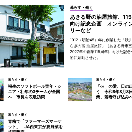
暮らす・働く
あきる野の油屋旅館、11
向け記念企画 オンライ
リーなど
1912（明治45）年に創業した「秋
らぎの宿 油屋旅館」（あきる野市
2027年の創業115周年に向けた記
的に始動させた。
暮らす・働く
暮らす・働く
福生のソフトボール実年・シ
「∞」の愛、日の
ニア・壮年の3チームが全国
う 令和8年8月8
へ 市長を表敬訪問
業、若者呼び込み
暮らす・働く
青梅で「ファーマーズマーケ
ット」 JA西東京が夏野菜を
格安販売