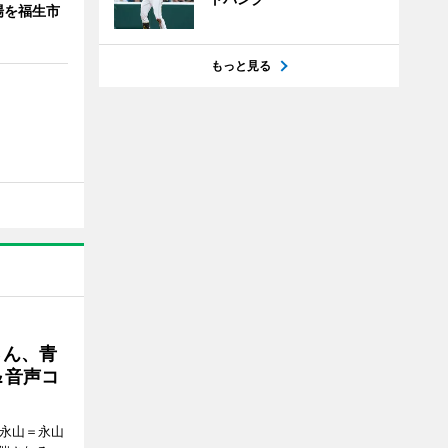
場を福生市
もっと見る
さん、青
＆音声コ
ク永山＝永山