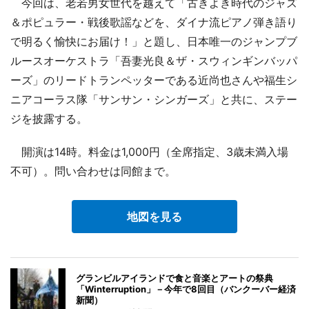
今回は、老若男女世代を越えて「古きよき時代のジャズ
＆ポピュラー・戦後歌謡などを、ダイナ流ピアノ弾き語り
で明るく愉快にお届け！」と題し、日本唯一のジャンプブ
ルースオーケストラ「吾妻光良＆ザ・スウィンギンバッパ
ーズ」のリードトランペッターである近尚也さんや福生シ
ニアコーラス隊「サンサン・シンガーズ」と共に、ステー
ジを披露する。
開演は14時。料金は1,000円（全席指定、3歳未満入場
不可）。問い合わせは同館まで。
地図を見る
グランビルアイランドで食と音楽とアートの祭典
「Winterruption」－今年で8回目（バンクーバー経済
新聞）