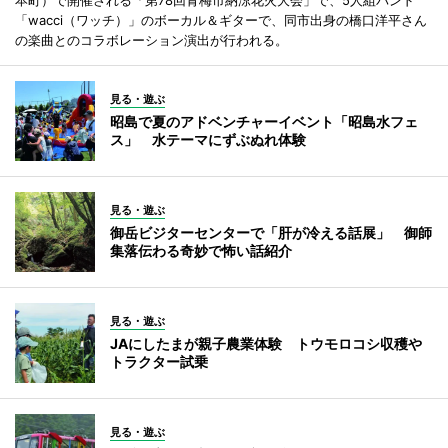
本町）で開催される「第78回青梅市納涼花火大会」で、5人組バンド
「wacci（ワッチ）」のボーカル＆ギターで、同市出身の橋口洋平さん
の楽曲とのコラボレーション演出が行われる。
見る・遊ぶ
昭島で夏のアドベンチャーイベント「昭島水フェ
ス」 水テーマにずぶぬれ体験
見る・遊ぶ
御岳ビジターセンターで「肝が冷える話展」 御師
集落伝わる奇妙で怖い話紹介
見る・遊ぶ
JAにしたまが親子農業体験 トウモロコシ収穫や
トラクター試乗
見る・遊ぶ