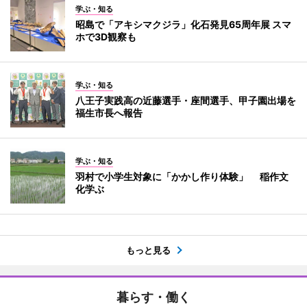
学ぶ・知る
昭島で「アキシマクジラ」化石発見65周年展 スマ
ホで3D観察も
学ぶ・知る
八王子実践高の近藤選手・座間選手、甲子園出場を
福生市長へ報告
学ぶ・知る
羽村で小学生対象に「かかし作り体験」 稲作文
化学ぶ
もっと見る
暮らす・働く