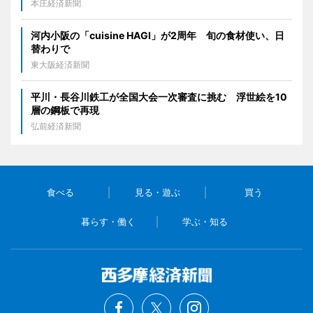
本庄経済新聞
河内小阪の「cuisine HAGI」が2周年 旬の食材使い、日
替わりで
東大阪経済新聞
平川・長谷川鉄工が全国大会一次審査に挑む 浮世絵を10
層の鋼板で再現
弘前経済新聞
食べる
見る・遊ぶ
買う
暮らす・働く
学ぶ・知る