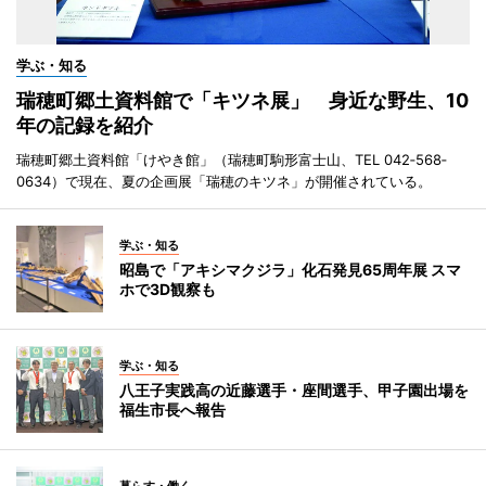
学ぶ・知る
瑞穂町郷土資料館で「キツネ展」 身近な野生、10
年の記録を紹介
瑞穂町郷土資料館「けやき館」（瑞穂町駒形富士山、TEL 042‐568‐
0634）で現在、夏の企画展「瑞穂のキツネ」が開催されている。
学ぶ・知る
昭島で「アキシマクジラ」化石発見65周年展 スマ
ホで3D観察も
学ぶ・知る
八王子実践高の近藤選手・座間選手、甲子園出場を
福生市長へ報告