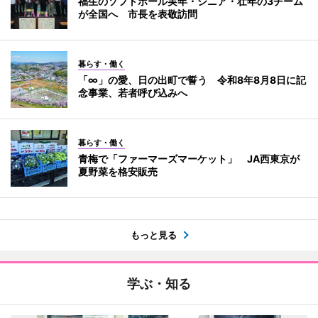
福生のソフトボール実年・シニア・壮年の3チーム
が全国へ 市長を表敬訪問
暮らす・働く
「∞」の愛、日の出町で誓う 令和8年8月8日に記
念事業、若者呼び込みへ
暮らす・働く
青梅で「ファーマーズマーケット」 JA西東京が
夏野菜を格安販売
もっと見る
学ぶ・知る