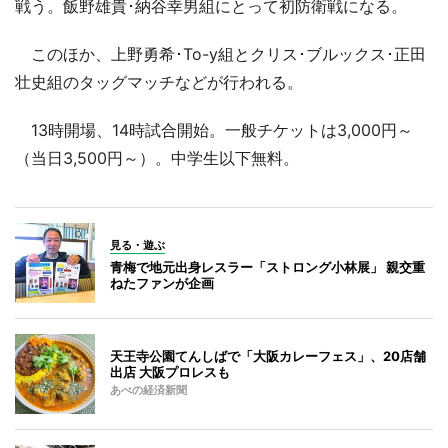
戦う。飯野雄貴･納谷幸男組にとって初防衛戦になる。
このほか、上野勇希･To-y組とクリス･ブルックス･正田
壮史組のタッグマッチなどが行われる。
13時開場、14時試合開始。一般チケットは3,000円～
（当日3,500円～）。中学生以下無料。
見る・遊ぶ
青梅で地元出身レスラー「ストロング小林展」 親交重
ねたファンが企画
天王寺公園てんしばで「大阪カレーフェス」、20店舗
出店 大阪プロレスも
あべの経済新聞