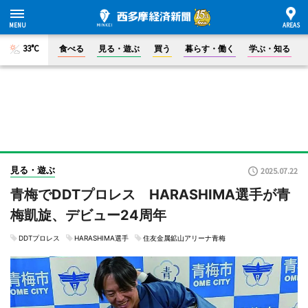
33°C
食べる
見る・遊ぶ
買う
暮らす・働く
学ぶ・知る
見る・遊ぶ
2025.07.22
青梅でDDTプロレス HARASHIMA選手が青
梅凱旋、デビュー24周年
DDTプロレス
HARASHIMA選手
住友金属鉱山アリーナ青梅