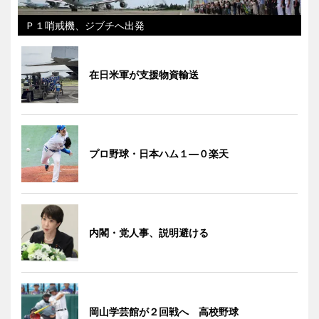
Ｐ１哨戒機、ジブチへ出発
在日米軍が支援物資輸送
プロ野球・日本ハム１―０楽天
内閣・党人事、説明避ける
岡山学芸館が２回戦へ 高校野球