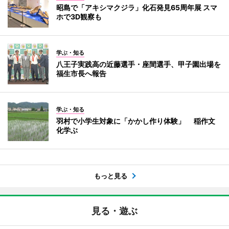
昭島で「アキシマクジラ」化石発見65周年展 スマ
ホで3D観察も
学ぶ・知る
八王子実践高の近藤選手・座間選手、甲子園出場を
福生市長へ報告
学ぶ・知る
羽村で小学生対象に「かかし作り体験」 稲作文
化学ぶ
もっと見る
見る・遊ぶ