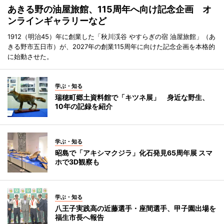
あきる野の油屋旅館、115周年へ向け記念企画 オ
ンラインギャラリーなど
1912（明治45）年に創業した「秋川渓谷 やすらぎの宿 油屋旅館」（あ
きる野市五日市）が、2027年の創業115周年に向けた記念企画を本格的
に始動させた。
学ぶ・知る
瑞穂町郷土資料館で「キツネ展」 身近な野生、
10年の記録を紹介
学ぶ・知る
昭島で「アキシマクジラ」化石発見65周年展 スマ
ホで3D観察も
学ぶ・知る
八王子実践高の近藤選手・座間選手、甲子園出場を
福生市長へ報告