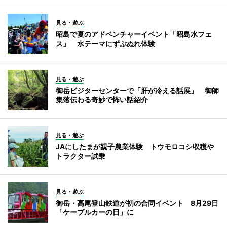
見る・遊ぶ
昭島で夏のアドベンチャーイベント「昭島水フェ
ス」 水テーマにずぶぬれ体験
見る・遊ぶ
御岳ビジターセンターで「肝が冷える話展」 御師
集落伝わる奇妙で怖い話紹介
見る・遊ぶ
JAにしたまが親子農業体験 トウモロコシ収穫や
トラクター試乗
見る・遊ぶ
御岳・高尾登山鉄道が初の合同イベント 8月29日
「ケーブルカーの日」に