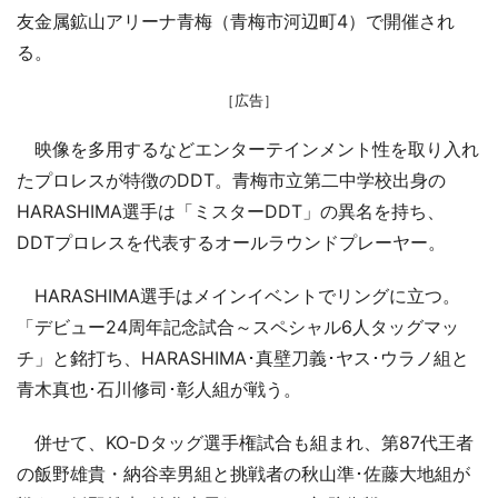
友金属鉱山アリーナ青梅（青梅市河辺町4）で開催され
る。
［広告］
映像を多用するなどエンターテインメント性を取り入れ
たプロレスが特徴のDDT。青梅市立第二中学校出身の
HARASHIMA選手は「ミスターDDT」の異名を持ち、
DDTプロレスを代表するオールラウンドプレーヤー。
HARASHIMA選手はメインイベントでリングに立つ。
「デビュー24周年記念試合～スペシャル6人タッグマッ
チ」と銘打ち、HARASHIMA･真壁刀義･ヤス･ウラノ組と
青木真也･石川修司･彰人組が戦う。
併せて、KO-Dタッグ選手権試合も組まれ、第87代王者
の飯野雄貴・納谷幸男組と挑戦者の秋山準･佐藤大地組が