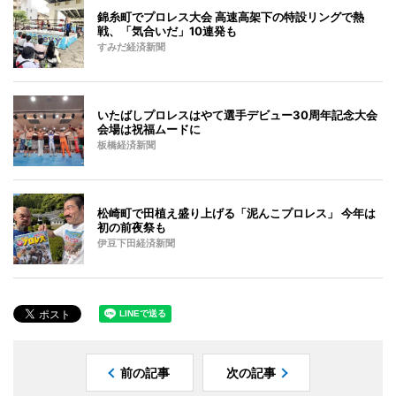
錦糸町でプロレス大会 高速高架下の特設リングで熱
戦、「気合いだ」10連発も
すみだ経済新聞
いたばしプロレスはやて選手デビュー30周年記念大会
会場は祝福ムードに
板橋経済新聞
松崎町で田植え盛り上げる「泥んこプロレス」 今年は
初の前夜祭も
伊豆下田経済新聞
前の記事
次の記事