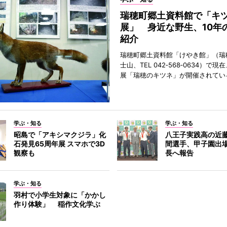
瑞穂町郷土資料館で「キ
展」 身近な野生、10年
紹介
瑞穂町郷土資料館「けやき館」（瑞
士山、TEL 042‐568‐0634）で
展「瑞穂のキツネ」が開催されてい
学ぶ・知る
学ぶ・知る
昭島で「アキシマクジラ」化
八王子実践高の近
石発見65周年展 スマホで3D
間選手、甲子園出
観察も
長へ報告
学ぶ・知る
羽村で小学生対象に「かかし
作り体験」 稲作文化学ぶ