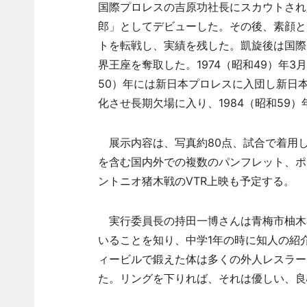
国際プロレスの吉原功社長にスカウトされ入
郎」としてデビューした。その後、素顔と
トを転戦し、実績を残した。凱旋後は国際プ
界王座を奪取した。1974（昭和49）年3
50）年には新日本プロレスに入団し新日本
化させ長期欠場に入り、1984（昭和59
展示内容は、写真約80点、試合で着用
を含む国内外での複数のパンフレット、ポ
ントニオ猪木戦のVTR上映も予定する。
実行委員長の持田一博さんは青梅市柚木
いることを知り、中学1年の時に知人の紹
ィービルで鍛えた体は多くの外人レスラー
た。リングを下りれば、それは優しい、良