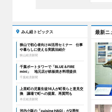
みん経トピックス
最新ニ
狭山で初心者向けAI活用セミナー 仕事
や暮らしに使える実践法紹介
狭山経済新聞
千葉ポートタワーで「BLUE＆FIRE
mini」 地元店が鉄板焼き料理提供
千葉経済新聞
上里町の児童生徒16人が町長らと意見交
換 議場で町への提案、再質問も
本庄経済新聞
河内小阪の「cuisine HAGI」が2周年