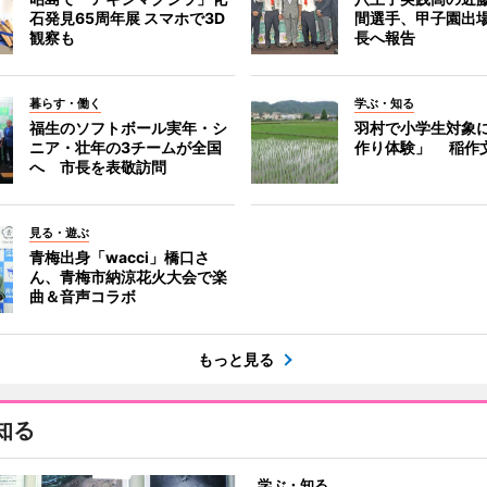
石発見65周年展 スマホで3D
間選手、甲子園出
観察も
長へ報告
暮らす・働く
学ぶ・知る
福生のソフトボール実年・シ
羽村で小学生対象
ニア・壮年の3チームが全国
作り体験」 稲作
へ 市長を表敬訪問
見る・遊ぶ
青梅出身「wacci」橋口さ
ん、青梅市納涼花火大会で楽
曲＆音声コラボ
もっと見る
知る
学ぶ・知る