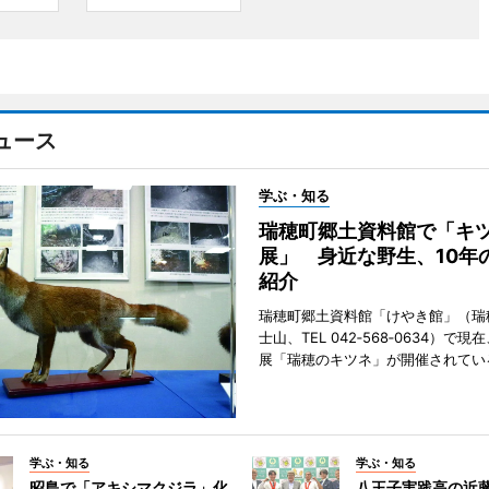
ュース
学ぶ・知る
瑞穂町郷土資料館で「キ
展」 身近な野生、10年
紹介
瑞穂町郷土資料館「けやき館」（瑞
士山、TEL 042‐568‐0634）で
展「瑞穂のキツネ」が開催されてい
学ぶ・知る
学ぶ・知る
昭島で「アキシマクジラ」化
八王子実践高の近