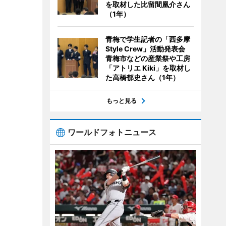
を取材した比留間凰介さん
（1年）
青梅で学生記者の「西多摩
Style Crew」活動発表会
青梅市などの産業祭や工房
「アトリエ Kiki」を取材し
た高橋郁史さん（1年）
もっと見る
ワールドフォトニュース