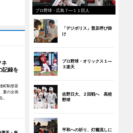
プロ野球・広島７―１１巨人
「デジポリス」普及呼び掛
け
プロ野球・オリックス１―
ツネ
３楽天
の記録を
穂町駒形富
現在、夏の企画
佐野日大、２回戦へ 高校
る。
野球
平和への祈り、灯籠流しに
藤選手・座