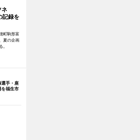
ツネ
の記録を
穂町駒形富
現在、夏の企画
る。
藤選手・座
場を福生市