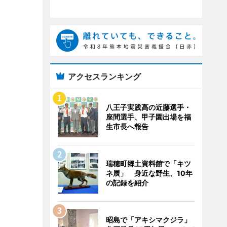
アクセスランキング
八王子実践高の近藤選手・
座間選手、甲子園出場を福
生市長へ報告
瑞穂町郷土資料館で「キツ
ネ展」 身近な野生、10年
の記録を紹介
昭島で「アキシマクジラ」