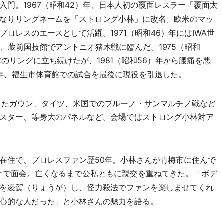
門。1967（昭和42）年、日本人初の覆面レスラー「覆面太
なりリングネームを「ストロング小林」に改名。欧米のマッ
ロレスのエースとして活躍。1971（昭和46）年にはIWA世
月、蔵前国技館でアントニオ猪木戦に臨んだ。1975（昭和
のリングに立ち続けたが、1981（昭和56）年から腰痛を悪
）年、福生市体育館での試合を最後に現役を引退した。
したガウン、タイツ、米国でのブルーノ・サンマルチノ戦など
スター、等身大のパネルなど。会場ではストロング小林対ア
在住で、プロレスファン歴50年。小林さんが青梅市に住んで
介で面会。亡くなるまで公私ともに親交を重ねてきた。「ボデ
を凌駕（りょうが）し、怪力殺法でファンを楽しませてくれ
心的な人だった」と小林さんの魅力を語る。