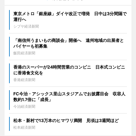
東京メトロ「銀座線」ダイヤ改正で増発 日中は3分間隔で
運行へ
シブヤ経済新聞
「南信州うまいもの商談会」開催へ 遠州地域の出展者と
バイヤーも初募集
飯田経済新聞
香港のスーパーが24時間営業のコンビニ 日本式コンビニ
に香港食文化を
香港経済新聞
FC今治・アシックス里山スタジアムでお披露目会 収容人
数約1.7倍に「成長」
今治経済新聞
松本・新村で13万本のヒマワリ満開 見頃は3週間ほど
松本経済新聞