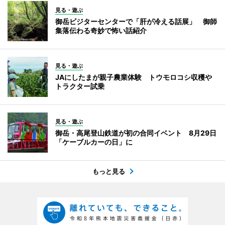
見る・遊ぶ
御岳ビジターセンターで「肝が冷える話展」 御師
集落伝わる奇妙で怖い話紹介
見る・遊ぶ
JAにしたまが親子農業体験 トウモロコシ収穫や
トラクター試乗
見る・遊ぶ
御岳・高尾登山鉄道が初の合同イベント 8月29日
「ケーブルカーの日」に
もっと見る