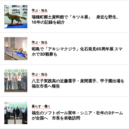
学ぶ・知る
瑞穂町郷土資料館で「キツネ展」 身近な野生、
10年の記録を紹介
学ぶ・知る
昭島で「アキシマクジラ」化石発見65周年展 スマ
ホで3D観察も
学ぶ・知る
八王子実践高の近藤選手・座間選手、甲子園出場を
福生市長へ報告
暮らす・働く
福生のソフトボール実年・シニア・壮年の3チーム
が全国へ 市長を表敬訪問