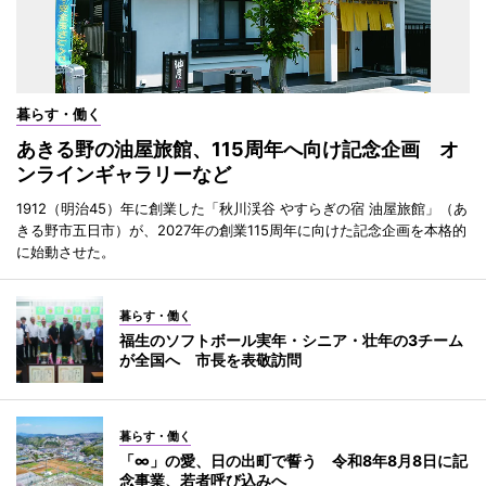
暮らす・働く
あきる野の油屋旅館、115周年へ向け記念企画 オ
ンラインギャラリーなど
1912（明治45）年に創業した「秋川渓谷 やすらぎの宿 油屋旅館」（あ
きる野市五日市）が、2027年の創業115周年に向けた記念企画を本格的
に始動させた。
暮らす・働く
福生のソフトボール実年・シニア・壮年の3チーム
が全国へ 市長を表敬訪問
暮らす・働く
「∞」の愛、日の出町で誓う 令和8年8月8日に記
念事業、若者呼び込みへ