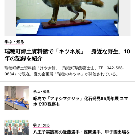
学ぶ・知る
瑞穂町郷土資料館で「キツネ展」 身近な野生、10
年の記録を紹介
瑞穂町郷土資料館「けやき館」（瑞穂町駒形富士山、TEL 042‐568‐
0634）で現在、夏の企画展「瑞穂のキツネ」が開催されている。
学ぶ・知る
昭島で「アキシマクジラ」化石発見65周年展 スマ
ホで3D観察も
学ぶ・知る
八王子実践高の近藤選手・座間選手、甲子園出場を