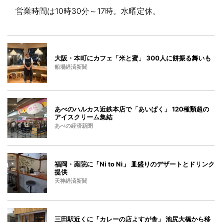
営業時間は10時30分～17時。水曜定休。
大阪・本町にカフェ「米と蜜」 300人に餅振る舞いも
船場経済新聞
あべのハルカス近鉄本店で「あいぱく」 120種類超の
アイスクリーム集結
あべの経済新聞
福岡・薬院に「Ni to Ni」 皿盛りのデザートとドリンク
提供
天神経済新聞
三田駅近くに「カレーの店よすが舎」 池尻大橋から移