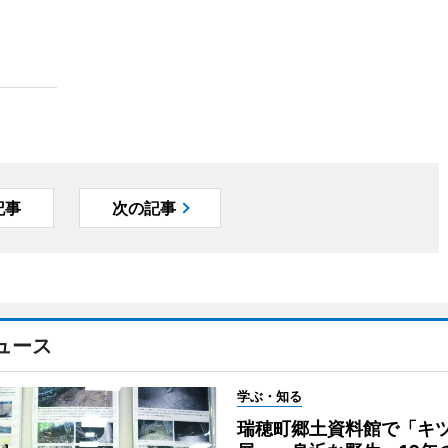
記事
次の記事
ュース
学ぶ・知る
瑞穂町郷土資料館で「キ