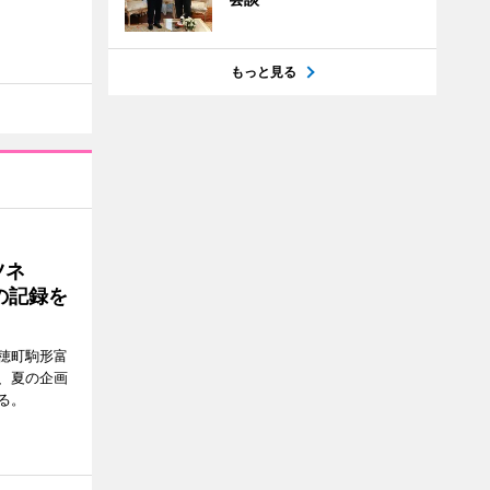
もっと見る
ツネ
の記録を
穂町駒形富
現在、夏の企画
る。