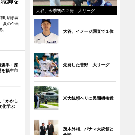
の記録を
大谷、今季初の２発 大リーグ
穂町駒形富
現在、夏の企画
る。
大谷、イメージ調査で１位
先発した菅野 大リーグ
藤選手・座
場を福生市
米大統領ヘリに民間機接近
に「かかし
文化学ぶ
茂木外相、パナマ大統領と
会談