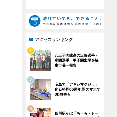
アクセスランキング
八王子実践高の近藤選手・
座間選手、甲子園出場を福
生市長へ報告
昭島で「アキシマクジラ」
化石発見65周年展 スマホで
3D観察も
秋川駅そば「あ・ら・もー