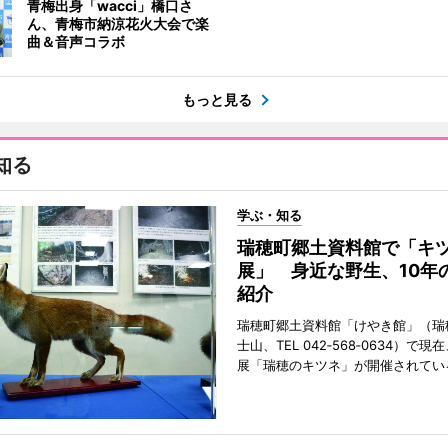
青梅出身「wacci」橋口さ
ん、青梅市納涼花火大会で楽
曲＆音声コラボ
もっと見る
知る
学ぶ・知る
瑞穂町郷土資料館で「キ
展」 身近な野生、10年
紹介
瑞穂町郷土資料館「けやき館」（瑞
士山、TEL 042‐568‐0634）で
展「瑞穂のキツネ」が開催されてい