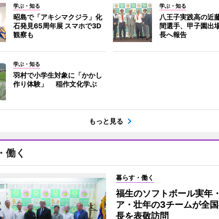
学ぶ・知る
学ぶ・知る
昭島で「アキシマクジラ」化
八王子実践高の近
石発見65周年展 スマホで3D
間選手、甲子園出
観察も
長へ報告
学ぶ・知る
羽村で小学生対象に「かかし
作り体験」 稲作文化学ぶ
もっと見る
・働く
暮らす・働く
福生のソフトボール実年
ア・壮年の3チームが全国
長を表敬訪問