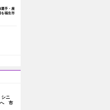
藤選手・座
場を福生市
・シニ
へ 市