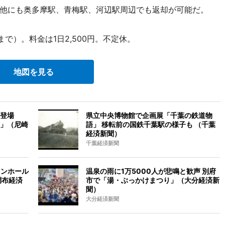
他にも奥多摩駅、青梅駅、河辺駅周辺でも返却が可能だ。
で）。料金は1日2,500円。不定休。
地図を見る
登場
県立中央博物館で企画展「千葉の鉄道物
」（尼崎
語」 移転前の国鉄千葉駅の様子も （千葉
経済新聞）
千葉経済新聞
マンホール
温泉の雨に1万5000人が悲鳴と歓声 別府
調布経済
市で「湯・ぶっかけまつり」（大分経済新
聞）
大分経済新聞