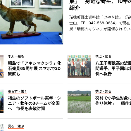
展」 身近な野生、10年
紹介
瑞穂町郷土資料館「けやき館」（瑞
士山、TEL 042‐568‐0634）で
展「瑞穂のキツネ」が開催されてい
学ぶ・知る
学ぶ・知る
昭島で「アキシマクジラ」化
八王子実践高の近
石発見65周年展 スマホで3D
間選手、甲子園出
観察も
長へ報告
暮らす・働く
学ぶ・知る
福生のソフトボール実年・シ
羽村で小学生対象
ニア・壮年の3チームが全国
作り体験」 稲作
へ 市長を表敬訪問
見る・遊ぶ