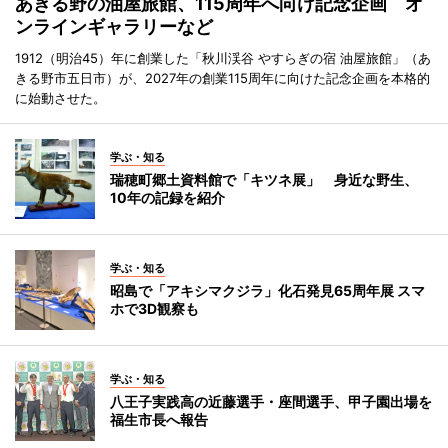
あきる野の油屋旅館、115周年へ向け記念企画 オ
ンラインギャラリーなど
1912（明治45）年に創業した「秋川渓谷 やすらぎの宿 油屋旅館」（あ
きる野市五日市）が、2027年の創業115周年に向けた記念企画を本格的
に始動させた。
学ぶ・知る
瑞穂町郷土資料館で「キツネ展」 身近な野生、
10年の記録を紹介
学ぶ・知る
昭島で「アキシマクジラ」化石発見65周年展 スマ
ホで3D観察も
学ぶ・知る
八王子実践高の近藤選手・座間選手、甲子園出場を
福生市長へ報告