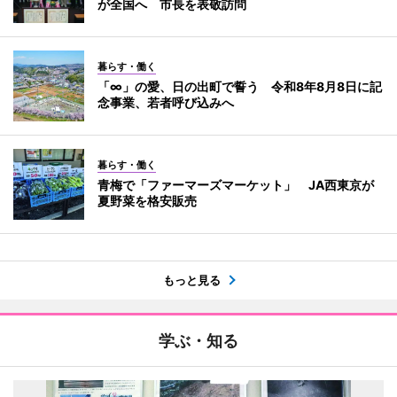
が全国へ 市長を表敬訪問
暮らす・働く
「∞」の愛、日の出町で誓う 令和8年8月8日に記
念事業、若者呼び込みへ
暮らす・働く
青梅で「ファーマーズマーケット」 JA西東京が
夏野菜を格安販売
もっと見る
学ぶ・知る