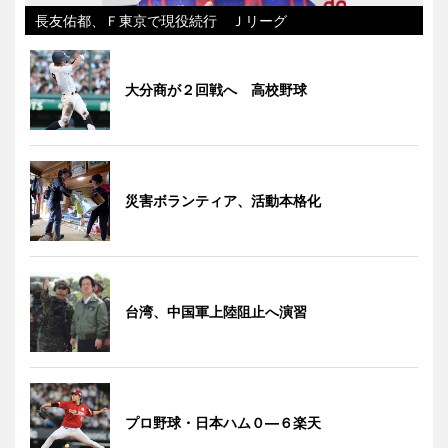
長友佑都、Ｆ東京で現役続行 Ｊリーグ
大分商が２回戦へ 高校野球
災害ボランティア、活動本格化
台湾、中国軍上陸阻止へ演習
プロ野球・日本ハム０―６楽天