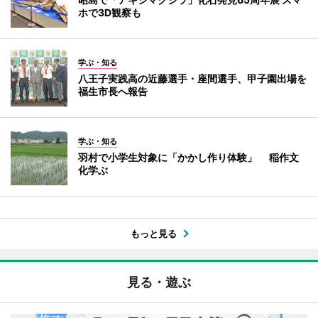
ホで3D観察も
学ぶ・知る
八王子実践高の近藤選手・座間選手、甲子園出場を
福生市長へ報告
学ぶ・知る
羽村で小学生対象に「かかし作り体験」 稲作文
化学ぶ
もっと見る
見る・遊ぶ