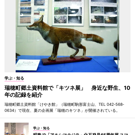
学ぶ・知る
瑞穂町郷土資料館で「キツネ展」 身近な野生、10
年の記録を紹介
瑞穂町郷土資料館「けやき館」（瑞穂町駒形富士山、TEL 042‐568‐
0634）で現在、夏の企画展「瑞穂のキツネ」が開催されている。
学ぶ・知る
昭島で「アキシマクジラ」化石発見65周年展 スマ