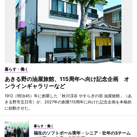
暮らす・働く
あきる野の油屋旅館、115周年へ向け記念企画 オ
ンラインギャラリーなど
1912（明治45）年に創業した「秋川渓谷 やすらぎの宿 油屋旅館」（あ
きる野市五日市）が、2027年の創業115周年に向けた記念企画を本格的
に始動させた。
暮らす・働く
福生のソフトボール実年・シニア・壮年の3チーム