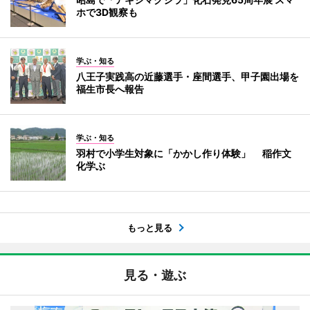
ホで3D観察も
学ぶ・知る
八王子実践高の近藤選手・座間選手、甲子園出場を
福生市長へ報告
学ぶ・知る
羽村で小学生対象に「かかし作り体験」 稲作文
化学ぶ
もっと見る
見る・遊ぶ