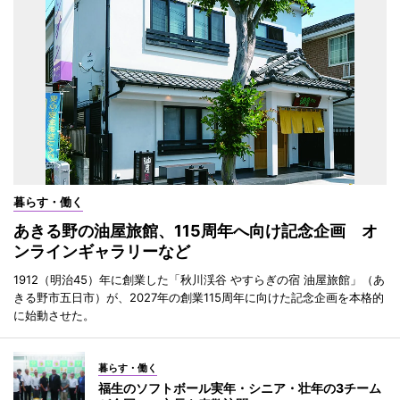
暮らす・働く
あきる野の油屋旅館、115周年へ向け記念企画 オ
ンラインギャラリーなど
1912（明治45）年に創業した「秋川渓谷 やすらぎの宿 油屋旅館」（あ
きる野市五日市）が、2027年の創業115周年に向けた記念企画を本格的
に始動させた。
暮らす・働く
福生のソフトボール実年・シニア・壮年の3チーム