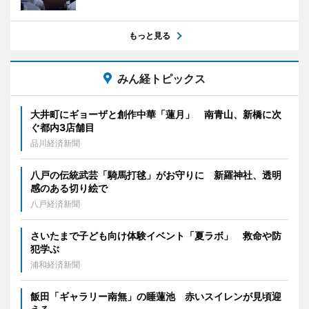
もっと見る
みん経トピックス
大井町にギョーザと創作中華「蓮月」 南青山、新橋に次
ぐ都内3店舗目
品川経済新聞
八戸の伝統武芸「騎馬打毬」がお守りに 新羅神社、透明
感のある切り絵で
八戸経済新聞
さいたまで子ども向け体験イベント「夏ラボ」 救命や防
犯学ぶ
浦和経済新聞
飯田「ギャラリー南無」の睡蓮池 赤いスイレンが見頃迎