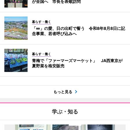
が全国へ 市長を表敬訪問
暮らす・働く
「∞」の愛、日の出町で誓う 令和8年8月8日に記
念事業、若者呼び込みへ
暮らす・働く
青梅で「ファーマーズマーケット」 JA西東京が
夏野菜を格安販売
もっと見る
学ぶ・知る