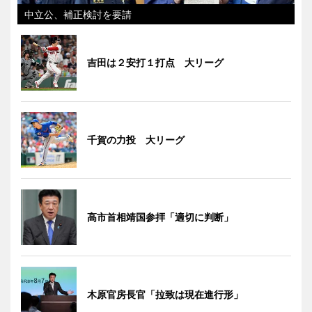
中立公、補正検討を要請
吉田は２安打１打点 大リーグ
千賀の力投 大リーグ
高市首相靖国参拝「適切に判断」
木原官房長官「拉致は現在進行形」