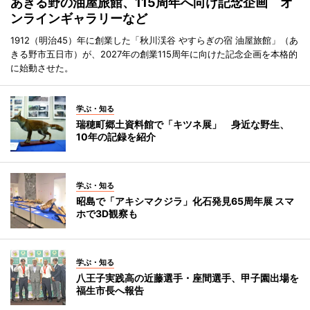
あきる野の油屋旅館、115周年へ向け記念企画 オ
ンラインギャラリーなど
1912（明治45）年に創業した「秋川渓谷 やすらぎの宿 油屋旅館」（あ
きる野市五日市）が、2027年の創業115周年に向けた記念企画を本格的
に始動させた。
学ぶ・知る
瑞穂町郷土資料館で「キツネ展」 身近な野生、
10年の記録を紹介
学ぶ・知る
昭島で「アキシマクジラ」化石発見65周年展 スマ
ホで3D観察も
学ぶ・知る
八王子実践高の近藤選手・座間選手、甲子園出場を
福生市長へ報告