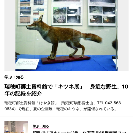
学ぶ・知る
瑞穂町郷土資料館で「キツネ展」 身近な野生、10
年の記録を紹介
瑞穂町郷土資料館「けやき館」（瑞穂町駒形富士山、TEL 042‐568‐
0634）で現在、夏の企画展「瑞穂のキツネ」が開催されている。
学ぶ・知る
昭島で「アキシマクジラ」化石発見65周年展 スマ