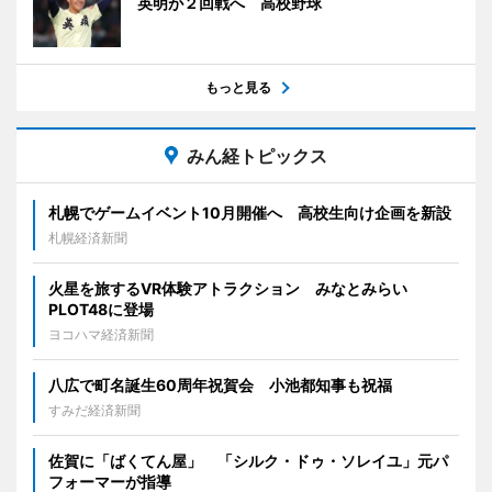
英明が２回戦へ 高校野球
もっと見る
みん経トピックス
札幌でゲームイベント10月開催へ 高校生向け企画を新設
札幌経済新聞
火星を旅するVR体験アトラクション みなとみらい
PLOT48に登場
ヨコハマ経済新聞
八広で町名誕生60周年祝賀会 小池都知事も祝福
すみだ経済新聞
佐賀に「ばくてん屋」 「シルク・ドゥ・ソレイユ」元パ
フォーマーが指導