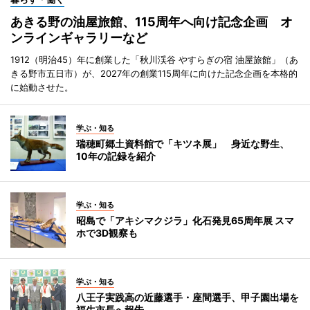
あきる野の油屋旅館、115周年へ向け記念企画 オ
ンラインギャラリーなど
1912（明治45）年に創業した「秋川渓谷 やすらぎの宿 油屋旅館」（あ
きる野市五日市）が、2027年の創業115周年に向けた記念企画を本格的
に始動させた。
学ぶ・知る
瑞穂町郷土資料館で「キツネ展」 身近な野生、
10年の記録を紹介
学ぶ・知る
昭島で「アキシマクジラ」化石発見65周年展 スマ
ホで3D観察も
学ぶ・知る
八王子実践高の近藤選手・座間選手、甲子園出場を
福生市長へ報告