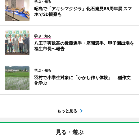
学ぶ・知る
昭島で「アキシマクジラ」化石発見65周年展 スマ
ホで3D観察も
学ぶ・知る
八王子実践高の近藤選手・座間選手、甲子園出場を
福生市長へ報告
学ぶ・知る
羽村で小学生対象に「かかし作り体験」 稲作文
化学ぶ
もっと見る
見る・遊ぶ