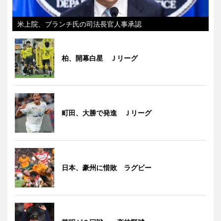
米上院、ブランチ氏の司法長官人事承認
柏、開幕白星 Ｊリーグ
町田、大勝で発進 Ｊリーグ
日本、豪州に惜敗 ラグビー