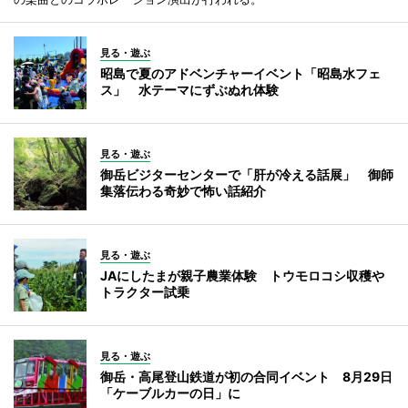
見る・遊ぶ
昭島で夏のアドベンチャーイベント「昭島水フェ
ス」 水テーマにずぶぬれ体験
見る・遊ぶ
御岳ビジターセンターで「肝が冷える話展」 御師
集落伝わる奇妙で怖い話紹介
見る・遊ぶ
JAにしたまが親子農業体験 トウモロコシ収穫や
トラクター試乗
見る・遊ぶ
御岳・高尾登山鉄道が初の合同イベント 8月29日
「ケーブルカーの日」に