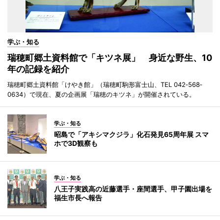
学ぶ・知る
瑞穂町郷土資料館で「キツネ展」 身近な野生、10
年の記録を紹介
瑞穂町郷土資料館「けやき館」（瑞穂町駒形富士山、TEL 042‐568‐
0634）で現在、夏の企画展「瑞穂のキツネ」が開催されている。
学ぶ・知る
昭島で「アキシマクジラ」化石発見65周年展 スマ
ホで3D観察も
学ぶ・知る
八王子実践高の近藤選手・座間選手、甲子園出場を
福生市長へ報告