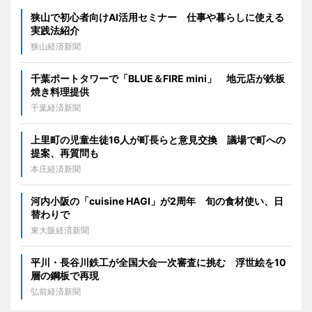
狭山で初心者向けAI活用セミナー 仕事や暮らしに使える
実践法紹介
狭山経済新聞
千葉ポートタワーで「BLUE＆FIRE mini」 地元店が鉄板
焼き料理提供
千葉経済新聞
上里町の児童生徒16人が町長らと意見交換 議場で町への
提案、再質問も
本庄経済新聞
河内小阪の「cuisine HAGI」が2周年 旬の食材使い、日
替わりで
東大阪経済新聞
平川・長谷川鉄工が全国大会一次審査に挑む 浮世絵を10
層の鋼板で再現
弘前経済新聞