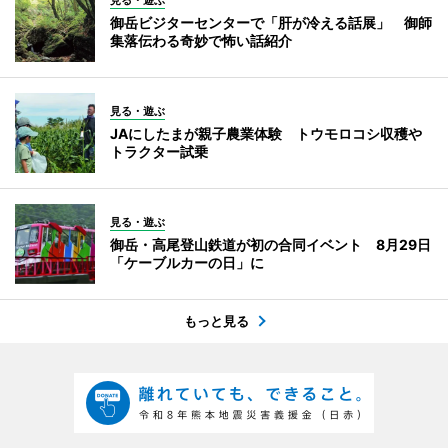
見る・遊ぶ
御岳ビジターセンターで「肝が冷える話展」 御師
集落伝わる奇妙で怖い話紹介
見る・遊ぶ
JAにしたまが親子農業体験 トウモロコシ収穫や
トラクター試乗
見る・遊ぶ
御岳・高尾登山鉄道が初の合同イベント 8月29日
「ケーブルカーの日」に
もっと見る