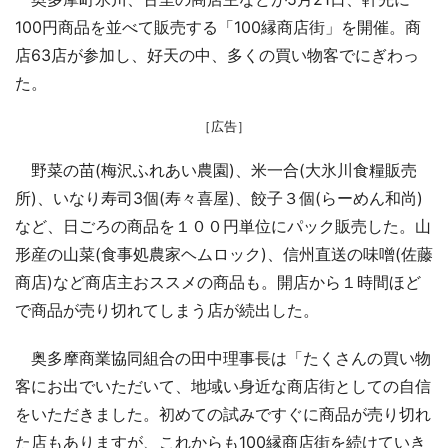
100円商品を並べて販売する「100縁商店街」を開催。商
店63店が参加し、好天の中、多くの買い物客でにぎわっ
た。
［広告］
野菜の苗(梅沢ふれあい農園)、米一合(大氷川食糧販売
所)、いなり寿司3個(寿々喜屋)、餃子３個(らーめん和尚)
など、日ごろの商品を１００円単位にパック販売した。山
形産の山菜(食事処農家ヘムロック)、信州直送の味噌(佐藤
商店)など商店主おススメの商品も。開店から１時間ほど
で商品が売り切れてしまう店が続出した。
奥多摩商業協同組合の田中理事長は「たくさんの買い物
客にお出でいただいて、地域い身近な商店街としての自信
をいただきました。初めての試みですぐに商品が売り切れ
た店もありますが、これからも100縁商店街を続けていき