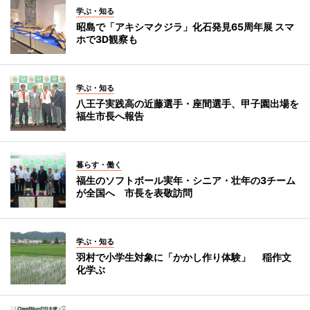
学ぶ・知る
昭島で「アキシマクジラ」化石発見65周年展 スマ
ホで3D観察も
学ぶ・知る
八王子実践高の近藤選手・座間選手、甲子園出場を
福生市長へ報告
暮らす・働く
福生のソフトボール実年・シニア・壮年の3チーム
が全国へ 市長を表敬訪問
学ぶ・知る
羽村で小学生対象に「かかし作り体験」 稲作文
化学ぶ