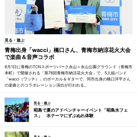
見る・遊ぶ
青梅出身「wacci」橋口さん、青梅市納涼花火大会
で楽曲＆音声コラボ
8月1日に青梅のTCNスポーツパーク永山＝永山公園グラウンド（青梅市
本町）で開催される「第78回青梅市納涼花火大会」で、5人組バンド
「wacci（ワッチ）」のボーカル＆ギターで、同市出身の橋口洋平さん
の楽曲とのコラボレーション演出が行われる。
見る・遊ぶ
昭島で夏のアドベンチャーイベント「昭島水フェ
ス」 水テーマにずぶぬれ体験