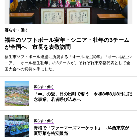
暮らす・働く
福生のソフトボール実年・シニア・壮年の3チーム
が全国へ 市長を表敬訪問
福生市ソフトボール連盟に所属する「オール福生実年」「オール福生シ
ニア」「オール福生壮年」の3チームが、それぞれ東京都代表として全
国大会への切符を手にした。
暮らす・働く
「∞」の愛、日の出町で誓う 令和8年8月8日に記
念事業、若者呼び込みへ
暮らす・働く
青梅で「ファーマーズマーケット」 JA西東京が
夏野菜を格安販売