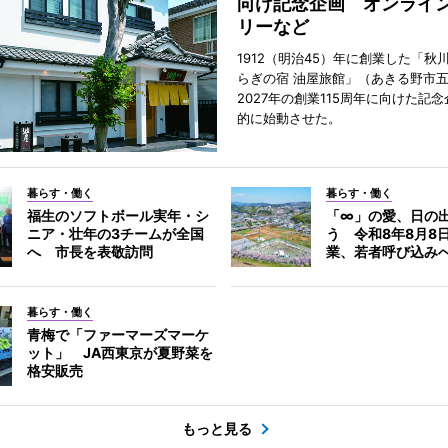
向け記念企画 オンライ
リーなど
1912（明治45）年に創業した「秋
らぎの宿 油屋旅館」（あきる野市
2027年の創業115周年に向けた記
的に始動させた。
暮らす・働く
暮らす・働く
福生のソフトボール実年・シ
「∞」の愛、日の
ニア・壮年の3チームが全国
う 令和8年8月8
へ 市長を表敬訪問
業、若者呼び込み
暮らす・働く
青梅で「ファーマーズマーケ
ット」 JA西東京が夏野菜を
格安販売
もっと見る