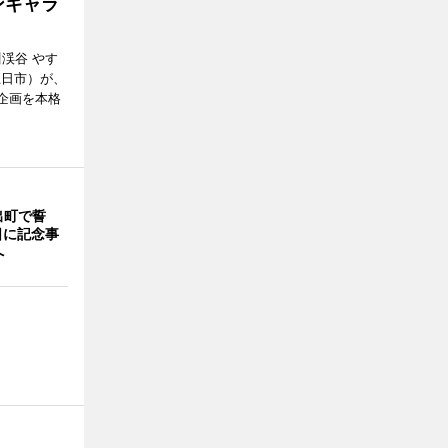
ンギャラ
川渓谷 やす
五日市）が、
念企画を本格
出町で誓
日に記念事
へ