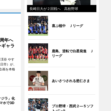
長崎日大が２回戦へ 高校野球
喜ぶ植中 Ｊリーグ
5周年へ
ンギャラ
鹿島、逆転で白星発進 Ｊ
リーグ
川渓谷 やす
五日市）が、
念企画を本格
あいさつされる悠仁さま
クジラ」化
マホで3D
プロ野球・西武２―５ソフ
トバンク