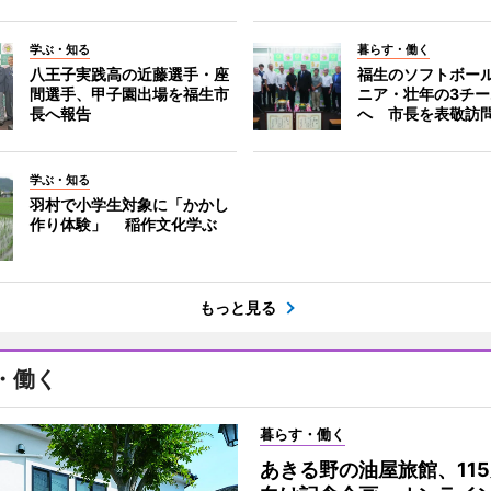
学ぶ・知る
暮らす・働く
八王子実践高の近藤選手・座
福生のソフトボー
間選手、甲子園出場を福生市
ニア・壮年の3チ
長へ報告
へ 市長を表敬訪
学ぶ・知る
羽村で小学生対象に「かかし
作り体験」 稲作文化学ぶ
もっと見る
・働く
暮らす・働く
あきる野の油屋旅館、11