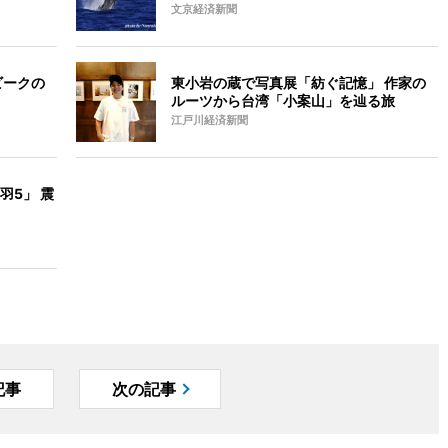
文京経済新聞
ビークの
東小岩の蔵で写真展「紡ぐ記憶」 作家の
ルーツから台湾「小案山」を辿る旅
江戸川経済新聞
羽5」 震
記事
次の記事