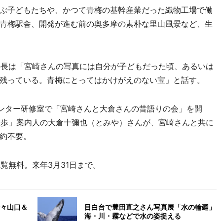
ぶ子どもたちや、かつて青梅の基幹産業だった織物工場で働
青梅駅舎、開発が進む前の奥多摩の素朴な里山風景など、生
長は「宮崎さんの写真には自分が子どもだった頃、あるいは
残っている。青梅にとってはかけがえのない宝」と話す。
センター研修室で「宮崎さんと大倉さんの昔語りの会」を開
散歩」案内人の大倉十彌也（とみや）さんが、宮崎さんと共に
約不要。
覧無料。来年3月31日まで。
々山口＆
目白台で豊田直之さん写真展「水の輪廻」
海・川・霧などで水の姿捉える