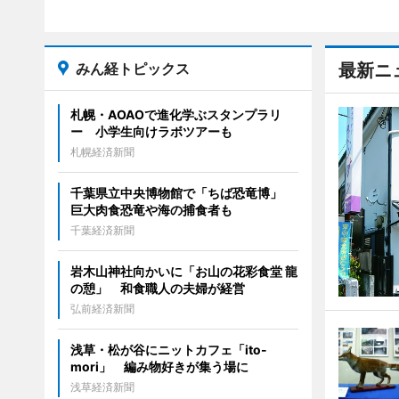
みん経トピックス
最新ニ
札幌・AOAOで進化学ぶスタンプラリ
ー 小学生向けラボツアーも
札幌経済新聞
千葉県立中央博物館で「ちば恐竜博」
巨大肉食恐竜や海の捕食者も
千葉経済新聞
岩木山神社向かいに「お山の花彩食堂 龍
の憩」 和食職人の夫婦が経営
弘前経済新聞
浅草・松が谷にニットカフェ「ito-
mori」 編み物好きが集う場に
浅草経済新聞