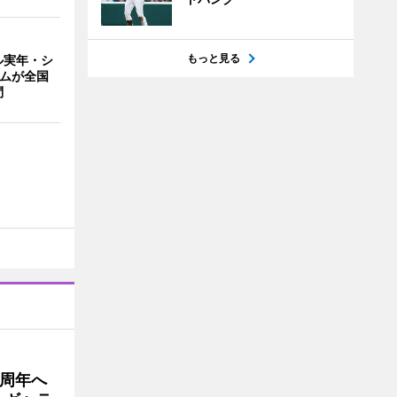
もっと見る
ル実年・シ
ームが全国
問
5周年へ