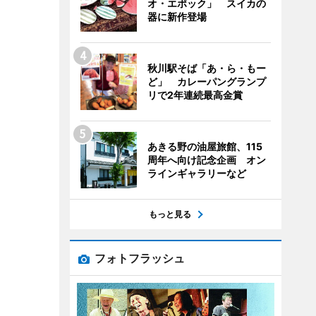
オ・エポック」 スイカの
器に新作登場
秋川駅そば「あ・ら・もー
ど」 カレーパングランプ
リで2年連続最高金賞
あきる野の油屋旅館、115
周年へ向け記念企画 オン
ラインギャラリーなど
もっと見る
フォトフラッシュ