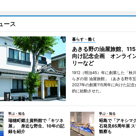
ュース
暮らす・働く
あきる野の油屋旅館、11
向け記念企画 オンライ
リーなど
1912（明治45）年に創業した「秋
らぎの宿 油屋旅館」（あきる野市
2027年の創業115周年に向けた記
的に始動させた。
学ぶ・知る
学ぶ・知る
瑞穂町郷土資料館で「キツネ
昭島で「アキシマ
展」 身近な野生、10年の記
石発見65周年展 ス
録を紹介
観察も