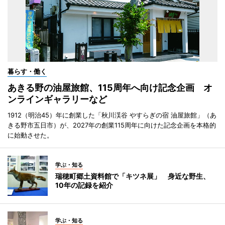
暮らす・働く
あきる野の油屋旅館、115周年へ向け記念企画 オ
ンラインギャラリーなど
1912（明治45）年に創業した「秋川渓谷 やすらぎの宿 油屋旅館」（あ
きる野市五日市）が、2027年の創業115周年に向けた記念企画を本格的
に始動させた。
学ぶ・知る
瑞穂町郷土資料館で「キツネ展」 身近な野生、
10年の記録を紹介
学ぶ・知る