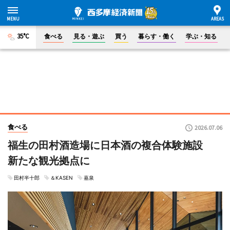
35°C
食べる
見る・遊ぶ
買う
暮らす・働く
学ぶ・知る
食べる
2026.07.06
福生の田村酒造場に日本酒の複合体験施設
新たな観光拠点に
田村半十郎
＆KASEN
嘉泉