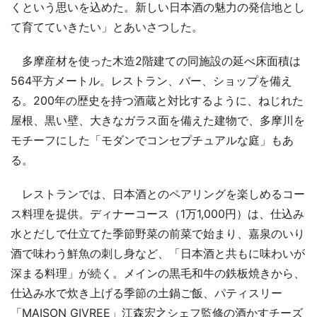
くという思いを込めた。新しい日本酒の魅力の発信地とし
て育てていきたい」とあいさつした。
多摩産材を使った木造2階建ての同施設の延べ床面積は
564平方メートル。レストラン、バー、ショップを備え
る。200年の歴史を持つ酒蔵と対比するように、ねじれた
屋根、黒い壁、大きなガラス面を備えた建物で、多摩川を
モチーフにした「モダンでコンセプチュアルな庭」もあ
る。
レストランでは、日本酒とのペアリングを楽しめるコー
ス料理を提供。ディナーコース（1万1,000円）は、仕込み
水とだしで仕立てた季節野菜の前菜で始まり、嘉泉のいり
酒で味わう鮮魚の刺し身など、「日本酒と共もに味わいが
深まる料理」が続く。メインの黒毛和牛の鉄板焼きから、
仕込み水で炊き上げる季節の土鍋ご飯、パティスリー
「MAISON GIVREE」江森宏之シェフ監修の酒かすチーズ