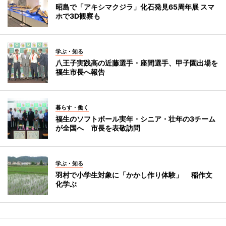
昭島で「アキシマクジラ」化石発見65周年展 スマ
ホで3D観察も
学ぶ・知る
八王子実践高の近藤選手・座間選手、甲子園出場を
福生市長へ報告
暮らす・働く
福生のソフトボール実年・シニア・壮年の3チーム
が全国へ 市長を表敬訪問
学ぶ・知る
羽村で小学生対象に「かかし作り体験」 稲作文
化学ぶ