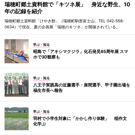
瑞穂町郷土資料館で「キツネ展」 身近な野生、10
年の記録を紹介
瑞穂町郷土資料館「けやき館」（瑞穂町駒形富士山、TEL 042‐568‐
0634）で現在、夏の企画展「瑞穂のキツネ」が開催されている。
学ぶ・知る
昭島で「アキシマクジラ」化石発見65周年展 スマ
ホで3D観察も
学ぶ・知る
八王子実践高の近藤選手・座間選手、甲子園出場を
福生市長へ報告
学ぶ・知る
羽村で小学生対象に「かかし作り体験」 稲作文
化学ぶ