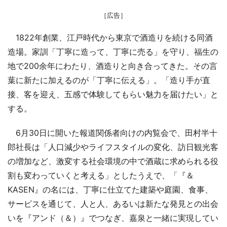
［広告］
1822年創業、江戸時代から東京で酒造りを続ける同酒
造場。家訓「丁寧に造って、丁寧に売る」を守り、福生の
地で200余年にわたり、酒造りと向き合ってきた。その言
葉に新たに加えるのが「丁寧に伝える」。「造り手が直
接、客を迎え、五感で体験してもらい魅力を届けたい」と
する。
6月30日に開いた報道関係者向けの内覧会で、田村半十
郎社長は「人口減少やライフスタイルの変化、訪日観光客
の増加など、激変する社会環境の中で酒蔵に求められる役
割も変わっていくと考える」としたうえで、「『＆
KASEN』の名には、丁寧に仕立てた建築や庭園、食事、
サービスを通じて、人と人、あるいは新たな発見との出会
いを『アンド（＆）』でつなぎ、嘉泉と一緒に実現してい