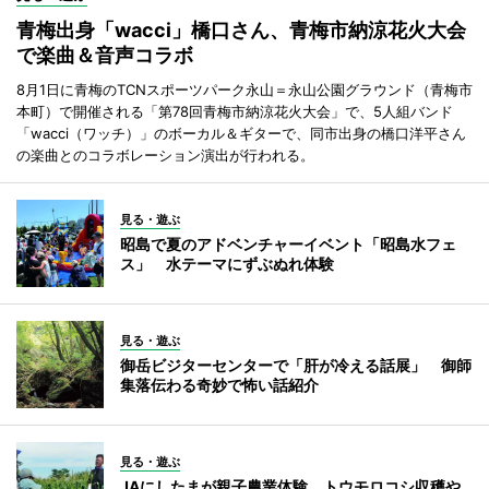
青梅出身「wacci」橋口さん、青梅市納涼花火大会
で楽曲＆音声コラボ
8月1日に青梅のTCNスポーツパーク永山＝永山公園グラウンド（青梅市
本町）で開催される「第78回青梅市納涼花火大会」で、5人組バンド
「wacci（ワッチ）」のボーカル＆ギターで、同市出身の橋口洋平さん
の楽曲とのコラボレーション演出が行われる。
見る・遊ぶ
昭島で夏のアドベンチャーイベント「昭島水フェ
ス」 水テーマにずぶぬれ体験
見る・遊ぶ
御岳ビジターセンターで「肝が冷える話展」 御師
集落伝わる奇妙で怖い話紹介
見る・遊ぶ
JAにしたまが親子農業体験 トウモロコシ収穫や