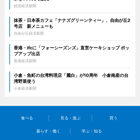
経堂経済新聞
抹茶・日本茶カフェ「ナナズグリーンティー」、自由が丘2
号店 新メニューも
自由が丘経済新聞
香港・ifcに「フォーシーズンズ」直営ケーキショップ ポッ
プアップ出店
香港経済新聞
小倉・魚町の台湾料理店「麗白」が10周年 小倉南産の台
湾野菜使う
小倉経済新聞
食べる
見る・遊ぶ
買う
暮らす・働く
学ぶ・知る