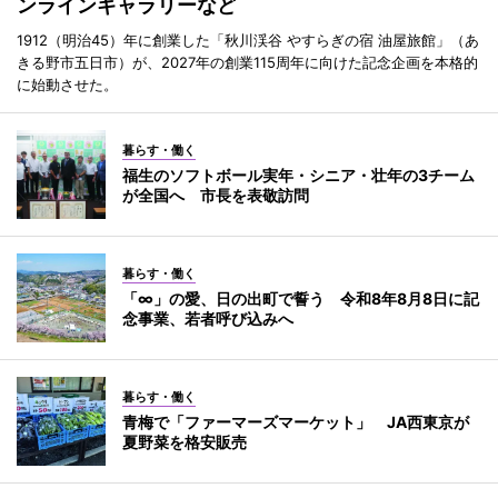
ンラインギャラリーなど
1912（明治45）年に創業した「秋川渓谷 やすらぎの宿 油屋旅館」（あ
きる野市五日市）が、2027年の創業115周年に向けた記念企画を本格的
に始動させた。
暮らす・働く
福生のソフトボール実年・シニア・壮年の3チーム
が全国へ 市長を表敬訪問
暮らす・働く
「∞」の愛、日の出町で誓う 令和8年8月8日に記
念事業、若者呼び込みへ
暮らす・働く
青梅で「ファーマーズマーケット」 JA西東京が
夏野菜を格安販売