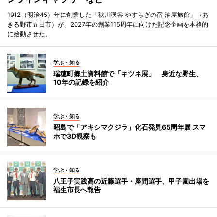
1912（明治45）年に創業した「秋川渓谷 やすらぎの宿 油屋旅館」（あ
きる野市五日市）が、2027年の創業115周年に向けた記念企画を本格的
に始動させた。
学ぶ・知る
瑞穂町郷土資料館で「キツネ展」 身近な野生、
10年の記録を紹介
学ぶ・知る
昭島で「アキシマクジラ」化石発見65周年展 スマ
ホで3D観察も
学ぶ・知る
八王子実践高の近藤選手・座間選手、甲子園出場を
福生市長へ報告