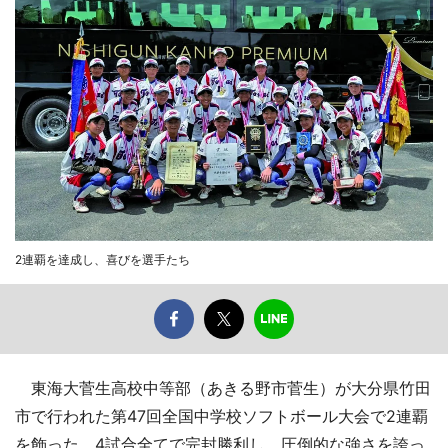
2連覇を達成し、喜びを選手たち
東海大菅生高校中等部（あきる野市菅生）が大分県竹田
市で行われた第47回全国中学校ソフトボール大会で2連覇
を飾った。4試合全てで完封勝利し、圧倒的な強さを誇っ