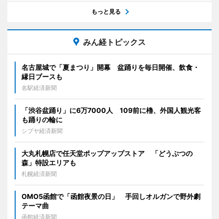
もっと見る
みん経トピックス
名古屋城で「夏まつり」開幕 盆踊りを毎日開催、飲食・
縁日ブースも
名駅経済新聞
「渋谷盆踊り」に6万7000人 109前に櫓、外国人観光客
も踊りの輪に
シブヤ経済新聞
大丸札幌店で任天堂ポップアップストア 「どうぶつの
森」特設エリアも
札幌経済新聞
OMO5函館で「函館夜景の日」 手回しオルガンで野外劇
テーマ曲
函館経済新聞