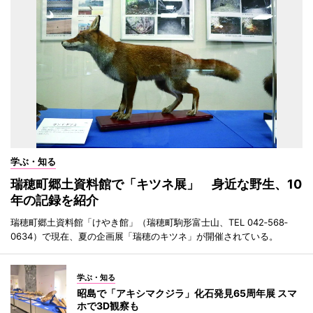
学ぶ・知る
瑞穂町郷土資料館で「キツネ展」 身近な野生、10
年の記録を紹介
瑞穂町郷土資料館「けやき館」（瑞穂町駒形富士山、TEL 042‐568‐
0634）で現在、夏の企画展「瑞穂のキツネ」が開催されている。
学ぶ・知る
昭島で「アキシマクジラ」化石発見65周年展 スマ
ホで3D観察も