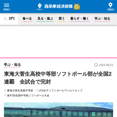
33°C
食べる
見る・遊ぶ
買う
暮らす・働く
学ぶ・知る
学ぶ・知る
2025.08.25
東海大菅生高校中等部ソフトボール部が全国2
連覇 全試合で完封
東海大菅生高校中等部
U15女子ソフトボールワールドカップ
第47回全国中学校ソフトボール大会