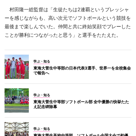
村田隆一総監督は「生徒たちは2連覇というプレッシャ
ーを感じながらも、高い次元でソフトボールという競技を
最後まで楽しんでいた。仲間と共に終始笑顔でプレーした
ことが勝利につながったと思う」と選手をたたえた。
学ぶ・知る
東海大菅生中等部の日本代表3選手、世界一を全校集会
で報告へ
学ぶ・知る
東海大菅生中等部ソフトボール部 全中優勝の快挙たた
え記念碑除幕
学ぶ・知る
東海大菅生高校中等部、ソフトボール全国大会で初優