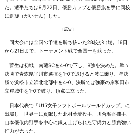
た。選手たちは8月22日、優勝カップと優勝旗を手に同校
に凱旋（がいせん）した。
［広告］
同大会には全国の予選を勝ち抜いた28校が出場。18日
から21日まで、トーナメント戦で全国一を競った。
菅生は初戦、南薩SCを4-0で下し、8強を決めた。準々
決勝で青森県平川市選抜を1-0で退けると波に乗り、準決
勝で浜松市立浜北北部中を4-0、決勝では強豪の岸和田市
立岸城中を1-0で破り、頂点に立った。
日本代表で「U15女子ソフトボールワールドカップ」に
出場し、世界一に貢献した北村葉琉投手、川合瑠香捕手、
山本優依内野手を中心に鍛え上げられた守備力と勝負強い
打力が光った。