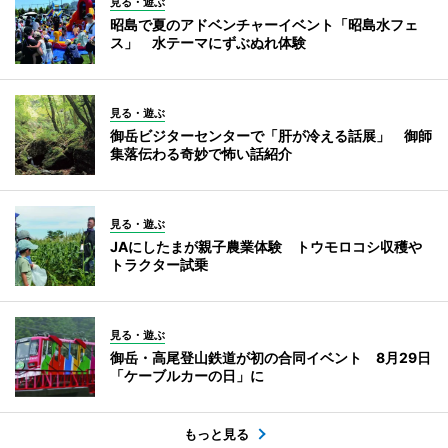
見る・遊ぶ
昭島で夏のアドベンチャーイベント「昭島水フェ
ス」 水テーマにずぶぬれ体験
見る・遊ぶ
御岳ビジターセンターで「肝が冷える話展」 御師
集落伝わる奇妙で怖い話紹介
見る・遊ぶ
JAにしたまが親子農業体験 トウモロコシ収穫や
トラクター試乗
見る・遊ぶ
御岳・高尾登山鉄道が初の合同イベント 8月29日
「ケーブルカーの日」に
もっと見る