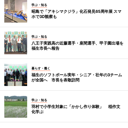
学ぶ・知る
昭島で「アキシマクジラ」化石発見65周年展 スマ
ホで3D観察も
学ぶ・知る
八王子実践高の近藤選手・座間選手、甲子園出場を
福生市長へ報告
暮らす・働く
福生のソフトボール実年・シニア・壮年の3チーム
が全国へ 市長を表敬訪問
学ぶ・知る
羽村で小学生対象に「かかし作り体験」 稲作文
化学ぶ