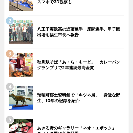
スマホで3D観察も
八王子実践高の近藤選手・座間選手、甲子園
出場を福生市長へ報告
秋川駅そば「あ・ら・もーど」 カレーパン
グランプリで2年連続最高金賞
瑞穂町郷土資料館で「キツネ展」 身近な野
生、10年の記録を紹介
あきる野のギャラリー「ネオ・エポック」