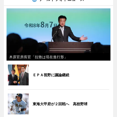
木原官房長官「拉致は現在進行形」
ＥＰＡ視野に議論継続
東海大甲府が２回戦へ 高校野球