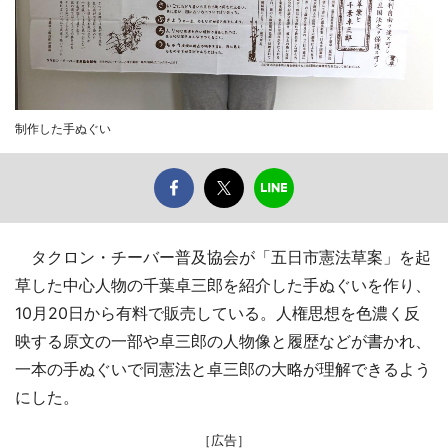
制作した手ぬぐい
タクロン・チーバー普及協会が「五日市憲法草案」を起
草した中心人物の千葉卓三郎を紹介した手ぬぐいを作り、
10月20日から有料で販売している。人権思想を色濃く反
映する原文の一部や卓三郎の人物像と履歴などが書かれ、
一本の手ぬぐいで同憲法と卓三郎の大略が理解できるよう
にした。
［広告］