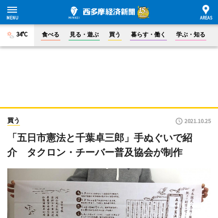
34°C
食べる
見る・遊ぶ
買う
暮らす・働く
学ぶ・知る
買う
2021.10.25
「五日市憲法と千葉卓三郎」手ぬぐいで紹
介 タクロン・チーバー普及協会が制作