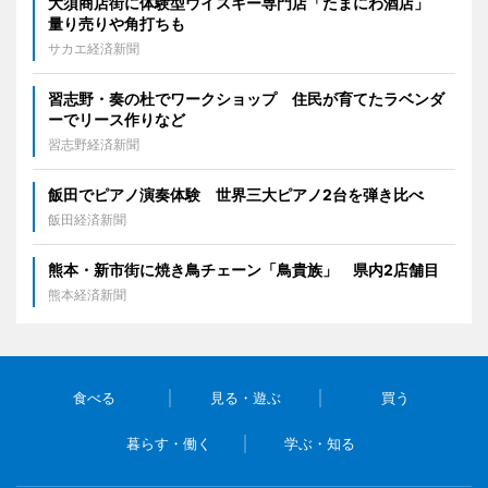
大須商店街に体験型ウイスキー専門店「たまにわ酒店」
量り売りや角打ちも
サカエ経済新聞
習志野・奏の杜でワークショップ 住民が育てたラベンダ
ーでリース作りなど
習志野経済新聞
飯田でピアノ演奏体験 世界三大ピアノ2台を弾き比べ
飯田経済新聞
熊本・新市街に焼き鳥チェーン「鳥貴族」 県内2店舗目
熊本経済新聞
食べる
見る・遊ぶ
買う
暮らす・働く
学ぶ・知る