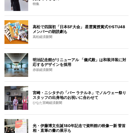
特集
高松で四国初「日本SF大会」 星雲賞授賞式やSTU48
メンバーの朗読劇も
高松経済新聞
明治記念館がリニューアル 「儀式殿」は和装洋装に対
応するデザインを採用
赤坂経済新聞
宮崎・ニシタチの「バー ラテルネ」でノルウェー祭り
スタッフの出身地のお祝いに合わせて
ひなた宮崎経済新聞
光・伊藤博文生誕180年記念で資料館の映像一新 菅首
相・直筆の書の展示も