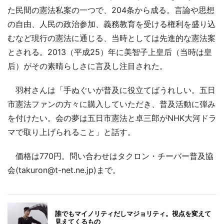
た民間の憲法私案の一つで、204条から成る。言論や思想
の自由、人民の政治参加、義務教育を受ける権利を盛り込
むなど現行の憲法に通じる、当時としては先進的な憲法案
とされる。2013（平成25）年に美智子上皇后（当時は皇
后）がその素晴らしさに言及し注目された。
羽村さんは「手ぬぐいが普及に役立てばうれしい。五日
市憲法ファンの方々に購入していただき、普及活動に弾み
を付けたい。会の夢は五日市憲法と卓三郎がNHK大河ドラ
マで取り上げられること」と話す。
価格は770円。問い合わせはタクロン・チーバー普及協
会(takuron@t-net.ne.jp)まで。
誰でもマイノリティだしマジョリティ。視点を変えて
見えてくるもの