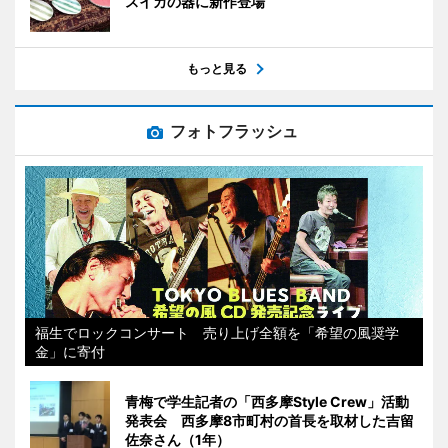
スイカの器に新作登場
もっと見る
フォトフラッシュ
福生でロックコンサート 売り上げ全額を「希望の風奨学
金」に寄付
青梅で学生記者の「西多摩Style Crew」活動
発表会 西多摩8市町村の首長を取材した吉留
佐奈さん（1年）