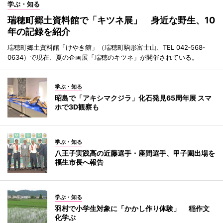
学ぶ・知る
瑞穂町郷土資料館で「キツネ展」 身近な野生、10
年の記録を紹介
瑞穂町郷土資料館「けやき館」（瑞穂町駒形富士山、TEL 042‐568‐
0634）で現在、夏の企画展「瑞穂のキツネ」が開催されている。
学ぶ・知る
昭島で「アキシマクジラ」化石発見65周年展 スマ
ホで3D観察も
学ぶ・知る
八王子実践高の近藤選手・座間選手、甲子園出場を
福生市長へ報告
学ぶ・知る
羽村で小学生対象に「かかし作り体験」 稲作文
化学ぶ