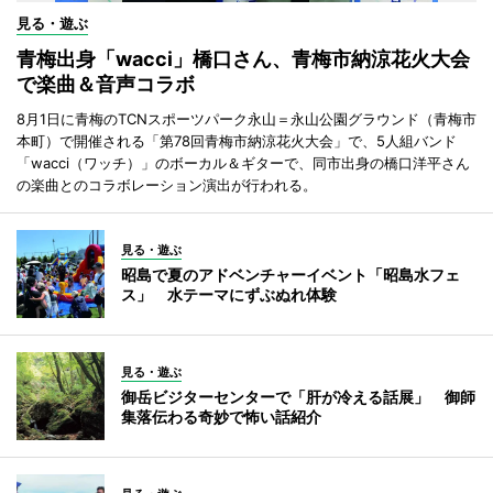
見る・遊ぶ
青梅出身「wacci」橋口さん、青梅市納涼花火大会
で楽曲＆音声コラボ
8月1日に青梅のTCNスポーツパーク永山＝永山公園グラウンド（青梅市
本町）で開催される「第78回青梅市納涼花火大会」で、5人組バンド
「wacci（ワッチ）」のボーカル＆ギターで、同市出身の橋口洋平さん
の楽曲とのコラボレーション演出が行われる。
見る・遊ぶ
昭島で夏のアドベンチャーイベント「昭島水フェ
ス」 水テーマにずぶぬれ体験
見る・遊ぶ
御岳ビジターセンターで「肝が冷える話展」 御師
集落伝わる奇妙で怖い話紹介