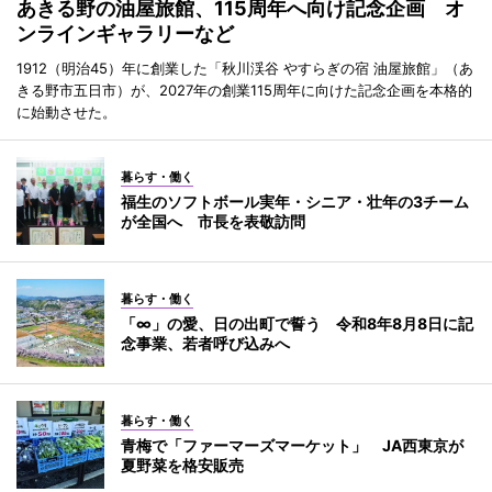
あきる野の油屋旅館、115周年へ向け記念企画 オ
ンラインギャラリーなど
1912（明治45）年に創業した「秋川渓谷 やすらぎの宿 油屋旅館」（あ
きる野市五日市）が、2027年の創業115周年に向けた記念企画を本格的
に始動させた。
暮らす・働く
福生のソフトボール実年・シニア・壮年の3チーム
が全国へ 市長を表敬訪問
暮らす・働く
「∞」の愛、日の出町で誓う 令和8年8月8日に記
念事業、若者呼び込みへ
暮らす・働く
青梅で「ファーマーズマーケット」 JA西東京が
夏野菜を格安販売