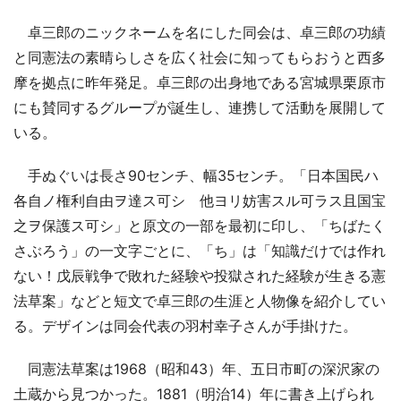
卓三郎のニックネームを名にした同会は、卓三郎の功績
と同憲法の素晴らしさを広く社会に知ってもらおうと西多
摩を拠点に昨年発足。卓三郎の出身地である宮城県栗原市
にも賛同するグループが誕生し、連携して活動を展開して
いる。
手ぬぐいは長さ90センチ、幅35センチ。「日本国民ハ
各自ノ権利自由ヲ達ス可シ 他ヨリ妨害スル可ラス且国宝
之ヲ保護ス可シ」と原文の一部を最初に印し、「ちばたく
さぶろう」の一文字ごとに、「ち」は「知識だけでは作れ
ない！戊辰戦争で敗れた経験や投獄された経験が生きる憲
法草案」などと短文で卓三郎の生涯と人物像を紹介してい
る。デザインは同会代表の羽村幸子さんが手掛けた。
同憲法草案は1968（昭和43）年、五日市町の深沢家の
土蔵から見つかった。1881（明治14）年に書き上げられ