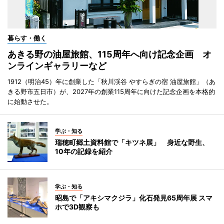
暮らす・働く
あきる野の油屋旅館、115周年へ向け記念企画 オ
ンラインギャラリーなど
1912（明治45）年に創業した「秋川渓谷 やすらぎの宿 油屋旅館」（あ
きる野市五日市）が、2027年の創業115周年に向けた記念企画を本格的
に始動させた。
学ぶ・知る
瑞穂町郷土資料館で「キツネ展」 身近な野生、
10年の記録を紹介
学ぶ・知る
昭島で「アキシマクジラ」化石発見65周年展 スマ
ホで3D観察も