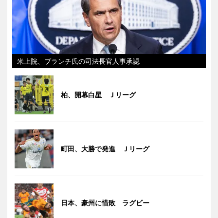
米上院、ブランチ氏の司法長官人事承認
柏、開幕白星 Ｊリーグ
町田、大勝で発進 Ｊリーグ
日本、豪州に惜敗 ラグビー