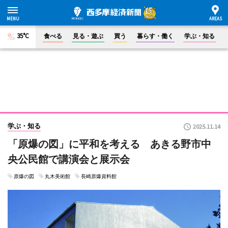
35°C
食べる
見る・遊ぶ
買う
暮らす・働く
学ぶ・知る
学ぶ・知る
2025.11.14
「原爆の図」に平和を考える あきる野市中
央公民館で講演会と展示会
原爆の図
丸木美術館
長崎原爆資料館