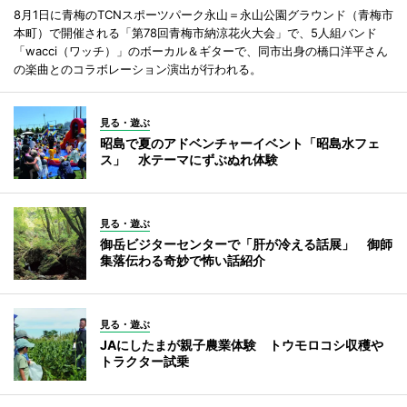
8月1日に青梅のTCNスポーツパーク永山＝永山公園グラウンド（青梅市
本町）で開催される「第78回青梅市納涼花火大会」で、5人組バンド
「wacci（ワッチ）」のボーカル＆ギターで、同市出身の橋口洋平さん
の楽曲とのコラボレーション演出が行われる。
見る・遊ぶ
昭島で夏のアドベンチャーイベント「昭島水フェ
ス」 水テーマにずぶぬれ体験
見る・遊ぶ
御岳ビジターセンターで「肝が冷える話展」 御師
集落伝わる奇妙で怖い話紹介
見る・遊ぶ
JAにしたまが親子農業体験 トウモロコシ収穫や
トラクター試乗