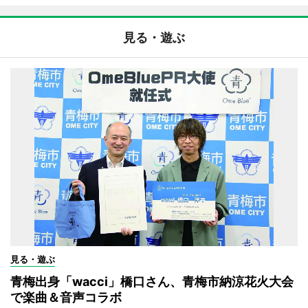
見る・遊ぶ
見る・遊ぶ
青梅出身「wacci」橋口さん、青梅市納涼花火大会
で楽曲＆音声コラボ