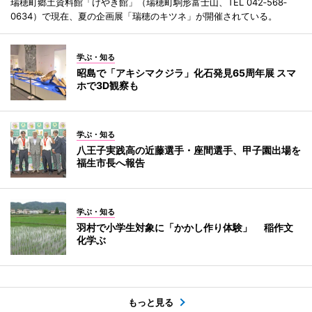
瑞穂町郷土資料館「けやき館」（瑞穂町駒形富士山、TEL 042‐568‐
0634）で現在、夏の企画展「瑞穂のキツネ」が開催されている。
学ぶ・知る
昭島で「アキシマクジラ」化石発見65周年展 スマ
ホで3D観察も
学ぶ・知る
八王子実践高の近藤選手・座間選手、甲子園出場を
福生市長へ報告
学ぶ・知る
羽村で小学生対象に「かかし作り体験」 稲作文
化学ぶ
もっと見る