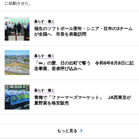
に始動させた。
暮らす・働く
福生のソフトボール実年・シニア・壮年の3チーム
が全国へ 市長を表敬訪問
暮らす・働く
「∞」の愛、日の出町で誓う 令和8年8月8日に記
念事業、若者呼び込みへ
暮らす・働く
青梅で「ファーマーズマーケット」 JA西東京が
夏野菜を格安販売
もっと見る