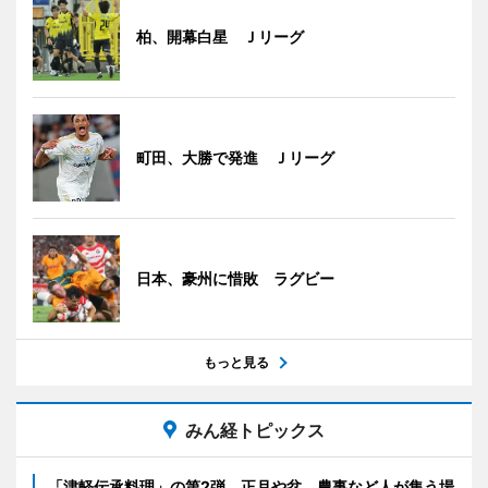
柏、開幕白星 Ｊリーグ
町田、大勝で発進 Ｊリーグ
日本、豪州に惜敗 ラグビー
もっと見る
みん経トピックス
「津軽伝承料理」の第2弾 正月や盆、農事など人が集う場