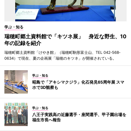
学ぶ・知る
瑞穂町郷土資料館で「キツネ展」 身近な野生、10
年の記録を紹介
瑞穂町郷土資料館「けやき館」（瑞穂町駒形富士山、TEL 042‐568‐
0634）で現在、夏の企画展「瑞穂のキツネ」が開催されている。
学ぶ・知る
昭島で「アキシマクジラ」化石発見65周年展 スマ
ホで3D観察も
学ぶ・知る
八王子実践高の近藤選手・座間選手、甲子園出場を
福生市長へ報告