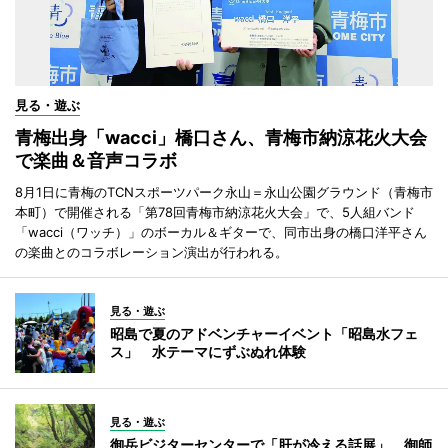
見る・遊ぶ
青梅出身「wacci」橋口さん、青梅市納涼花火大会
で楽曲＆音声コラボ
8月1日に青梅のTCNスポーツパーク永山＝永山公園グラウンド（青梅市
本町）で開催される「第78回青梅市納涼花火大会」で、5人組バンド
「wacci（ワッチ）」のボーカル＆ギターで、同市出身の橋口洋平さん
の楽曲とのコラボレーション演出が行われる。
見る・遊ぶ
昭島で夏のアドベンチャーイベント「昭島水フェ
ス」 水テーマにずぶぬれ体験
見る・遊ぶ
御岳ビジターセンターで「肝が冷える話展」 御師