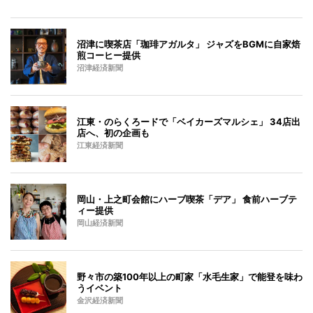
沼津に喫茶店「珈琲アガルタ」 ジャズをBGMに自家焙
煎コーヒー提供
沼津経済新聞
江東・のらくろードで「ベイカーズマルシェ」 34店出
店へ、初の企画も
江東経済新聞
岡山・上之町会館にハーブ喫茶「デア」 食前ハーブテ
ィー提供
岡山経済新聞
野々市の築100年以上の町家「水毛生家」で能登を味わ
うイベント
金沢経済新聞