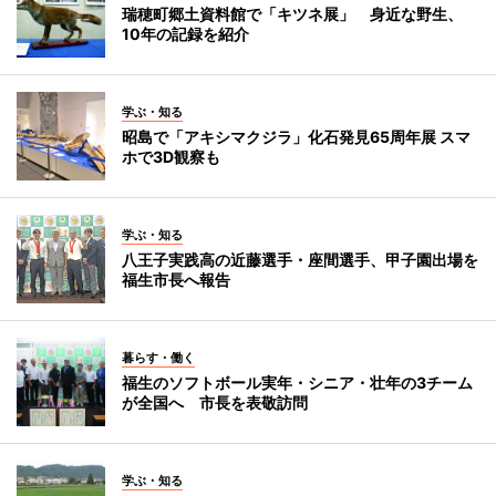
瑞穂町郷土資料館で「キツネ展」 身近な野生、
10年の記録を紹介
学ぶ・知る
昭島で「アキシマクジラ」化石発見65周年展 スマ
ホで3D観察も
学ぶ・知る
八王子実践高の近藤選手・座間選手、甲子園出場を
福生市長へ報告
暮らす・働く
福生のソフトボール実年・シニア・壮年の3チーム
が全国へ 市長を表敬訪問
学ぶ・知る