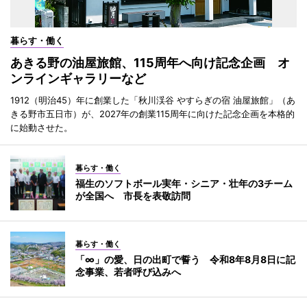
暮らす・働く
あきる野の油屋旅館、115周年へ向け記念企画 オ
ンラインギャラリーなど
1912（明治45）年に創業した「秋川渓谷 やすらぎの宿 油屋旅館」（あ
きる野市五日市）が、2027年の創業115周年に向けた記念企画を本格的
に始動させた。
暮らす・働く
福生のソフトボール実年・シニア・壮年の3チーム
が全国へ 市長を表敬訪問
暮らす・働く
「∞」の愛、日の出町で誓う 令和8年8月8日に記
念事業、若者呼び込みへ