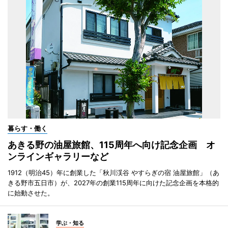
暮らす・働く
あきる野の油屋旅館、115周年へ向け記念企画 オ
ンラインギャラリーなど
1912（明治45）年に創業した「秋川渓谷 やすらぎの宿 油屋旅館」（あ
きる野市五日市）が、2027年の創業115周年に向けた記念企画を本格的
に始動させた。
学ぶ・知る