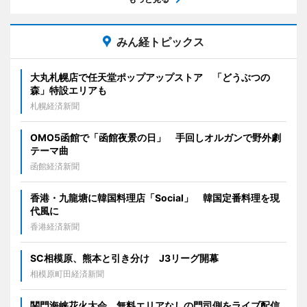
みん経トピックス
大丸札幌店で任天堂ポップアップストア 「どうぶつの
森」特設エリアも
札幌経済新聞
OMO5函館で「函館夜景の日」 手回しオルガンで野外劇
テーマ曲
函館経済新聞
香港・九龍塘に韓国料理店「Social」 韓国定番料理を現
代風に
香港経済新聞
SC相模原、熊本と引き分け J3リーグ開幕
相模原町田経済新聞
関門海峡花火大会、無料エリアなしの門司側をライブ配信