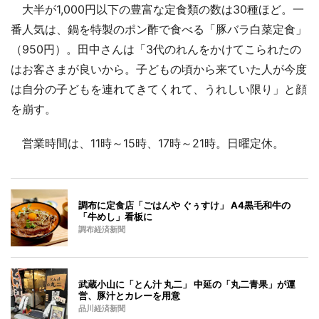
大半が1,000円以下の豊富な定食類の数は30種ほど。一
番人気は、鍋を特製のポン酢で食べる「豚バラ白菜定食」
（950円）。田中さんは「3代のれんをかけてこられたの
はお客さまが良いから。子どもの頃から来ていた人が今度
は自分の子どもを連れてきてくれて、うれしい限り」と顔
を崩す。
営業時間は、11時～15時、17時～21時。日曜定休。
調布に定食店「ごはんや ぐぅすけ」 A4黒毛和牛の
「牛めし」看板に
調布経済新聞
武蔵小山に「とん汁 丸二」 中延の「丸二青果」が運
営、豚汁とカレーを用意
品川経済新聞