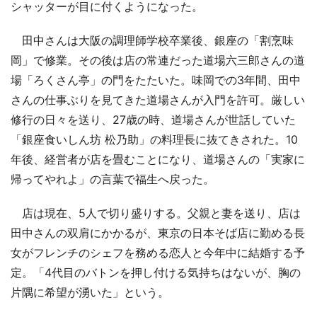
シャッターが目に付くようになった。
田中さんは大阪の調理師学校卒業後、銀座の「割烹味
岡」で修業。その後は店の常連だった道場六三郎さんの道
場「ろくさん亭」の門をたたいた。味岡での3年間、田中
さんの仕事ぶりを見てきた道場さんが入門を許可。厳しい
修行の日々を送り、27歳の時、道場さんが世話していた
「銀座食いしん坊 松乃助」の料理長に抜てきされた。10
年後、経営者が店を畳むことになり、道場さんの「実家に
帰ってやれよ」の言葉で福生へ戻った。
店は現在、5人で切り盛りする。父親と妻を送り、店は
田中さんの双肩にかかるが、東京の日本そば店に勤める長
女がフレンチのシェフを務める恋人と今年中に結婚する予
定。「4代目のバトンを押し付ける気持ちはないが、胸の
片隅に希望が湧いた」という。