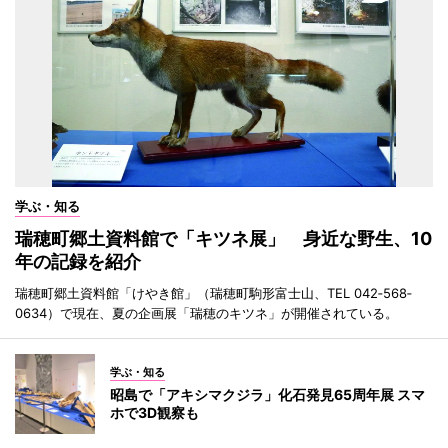
学ぶ・知る
瑞穂町郷土資料館で「キツネ展」 身近な野生、10
年の記録を紹介
瑞穂町郷土資料館「けやき館」（瑞穂町駒形富士山、TEL 042‐568‐
0634）で現在、夏の企画展「瑞穂のキツネ」が開催されている。
学ぶ・知る
昭島で「アキシマクジラ」化石発見65周年展 スマ
ホで3D観察も