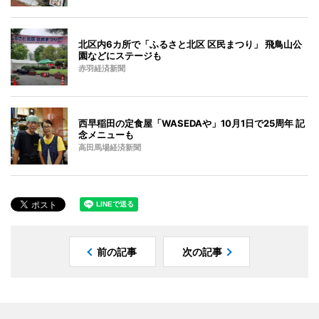
北区内6カ所で「ふるさと北区 区民まつり」 飛鳥山公
園などにステージも
赤羽経済新聞
西早稲田の定食屋「WASEDAや」10月1日で25周年 記
念メニューも
高田馬場経済新聞
前の記事
次の記事