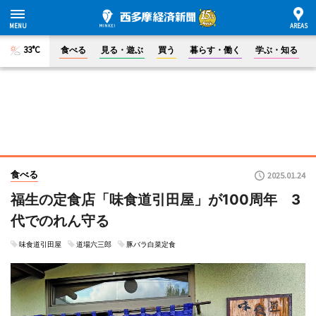
33°C
食べる
見る・遊ぶ
買う
暮らす・働く
学ぶ・知る
食べる
2025.01.24
福生の定食店「味食道引田屋」が100周年 3
代でのれん守る
味食道引田屋
道場六三郎
豚バラ白菜定食