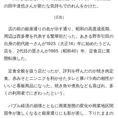
の田中達也さんが新たな気持ちでのれんをかけた。
［広告］
店の前の銀座通りの名が示す通り、昭和の高度成長期、
周辺は西多摩を代表する繁華街だった。あきる野市引田の
出身の初代政一さんが1925（大正14）年に始めたうどん
店を、2代目の晋さんが1965（昭和40）年、定食店に業
態転換した。
定食全般を扱う店だったが、評判を呼んだのが焼き肉定
食。赤みそとニンニクを利かせたタレと豚バラ肉の相性が
いいと看板商品になった。焼き魚や煮魚なども喜ばれ、多
くの利用者でにぎわったという。
バブル経済の崩壊とともに商業形態の変化や商業地区間
競争が激しくなると銀座通りにも影が差し、下りたままの