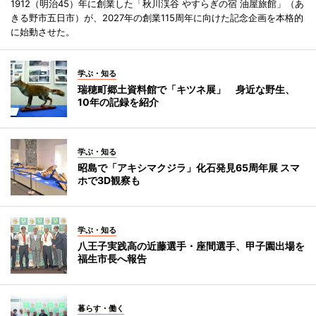
1912（明治45）年に創業した「秋川渓谷 やすらぎの宿 油屋旅館」（あ
きる野市五日市）が、2027年の創業115周年に向けた記念企画を本格的
に始動させた。
学ぶ・知る
瑞穂町郷土資料館で「キツネ展」 身近な野生、
10年の記録を紹介
学ぶ・知る
昭島で「アキシマクジラ」化石発見65周年展 スマ
ホで3D観察も
学ぶ・知る
八王子実践高の近藤選手・座間選手、甲子園出場を
福生市長へ報告
暮らす・働く