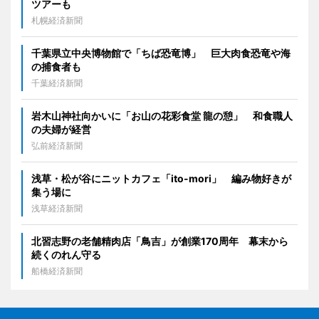
ツアーも
札幌経済新聞
千葉県立中央博物館で「ちば恐竜博」 巨大肉食恐竜や海
の捕食者も
千葉経済新聞
岩木山神社向かいに「お山の花彩食堂 龍の憩」 和食職人
の夫婦が経営
弘前経済新聞
浅草・松が谷にニットカフェ「ito-mori」 編み物好きが
集う場に
浅草経済新聞
北習志野の老舗精肉店「鳥吉」が創業170周年 幕末から
続くのれん守る
船橋経済新聞