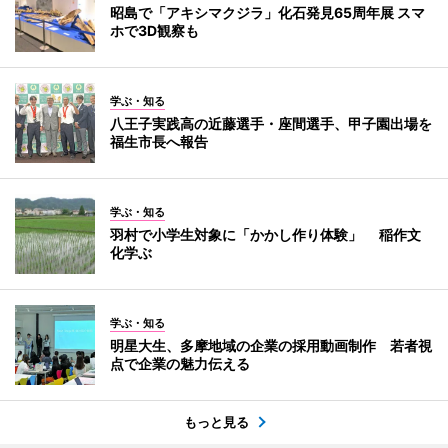
昭島で「アキシマクジラ」化石発見65周年展 スマ
ホで3D観察も
学ぶ・知る
八王子実践高の近藤選手・座間選手、甲子園出場を
福生市長へ報告
学ぶ・知る
羽村で小学生対象に「かかし作り体験」 稲作文
化学ぶ
学ぶ・知る
明星大生、多摩地域の企業の採用動画制作 若者視
点で企業の魅力伝える
もっと見る