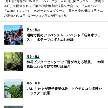
8月1日に青梅のTCNスポーツパーク永山＝永山公園グラウンド（青梅市
本町）で開催される「第78回青梅市納涼花火大会」で、5人組バンド
「wacci（ワッチ）」のボーカル＆ギターで、同市出身の橋口洋平さん
の楽曲とのコラボレーション演出が行われる。
見る・遊ぶ
昭島で夏のアドベンチャーイベント「昭島水フェ
ス」 水テーマにずぶぬれ体験
見る・遊ぶ
御岳ビジターセンターで「肝が冷える話展」 御師
集落伝わる奇妙で怖い話紹介
見る・遊ぶ
JAにしたまが親子農業体験 トウモロコシ収穫や
トラクター試乗