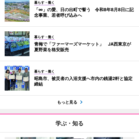
暮らす・働く
「∞」の愛、日の出町で誓う 令和8年8月8日に記
念事業、若者呼び込みへ
暮らす・働く
青梅で「ファーマーズマーケット」 JA西東京が
夏野菜を格安販売
暮らす・働く
昭島市、被災者の入浴支援へ市内の銭湯2軒と協定
締結
もっと見る
学ぶ・知る