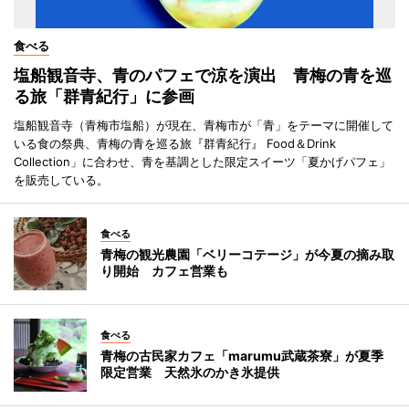
食べる
塩船観音寺、青のパフェで涼を演出 青梅の青を巡
る旅「群青紀行」に参画
塩船観音寺（青梅市塩船）が現在、青梅市が「青」をテーマに開催して
いる食の祭典、青梅の青を巡る旅『群青紀行』 Food＆Drink
Collection」に合わせ、青を基調とした限定スイーツ「夏かげパフェ」
を販売している。
食べる
青梅の観光農園「ベリーコテージ」が今夏の摘み取
り開始 カフェ営業も
食べる
青梅の古民家カフェ「marumu武蔵茶寮」が夏季
限定営業 天然氷のかき氷提供