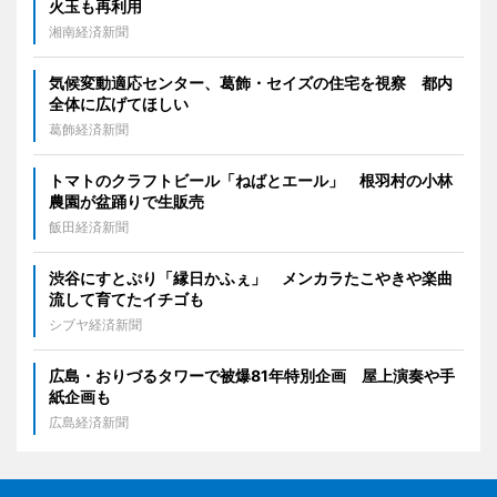
火玉も再利用
湘南経済新聞
気候変動適応センター、葛飾・セイズの住宅を視察 都内
全体に広げてほしい
葛飾経済新聞
トマトのクラフトビール「ねばとエール」 根羽村の小林
農園が盆踊りで生販売
飯田経済新聞
渋谷にすとぷり「縁日かふぇ」 メンカラたこやきや楽曲
流して育てたイチゴも
シブヤ経済新聞
広島・おりづるタワーで被爆81年特別企画 屋上演奏や手
紙企画も
広島経済新聞