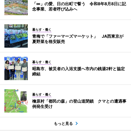
「∞」の愛、日の出町で誓う 令和8年8月8日に記
念事業、若者呼び込みへ
暮らす・働く
青梅で「ファーマーズマーケット」 JA西東京が
夏野菜を格安販売
暮らす・働く
昭島市、被災者の入浴支援へ市内の銭湯2軒と協定
締結
暮らす・働く
檜原村「都民の森」の登山道閉鎖 クマとの遭遇事
例発生受け
もっと見る