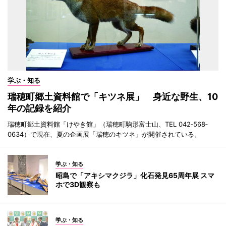
学ぶ・知る
瑞穂町郷土資料館で「キツネ展」 身近な野生、10
年の記録を紹介
瑞穂町郷土資料館「けやき館」（瑞穂町駒形富士山、TEL 042‐568‐
0634）で現在、夏の企画展「瑞穂のキツネ」が開催されている。
学ぶ・知る
昭島で「アキシマクジラ」化石発見65周年展 スマ
ホで3D観察も
学ぶ・知る