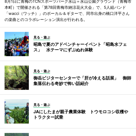
8月1日に青梅のTCNスポーツパーク永山＝永山公園グラウンド（青梅市
本町）で開催される「第78回青梅市納涼花火大会」で、5人組バンド
「wacci（ワッチ）」のボーカル＆ギターで、同市出身の橋口洋平さん
の楽曲とのコラボレーション演出が行われる。
見る・遊ぶ
昭島で夏のアドベンチャーイベント「昭島水フェ
ス」 水テーマにずぶぬれ体験
見る・遊ぶ
御岳ビジターセンターで「肝が冷える話展」 御師
集落伝わる奇妙で怖い話紹介
見る・遊ぶ
JAにしたまが親子農業体験 トウモロコシ収穫や
トラクター試乗