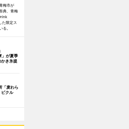
青梅市が
祭典、青梅
ink
とした限定ス
いる。
ェ
茶寮」が夏季
のかき氷提
所「麦わら
くピクル