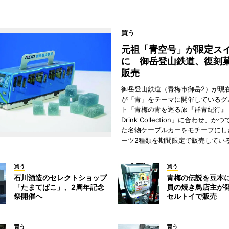
買う
元祖「青空号」が限定ス
に 御岳登山鉄道、復刻
販売
御岳登山鉄道（青梅市御岳2）が現
が「青」をテーマに開催しているグ
ト「青梅の青を巡る旅『群青紀行』 F
Drink Collection」に合わせ、
た名物ケーブルカーをモチーフにし
ーツ2種類を期間限定で販売してい
買う
買う
石川酒造のセレクトショップ
青梅の伝説を豆本
「たまてばこ」、2周年記念
員の焼き鳥店主が
祭開催へ
セルトイで販売
買う
買う