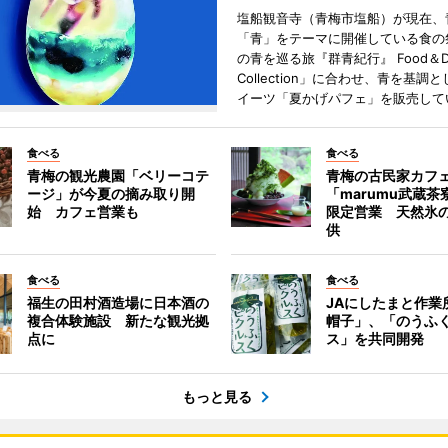
塩船観音寺（青梅市塩船）が現在、
「青」をテーマに開催している食の
の青を巡る旅『群青紀行』 Food＆Dr
Collection」に合わせ、青を基調
イーツ「夏かげパフェ」を販売して
食べる
食べる
青梅の観光農園「ベリーコテ
青梅の古民家カフ
ージ」が今夏の摘み取り開
「marumu武蔵
始 カフェ営業も
限定営業 天然氷
供
食べる
食べる
福生の田村酒造場に日本酒の
JAにしたまと作業
複合体験施設 新たな観光拠
帽子」、「のうふ
点に
ス」を共同開発
もっと見る