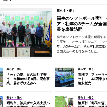
暮らす・働く
福生のソフトボール実年
ア・壮年の3チームが全国
長を表敬訪問
福生市ソフトボール連盟に所属する
生実年」「オール福生シニア」「オ
年」の3チームが、それぞれ東京都
全国大会への切符を手にした。
暮らす・働く
暮らす・働く
「∞」の愛、日の出町で誓
青梅で「ファーマ
う 令和8年8月8日に記念事
ット」 JA西東京
業、若者呼び込みへ
格安販売
暮らす・働く
暮らす・働く
昭島市、被災者の入浴支援へ
檜原村「都民の森