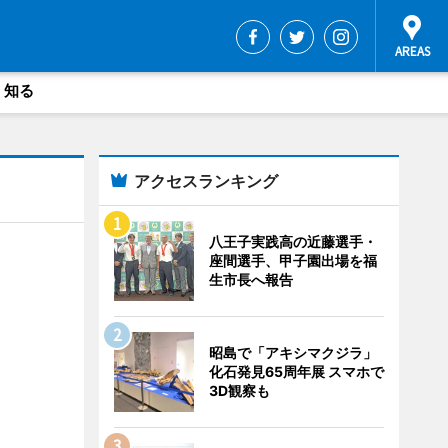
・知る
アクセスランキング
八王子実践高の近藤選手・
座間選手、甲子園出場を福
生市長へ報告
昭島で「アキシマクジラ」
化石発見65周年展 スマホで
3D観察も