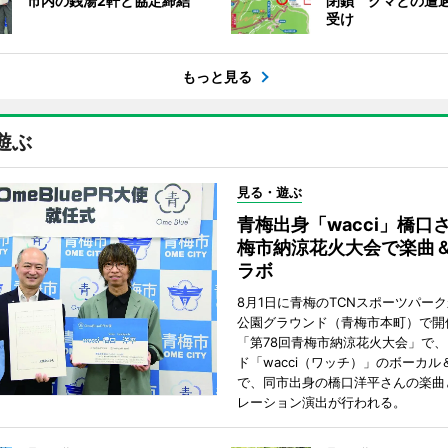
市内の銭湯2軒と協定締結
閉鎖 クマとの遭
受け
もっと見る
遊ぶ
見る・遊ぶ
青梅出身「wacci」橋口
梅市納涼花火大会で楽曲
ラボ
8月1日に青梅のTCNスポーツパー
公園グラウンド（青梅市本町）で開
「第78回青梅市納涼花火大会」で、
ド「wacci（ワッチ）」のボーカル
で、同市出身の橋口洋平さんの楽曲
レーション演出が行われる。