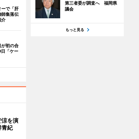
第三者委が調査へ 福岡県
ターで「肝
議会
御師集落伝
紹介
もっと見る
道が初の合
9日「ケー
で涼を演
群青紀