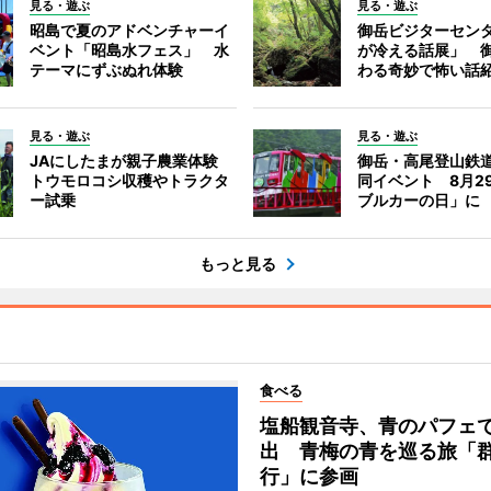
見る・遊ぶ
見る・遊ぶ
昭島で夏のアドベンチャーイ
御岳ビジターセン
ベント「昭島水フェス」 水
が冷える話展」 
テーマにずぶぬれ体験
わる奇妙で怖い話
見る・遊ぶ
見る・遊ぶ
JAにしたまが親子農業体験
御岳・高尾登山鉄
トウモロコシ収穫やトラクタ
同イベント 8月2
ー試乗
ブルカーの日」に
もっと見る
食べる
塩船観音寺、青のパフェ
出 青梅の青を巡る旅「
行」に参画