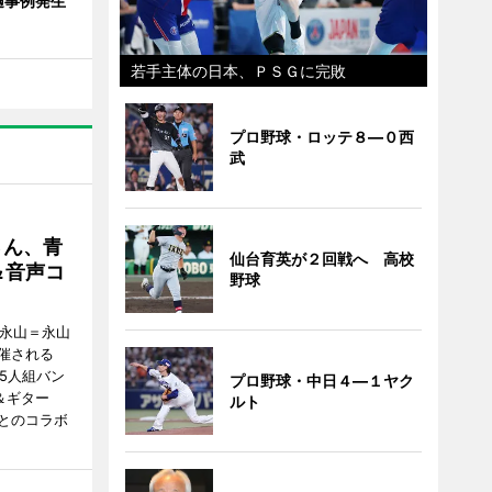
遇事例発生
若手主体の日本、ＰＳＧに完敗
プロ野球・ロッテ８―０西
武
さん、青
仙台育英が２回戦へ 高校
＆音声コ
野球
ク永山＝永山
催される
5人組バン
プロ野球・中日４―１ヤク
＆ギター
ルト
とのコラボ