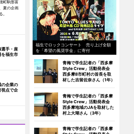
穂町駒形富
現在、夏の企画
る。
福生でロックコンサート 売り上げ全額
藤選手・座
を「希望の風奨学金」に寄付
場を福生市
青梅で学生記者の「西多摩
Style Crew」活動発表会
西多摩8市町村の首長を取
材した吉留佐奈さん（1年）
域の企業の
者視点で企
青梅で学生記者の「西多摩
Style Crew」活動発表会
西多摩地域のJAを取材した
村上大瑚さん（3年）
青梅で学生記者の「西多摩