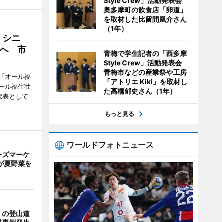
Style Crew」活動発表会
奥多摩町の飲食店「卵道」
を取材した比留間凰介さん
（1年）
・シニ
へ 市
青梅で学生記者の「西多摩
Style Crew」活動発表会
青梅市などの産業祭や工房
「オール福
「アトリエ Kiki」を取材し
ール福生壮
た高橋郁史さん（1年）
代表として
もっと見る
ワールドフォトニュース
ーズマーケ
が夏野菜を
」の登山道