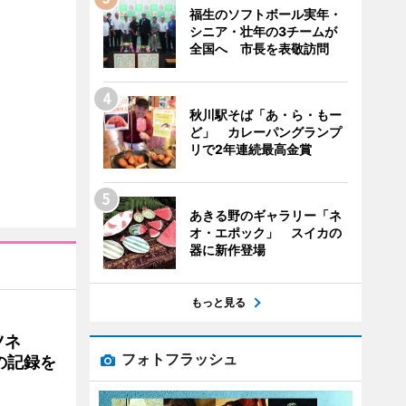
福生のソフトボール実年・
シニア・壮年の3チームが
全国へ 市長を表敬訪問
秋川駅そば「あ・ら・もー
ど」 カレーパングランプ
リで2年連続最高金賞
あきる野のギャラリー「ネ
オ・エポック」 スイカの
器に新作登場
もっと見る
ツネ
フォトフラッシュ
の記録を