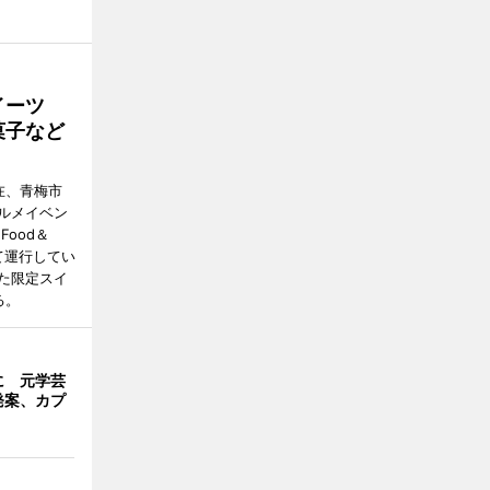
イーツ
菓子など
在、青梅市
ルメイベン
ood＆
かつて運行してい
た限定スイ
る。
に 元学芸
発案、カプ