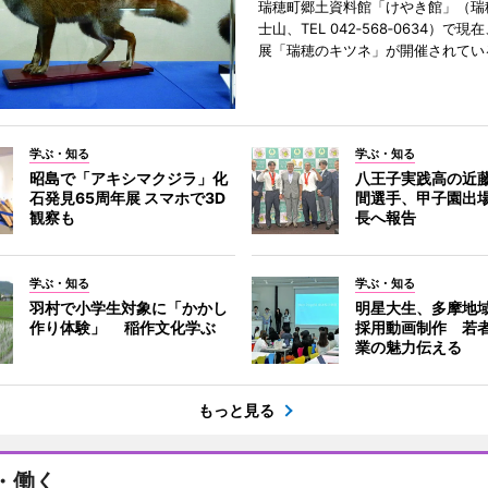
瑞穂町郷土資料館「けやき館」（瑞
士山、TEL 042‐568‐0634）で
展「瑞穂のキツネ」が開催されてい
学ぶ・知る
学ぶ・知る
昭島で「アキシマクジラ」化
八王子実践高の近
石発見65周年展 スマホで3D
間選手、甲子園出
観察も
長へ報告
学ぶ・知る
学ぶ・知る
羽村で小学生対象に「かかし
明星大生、多摩地
作り体験」 稲作文化学ぶ
採用動画制作 若
業の魅力伝える
もっと見る
・働く