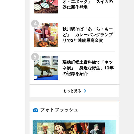
オ・エポック」 スイカの
器に新作登場
秋川駅そば「あ・ら・もー
ど」 カレーパングランプ
リで2年連続最高金賞
瑞穂町郷土資料館で「キツ
ネ展」 身近な野生、10年
の記録を紹介
もっと見る
フォトフラッシュ