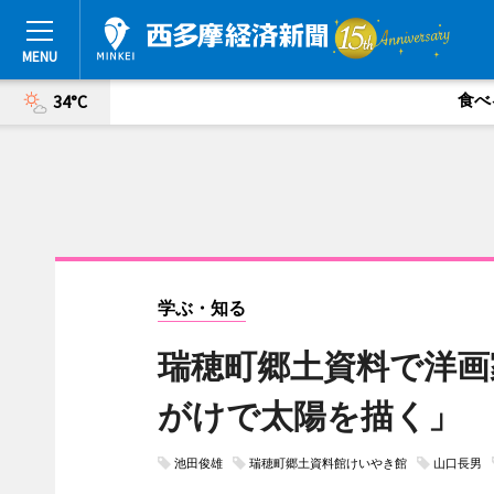
食べ
34°C
学ぶ・知る
瑞穂町郷土資料で洋画
がけで太陽を描く」
池田俊雄
瑞穂町郷土資料館けいやき館
山口長男