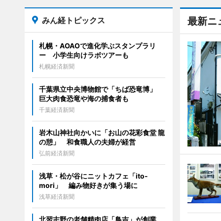
みん経トピックス
最新ニ
札幌・AOAOで進化学ぶスタンプラリ
ー 小学生向けラボツアーも
札幌経済新聞
千葉県立中央博物館で「ちば恐竜博」
巨大肉食恐竜や海の捕食者も
千葉経済新聞
岩木山神社向かいに「お山の花彩食堂 龍
の憩」 和食職人の夫婦が経営
弘前経済新聞
浅草・松が谷にニットカフェ「ito-
mori」 編み物好きが集う場に
浅草経済新聞
北習志野の老舗精肉店「鳥吉」が創業