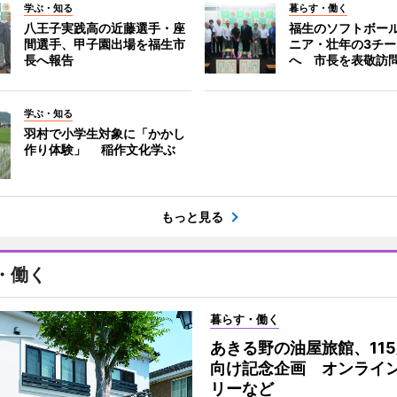
学ぶ・知る
暮らす・働く
八王子実践高の近藤選手・座
福生のソフトボー
間選手、甲子園出場を福生市
ニア・壮年の3チ
長へ報告
へ 市長を表敬訪
学ぶ・知る
羽村で小学生対象に「かかし
作り体験」 稲作文化学ぶ
もっと見る
・働く
暮らす・働く
あきる野の油屋旅館、11
向け記念企画 オンライ
リーなど