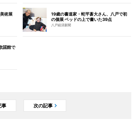
美術展
19歳の書道家・蛇平蒼大さん、八戸で初
の個展 ベッドの上で書いた39点
八戸経済新聞
歌謡館で
記事
次の記事