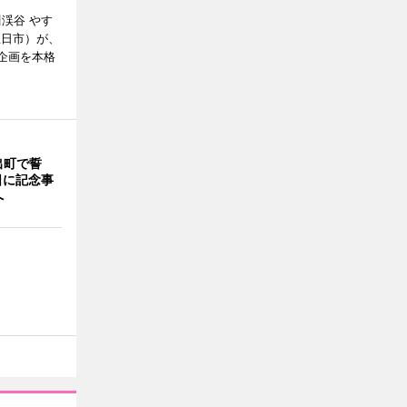
川渓谷 やす
五日市）が、
念企画を本格
出町で誓
日に記念事
へ