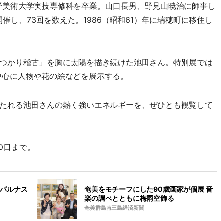
蔵野美術大学実技専修科を卒業。山口長男、野見山暁治に師事し
開催し、73回を数えた。1986（昭和61）年に瑞穂町に移住し
つかり稽古」を胸に太陽を描き続けた池田さん。特別展では
中心に人物や花の絵などを展示する。
たれる池田さんの熱く強いエネルギーを、ぜひとも観覧して
0日まで。
パルナス
奄美をモチーフにした90歳画家が個展 音
楽の調べとともに梅雨空飾る
奄美群島南三島経済新聞