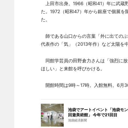
上田市出身。1966（昭和41）年に武
た。1972（昭和47）年から銀座で個展を
た。
師である山口からの言葉「外に出てのぶ
代表作の「気」（2013年作）など太陽を
同館学芸員の田野倉力さんは「強烈に放
ほしい」と来館を呼びかける。
開館時間は9時～17時。入館無料。6月3
池袋でアートイベント「池袋モン
回遊美術館」 今年で21回目
池袋経済新聞