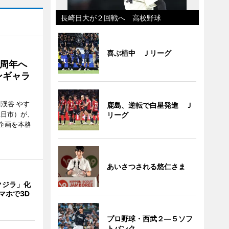
長崎日大が２回戦へ 高校野球
喜ぶ植中 Ｊリーグ
5周年へ
ンギャラ
川渓谷 やす
鹿島、逆転で白星発進 Ｊ
五日市）が、
リーグ
念企画を本格
あいさつされる悠仁さま
クジラ」化
マホで3D
プロ野球・西武２―５ソフ
トバンク