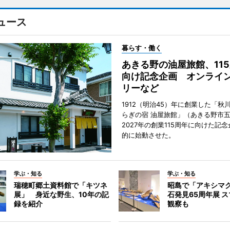
ュース
暮らす・働く
あきる野の油屋旅館、11
向け記念企画 オンライ
リーなど
1912（明治45）年に創業した「秋
らぎの宿 油屋旅館」（あきる野市
2027年の創業115周年に向けた記
的に始動させた。
学ぶ・知る
学ぶ・知る
瑞穂町郷土資料館で「キツネ
昭島で「アキシマ
展」 身近な野生、10年の記
石発見65周年展 ス
録を紹介
観察も