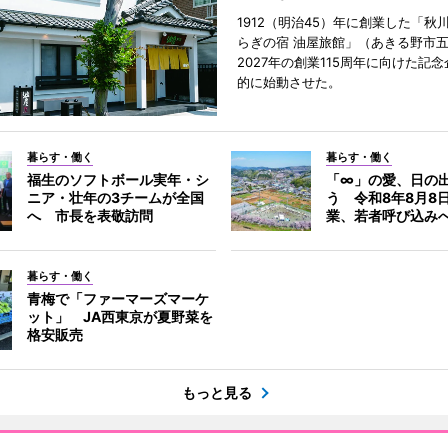
1912（明治45）年に創業した「秋
らぎの宿 油屋旅館」（あきる野市
2027年の創業115周年に向けた記
的に始動させた。
暮らす・働く
暮らす・働く
福生のソフトボール実年・シ
「∞」の愛、日の
ニア・壮年の3チームが全国
う 令和8年8月8
へ 市長を表敬訪問
業、若者呼び込み
暮らす・働く
青梅で「ファーマーズマーケ
ット」 JA西東京が夏野菜を
格安販売
もっと見る