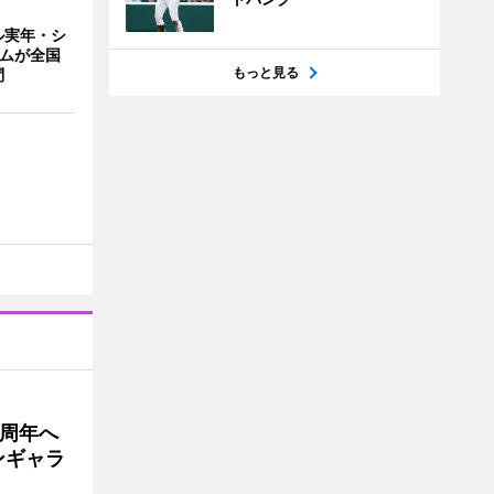
ル実年・シ
ームが全国
もっと見る
問
5周年へ
ンギャラ