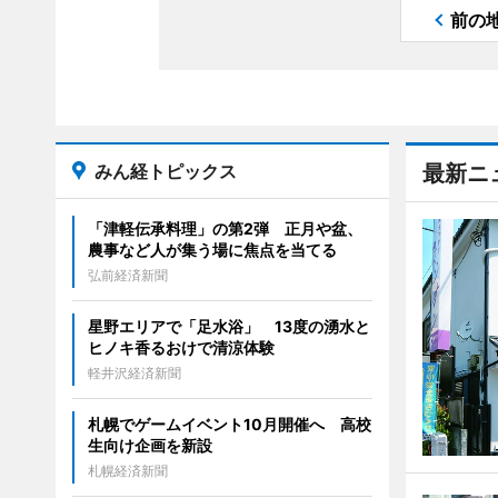
前の
みん経トピックス
最新ニ
「津軽伝承料理」の第2弾 正月や盆、
農事など人が集う場に焦点を当てる
弘前経済新聞
星野エリアで「足水浴」 13度の湧水と
ヒノキ香るおけで清涼体験
軽井沢経済新聞
札幌でゲームイベント10月開催へ 高校
生向け企画を新設
札幌経済新聞