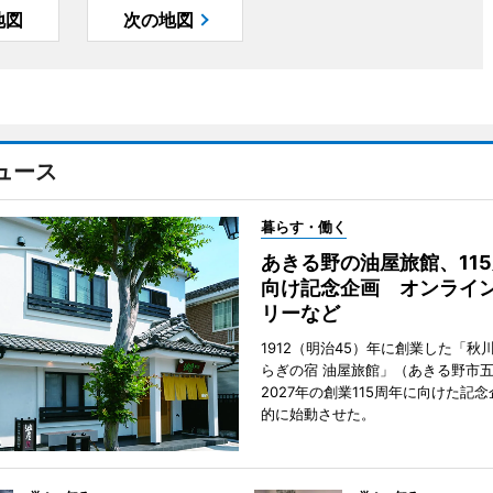
地図
次の地図
ュース
暮らす・働く
あきる野の油屋旅館、11
向け記念企画 オンライ
リーなど
1912（明治45）年に創業した「秋
らぎの宿 油屋旅館」（あきる野市
2027年の創業115周年に向けた記
的に始動させた。