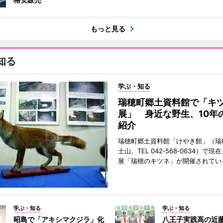
もっと見る
知る
学ぶ・知る
瑞穂町郷土資料館で「キ
展」 身近な野生、10年
紹介
瑞穂町郷土資料館「けやき館」（瑞
士山、TEL 042‐568‐0634）で
展「瑞穂のキツネ」が開催されてい
学ぶ・知る
学ぶ・知る
昭島で「アキシマクジラ」化
八王子実践高の近