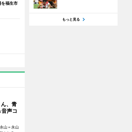
場を福生市
もっと見る
さん、青
＆音声コ
ク永山＝永山