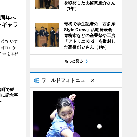
を取材した比留間凰介さん
（1年）
5周年へ
青梅で学生記者の「西多摩
ンギャラ
Style Crew」活動発表会
青梅市などの産業祭や工房
「アトリエ Kiki」を取材し
川渓谷 やす
た高橋郁史さん（1年）
五日市）が、
念企画を本格
もっと見る
ワールドフォトニュース
出町で誓
日に記念事
へ