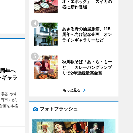
オ・エポック」 スイカの
器に新作登場
あきる野の油屋旅館、115
周年へ向け記念企画 オン
ラインギャラリーなど
秋川駅そば「あ・ら・もー
ど」 カレーパングランプ
5周年へ
リで2年連続最高金賞
ンギャラ
もっと見る
川渓谷 やす
五日市）が、
念企画を本格
フォトフラッシュ