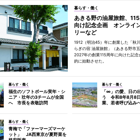
暮らす・働く
あきる野の油屋旅館、11
向け記念企画 オンライ
リーなど
1912（明治45）年に創業した「秋
らぎの宿 油屋旅館」（あきる野市
2027年の創業115周年に向けた記
的に始動させた。
暮らす・働く
暮らす・働く
福生のソフトボール実年・シ
「∞」の愛、日の
ニア・壮年の3チームが全国
う 令和8年8月8
へ 市長を表敬訪問
業、若者呼び込み
暮らす・働く
青梅で「ファーマーズマーケ
ット」 JA西東京が夏野菜を
格安販売