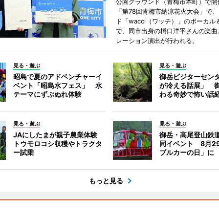
公園グラウンド（青梅市本町）で開
「第78回青梅市納涼花火大会」で、
ド「wacci（ワッチ）」のボーカル
で、同市出身の橋口洋平さんの楽曲
レーション演出が行われる。
見る・遊ぶ
見る・遊ぶ
昭島で夏のアドベンチャーイ
御岳ビジターセン
ベント「昭島水フェス」 水
が冷える話展」 
テーマにずぶぬれ体験
わる奇妙で怖い話
見る・遊ぶ
見る・遊ぶ
JAにしたまが親子農業体験
御岳・高尾登山鉄
トウモロコシ収穫やトラクタ
同イベント 8月2
ー試乗
ブルカーの日」に
もっと見る