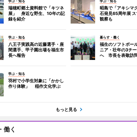
学ぶ・知る
学ぶ・知る
瑞穂町郷土資料館で「キツネ
昭島で「アキシマ
展」 身近な野生、10年の記
石発見65周年展 ス
録を紹介
観察も
学ぶ・知る
暮らす・働く
八王子実践高の近藤選手・座
福生のソフトボー
間選手、甲子園出場を福生市
ニア・壮年の3チ
長へ報告
へ 市長を表敬訪
学ぶ・知る
羽村で小学生対象に「かかし
作り体験」 稲作文化学ぶ
もっと見る
・働く