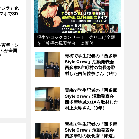
クジラ」化
マホで3D
福生でロックコンサート 売り上げ全額
を「希望の風奨学金」に寄付
ル実年・シ
ームが全国
青梅で学生記者の「西多摩
問
Style Crew」活動発表会
西多摩8市町村の首長を取
材した吉留佐奈さん（1年）
青梅で学生記者の「西多摩
Style Crew」活動発表会
西多摩地域のJAを取材した
村上大瑚さん（3年）
青梅で学生記者の「西多摩
Style Crew」活動発表会
奥多摩町の飲食店「卵道」