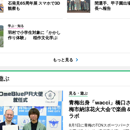
石発見65周年展 スマホで3D
間選手、甲子園出
観察も
長へ報告
学ぶ・知る
羽村で小学生対象に「かかし
作り体験」 稲作文化学ぶ
もっと見る
遊ぶ
見る・遊ぶ
青梅出身「wacci」橋口
梅市納涼花火大会で楽曲
ラボ
8月1日に青梅のTCNスポーツパー