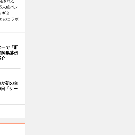
催される
5人組バン
＆ギター
とのコラボ
ターで「肝
御師集落伝
紹介
道が初の合
9日「ケー