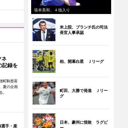
張本美和、４強入り
米上院、ブランチ氏の司法
長官人事承認
ツネ
柏、開幕白星 Ｊリーグ
の記録を
穂町駒形富
現在、夏の企画
町田、大勝で発進 Ｊリー
る。
グ
日本、豪州に惜敗 ラグビ
藤選手・座
ー