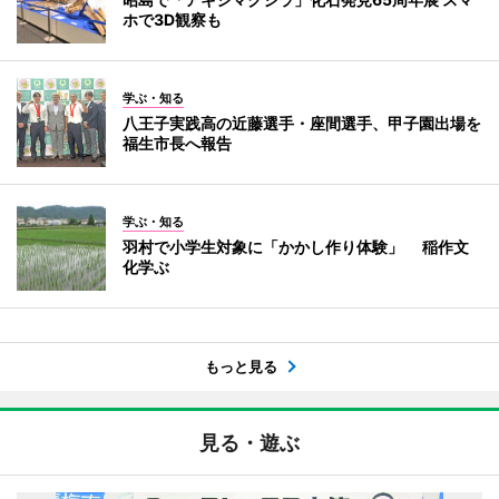
ホで3D観察も
学ぶ・知る
八王子実践高の近藤選手・座間選手、甲子園出場を
福生市長へ報告
学ぶ・知る
羽村で小学生対象に「かかし作り体験」 稲作文
化学ぶ
もっと見る
見る・遊ぶ