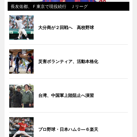
長友佑都、Ｆ東京で現役続行 Ｊリーグ
大分商が２回戦へ 高校野球
災害ボランティア、活動本格化
台湾、中国軍上陸阻止へ演習
プロ野球・日本ハム０―６楽天