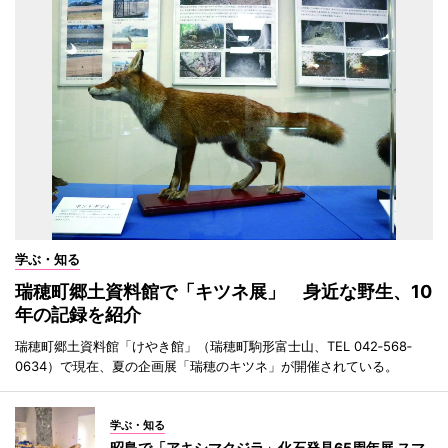
学ぶ・知る
瑞穂町郷土資料館で「キツネ展」 身近な野生、10
年の記録を紹介
瑞穂町郷土資料館「けやき館」（瑞穂町駒形富士山、TEL 042‐568‐
0634）で現在、夏の企画展「瑞穂のキツネ」が開催されている。
学ぶ・知る
昭島で「アキシマクジラ」化石発見65周年展 スマ