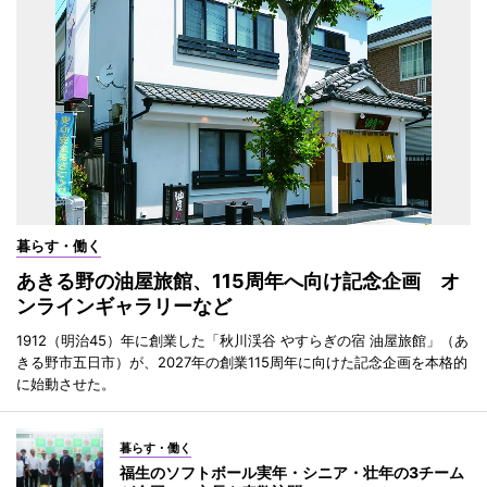
暮らす・働く
あきる野の油屋旅館、115周年へ向け記念企画 オ
ンラインギャラリーなど
1912（明治45）年に創業した「秋川渓谷 やすらぎの宿 油屋旅館」（あ
きる野市五日市）が、2027年の創業115周年に向けた記念企画を本格的
に始動させた。
暮らす・働く
福生のソフトボール実年・シニア・壮年の3チーム