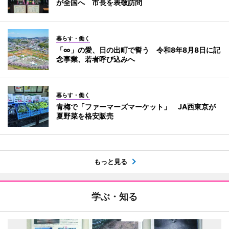
が全国へ 市長を表敬訪問
暮らす・働く
「∞」の愛、日の出町で誓う 令和8年8月8日に記
念事業、若者呼び込みへ
暮らす・働く
青梅で「ファーマーズマーケット」 JA西東京が
夏野菜を格安販売
もっと見る
学ぶ・知る