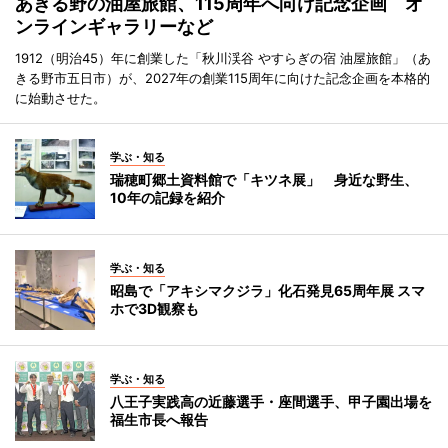
あきる野の油屋旅館、115周年へ向け記念企画 オ
ンラインギャラリーなど
1912（明治45）年に創業した「秋川渓谷 やすらぎの宿 油屋旅館」（あ
きる野市五日市）が、2027年の創業115周年に向けた記念企画を本格的
に始動させた。
学ぶ・知る
瑞穂町郷土資料館で「キツネ展」 身近な野生、
10年の記録を紹介
学ぶ・知る
昭島で「アキシマクジラ」化石発見65周年展 スマ
ホで3D観察も
学ぶ・知る
八王子実践高の近藤選手・座間選手、甲子園出場を
福生市長へ報告