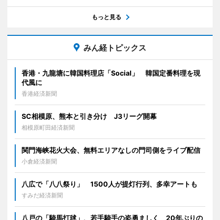
もっと見る
みん経トピックス
香港・九龍塘に韓国料理店「Social」 韓国定番料理を現
代風に
香港経済新聞
SC相模原、熊本と引き分け J3リーグ開幕
相模原町田経済新聞
関門海峡花火大会、無料エリアなしの門司側をライブ配信
小倉経済新聞
八広で「八八祭り」 1500人が提灯行列、多幸アートも
すみだ経済新聞
八戸の「騎馬打毬」、若手騎手の姿勇ましく 20年ぶりの