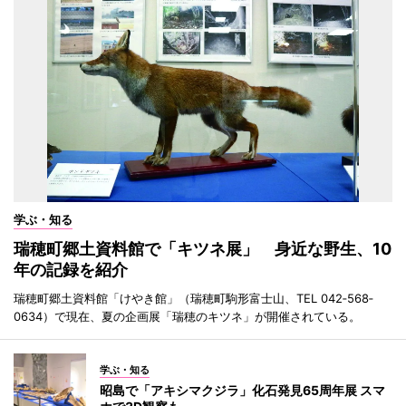
学ぶ・知る
瑞穂町郷土資料館で「キツネ展」 身近な野生、10
年の記録を紹介
瑞穂町郷土資料館「けやき館」（瑞穂町駒形富士山、TEL 042‐568‐
0634）で現在、夏の企画展「瑞穂のキツネ」が開催されている。
学ぶ・知る
昭島で「アキシマクジラ」化石発見65周年展 スマ