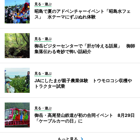
見る・遊ぶ
昭島で夏のアドベンチャーイベント「昭島水フェ
ス」 水テーマにずぶぬれ体験
見る・遊ぶ
御岳ビジターセンターで「肝が冷える話展」 御師
集落伝わる奇妙で怖い話紹介
見る・遊ぶ
JAにしたまが親子農業体験 トウモロコシ収穫や
トラクター試乗
見る・遊ぶ
御岳・高尾登山鉄道が初の合同イベント 8月29日
「ケーブルカーの日」に
もっと見る