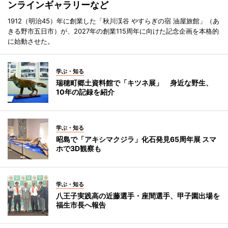
ンラインギャラリーなど
1912（明治45）年に創業した「秋川渓谷 やすらぎの宿 油屋旅館」（あ
きる野市五日市）が、2027年の創業115周年に向けた記念企画を本格的
に始動させた。
学ぶ・知る
瑞穂町郷土資料館で「キツネ展」 身近な野生、
10年の記録を紹介
学ぶ・知る
昭島で「アキシマクジラ」化石発見65周年展 スマ
ホで3D観察も
学ぶ・知る
八王子実践高の近藤選手・座間選手、甲子園出場を
福生市長へ報告