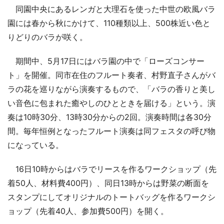
同園中央にあるレンガと大理石を使った中世の欧風バラ
園には春から秋にかけて、110種類以上、500株近い色と
りどりのバラが咲く。
期間中、5月17日にはバラ園の中で「ローズコンサー
ト」を開催。同市在住のフルート奏者、村野直子さんがバ
ラの花を巡りながら演奏するもので、「バラの香りと美し
い音色に包まれた癒やしのひとときを届ける」という。演
奏は10時30分、13時30分からの2回。演奏時間は各30分
間。毎年恒例となったフルート演奏は同フェスタの呼び物
になっている。
16日10時からはバラでリースを作るワークショップ（先
着50人、材料費400円）、同日13時からは野菜の断面を
スタンプにしてオリジナルのトートバッグを作るワークシ
ョップ（先着40人、参加費500円）を開く。