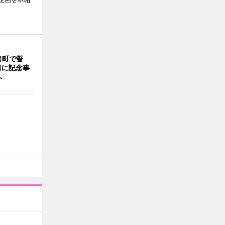
出町で誓
日に記念事
へ