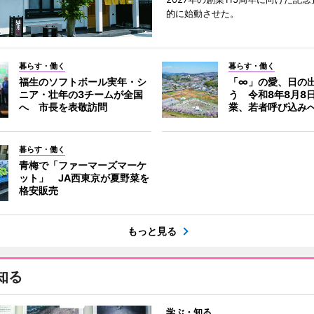
的に始動させた。
暮らす・働く
暮らす・働く
福生のソフトボール実年・シ
「∞」の愛、日の
ニア・壮年の3チームが全国
う 令和8年8月8
へ 市長を表敬訪問
業、若者呼び込み
暮らす・働く
青梅で「ファーマーズマーケ
ット」 JA西東京が夏野菜を
格安販売
もっと見る
知る
学ぶ・知る