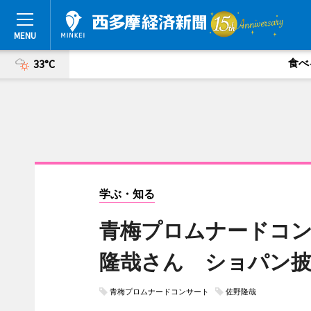
食べ
33°C
学ぶ・知る
青梅プロムナードコ
隆哉さん ショパン披
青梅プロムナードコンサート
佐野隆哉