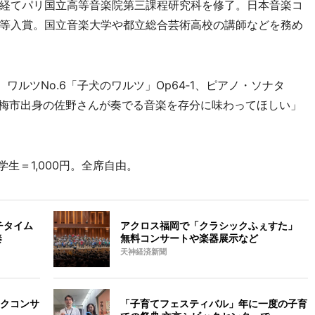
経てパリ国立高等音楽院第三課程研究科を修了。日本音楽コ
等入賞。国立音楽大学や都立総合芸術高校の講師などを務め
5、ワルツNo.6「子犬のワルツ」Op64‐1、ピアノ・ソナタ
「青梅市出身の佐野さんが奏でる音楽を存分に味わってほしい」
学生＝1,000円。全席自由。
チタイム
アクロス福岡で「クラシックふぇすた」
奏
無料コンサートや楽器展示など
天神経済新聞
クコンサ
「子育てフェスティバル」年に一度の子育