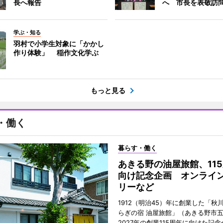
長へ報告
へ 市長を表敬訪
学ぶ・知る
羽村で小学生対象に「かかし
作り体験」 稲作文化学ぶ
もっと見る
・働く
暮らす・働く
あきる野の油屋旅館、11
向け記念企画 オンライ
リーなど
1912（明治45）年に創業した「秋
らぎの宿 油屋旅館」（あきる野市
2027年の創業115周年に向けた記