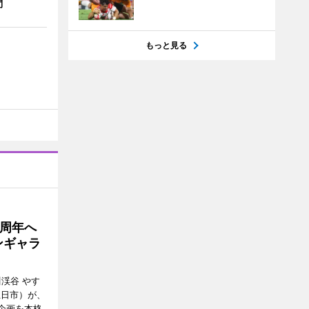
問
もっと見る
5周年へ
ンギャラ
川渓谷 やす
五日市）が、
念企画を本格