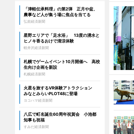
「津軽伝承料理」の第2弾 正月や盆、
農事など人が集う場に焦点を当てる
弘前経済新聞
星野エリアで「足水浴」 13度の湧水と
ヒノキ香るおけで清涼体験
軽井沢経済新聞
札幌でゲームイベント10月開催へ 高校
生向け企画を新設
札幌経済新聞
火星を旅するVR体験アトラクション
みなとみらいPLOT48に登場
ヨコハマ経済新聞
八広で町名誕生60周年祝賀会 小池都
知事も祝福
すみだ経済新聞