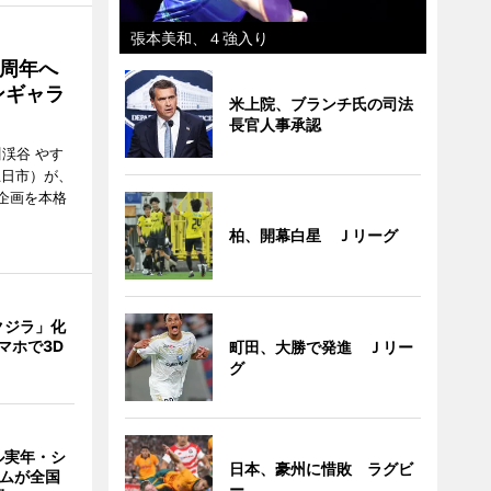
張本美和、４強入り
5周年へ
ンギャラ
米上院、ブランチ氏の司法
長官人事承認
川渓谷 やす
五日市）が、
念企画を本格
柏、開幕白星 Ｊリーグ
クジラ」化
マホで3D
町田、大勝で発進 Ｊリー
グ
ル実年・シ
日本、豪州に惜敗 ラグビ
ームが全国
ー