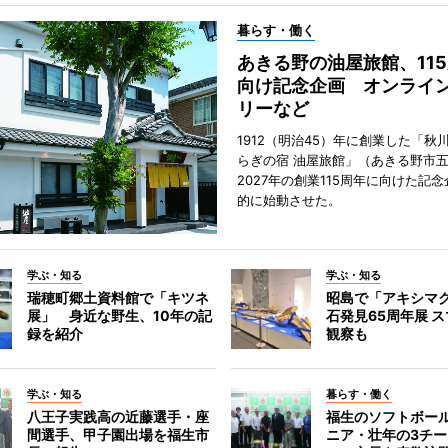
暮らす・働く
あきる野の油屋旅館、11
向け記念企画 オンライ
リーなど
1912（明治45）年に創業した「秋
らぎの宿 油屋旅館」（あきる野市
2027年の創業115周年に向けた記
的に始動させた。
学ぶ・知る
学ぶ・知る
瑞穂町郷土資料館で「キツネ
昭島で「アキシマ
展」 身近な野生、10年の記
石発見65周年展 ス
録を紹介
観察も
学ぶ・知る
暮らす・働く
八王子実践高の近藤選手・座
福生のソフトボー
間選手、甲子園出場を福生市
ニア・壮年の3チ