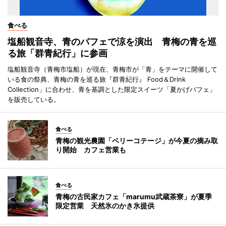
食べる
塩船観音寺、青のパフェで涼を演出 青梅の青を巡
る旅「群青紀行」に参画
塩船観音寺（青梅市塩船）が現在、青梅市が「青」をテーマに開催して
いる食の祭典、青梅の青を巡る旅『群青紀行』 Food＆Drink
Collection」に合わせ、青を基調とした限定スイーツ「夏かげパフェ」
を販売している。
食べる
青梅の観光農園「ベリーコテージ」が今夏の摘み取
り開始 カフェ営業も
食べる
青梅の古民家カフェ「marumu武蔵茶寮」が夏季
限定営業 天然氷のかき氷提供