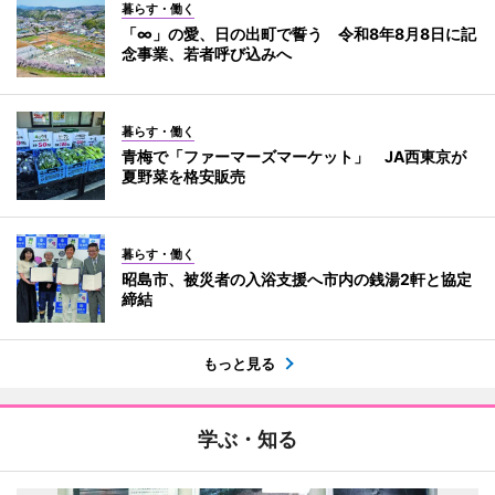
暮らす・働く
「∞」の愛、日の出町で誓う 令和8年8月8日に記
念事業、若者呼び込みへ
暮らす・働く
青梅で「ファーマーズマーケット」 JA西東京が
夏野菜を格安販売
暮らす・働く
昭島市、被災者の入浴支援へ市内の銭湯2軒と協定
締結
もっと見る
学ぶ・知る