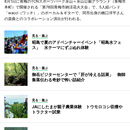
8月1日に青梅のTCNスポーツパーク永山＝永山公園グラウンド（青梅市
本町）で開催される「第78回青梅市納涼花火大会」で、5人組バンド
「wacci（ワッチ）」のボーカル＆ギターで、同市出身の橋口洋平さん
の楽曲とのコラボレーション演出が行われる。
見る・遊ぶ
昭島で夏のアドベンチャーイベント「昭島水フェ
ス」 水テーマにずぶぬれ体験
見る・遊ぶ
御岳ビジターセンターで「肝が冷える話展」 御師
集落伝わる奇妙で怖い話紹介
見る・遊ぶ
JAにしたまが親子農業体験 トウモロコシ収穫や
トラクター試乗