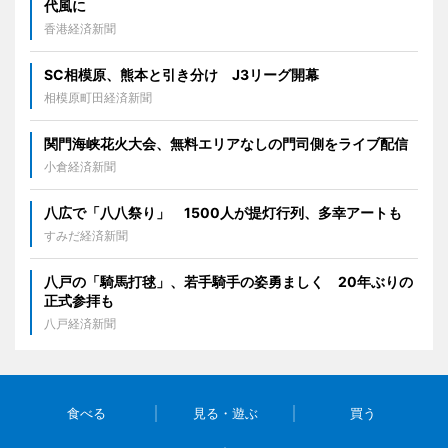
代風に
香港経済新聞
SC相模原、熊本と引き分け J3リーグ開幕
相模原町田経済新聞
関門海峡花火大会、無料エリアなしの門司側をライブ配信
小倉経済新聞
八広で「八八祭り」 1500人が提灯行列、多幸アートも
すみだ経済新聞
八戸の「騎馬打毬」、若手騎手の姿勇ましく 20年ぶりの
正式参拝も
八戸経済新聞
食べる
見る・遊ぶ
買う