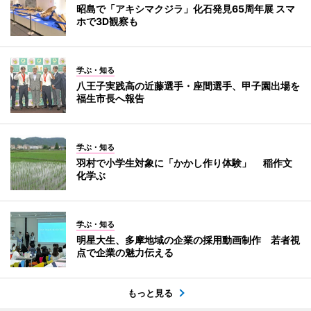
昭島で「アキシマクジラ」化石発見65周年展 スマ
ホで3D観察も
学ぶ・知る
八王子実践高の近藤選手・座間選手、甲子園出場を
福生市長へ報告
学ぶ・知る
羽村で小学生対象に「かかし作り体験」 稲作文
化学ぶ
学ぶ・知る
明星大生、多摩地域の企業の採用動画制作 若者視
点で企業の魅力伝える
もっと見る