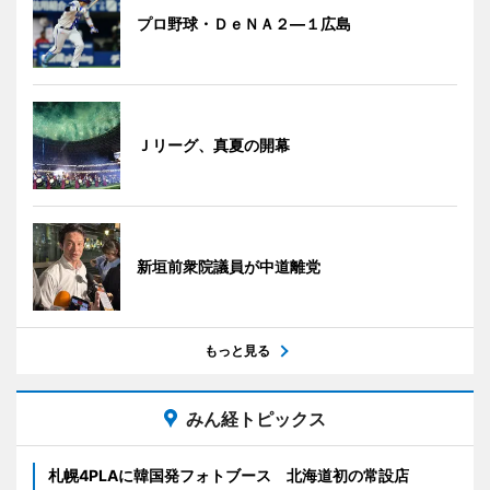
プロ野球・ＤｅＮＡ２―１広島
Ｊリーグ、真夏の開幕
新垣前衆院議員が中道離党
もっと見る
みん経トピックス
札幌4PLAに韓国発フォトブース 北海道初の常設店