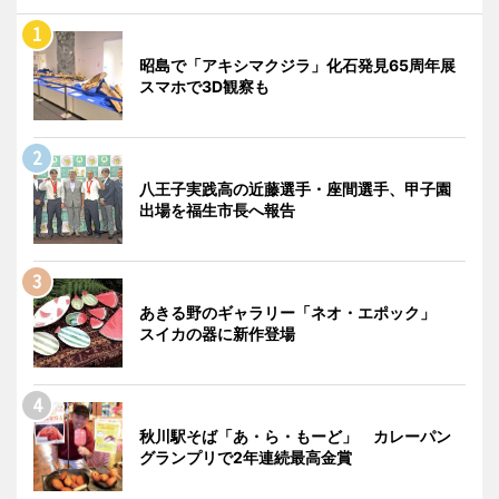
昭島で「アキシマクジラ」化石発見65周年展
スマホで3D観察も
八王子実践高の近藤選手・座間選手、甲子園
出場を福生市長へ報告
あきる野のギャラリー「ネオ・エポック」
スイカの器に新作登場
秋川駅そば「あ・ら・もーど」 カレーパン
グランプリで2年連続最高金賞