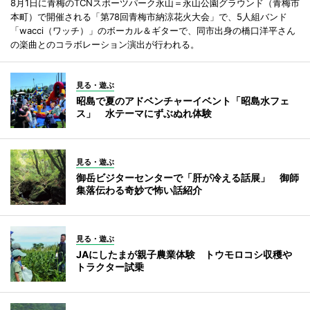
8月1日に青梅のTCNスポーツパーク永山＝永山公園グラウンド（青梅市
本町）で開催される「第78回青梅市納涼花火大会」で、5人組バンド
「wacci（ワッチ）」のボーカル＆ギターで、同市出身の橋口洋平さん
の楽曲とのコラボレーション演出が行われる。
見る・遊ぶ
昭島で夏のアドベンチャーイベント「昭島水フェ
ス」 水テーマにずぶぬれ体験
見る・遊ぶ
御岳ビジターセンターで「肝が冷える話展」 御師
集落伝わる奇妙で怖い話紹介
見る・遊ぶ
JAにしたまが親子農業体験 トウモロコシ収穫や
トラクター試乗