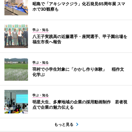
昭島で「アキシマクジラ」化石発見65周年展 スマ
ホで3D観察も
学ぶ・知る
八王子実践高の近藤選手・座間選手、甲子園出場を
福生市長へ報告
学ぶ・知る
羽村で小学生対象に「かかし作り体験」 稲作文
化学ぶ
学ぶ・知る
明星大生、多摩地域の企業の採用動画制作 若者視
点で企業の魅力伝える
もっと見る