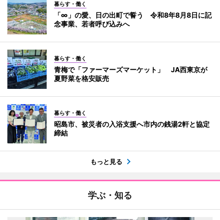
暮らす・働く
「∞」の愛、日の出町で誓う 令和8年8月8日に記
念事業、若者呼び込みへ
暮らす・働く
青梅で「ファーマーズマーケット」 JA西東京が
夏野菜を格安販売
暮らす・働く
昭島市、被災者の入浴支援へ市内の銭湯2軒と協定
締結
もっと見る
学ぶ・知る