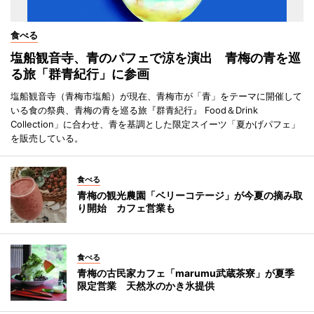
食べる
塩船観音寺、青のパフェで涼を演出 青梅の青を巡
る旅「群青紀行」に参画
塩船観音寺（青梅市塩船）が現在、青梅市が「青」をテーマに開催して
いる食の祭典、青梅の青を巡る旅『群青紀行』 Food＆Drink
Collection」に合わせ、青を基調とした限定スイーツ「夏かげパフェ」
を販売している。
食べる
青梅の観光農園「ベリーコテージ」が今夏の摘み取
り開始 カフェ営業も
食べる
青梅の古民家カフェ「marumu武蔵茶寮」が夏季
限定営業 天然氷のかき氷提供