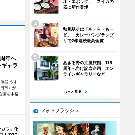
オ・エポック」 スイカの
器に新作登場
秋川駅そば「あ・ら・もー
ど」 カレーパングランプ
リで2年連続最高金賞
5周年へ
あきる野の油屋旅館、115
ンギャラ
周年へ向け記念企画 オン
ラインギャラリーなど
川渓谷 やす
五日市）が、
もっと見る
念企画を本格
フォトフラッシュ
クジラ」化
マホで3D