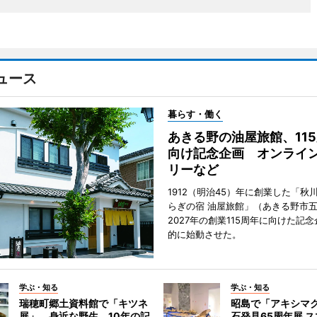
ュース
暮らす・働く
あきる野の油屋旅館、11
向け記念企画 オンライ
リーなど
1912（明治45）年に創業した「秋
らぎの宿 油屋旅館」（あきる野市
2027年の創業115周年に向けた記
的に始動させた。
学ぶ・知る
学ぶ・知る
瑞穂町郷土資料館で「キツネ
昭島で「アキシマ
展」 身近な野生、10年の記
石発見65周年展 ス