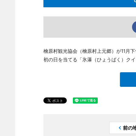
檜原村観光協会（檜原村上元郷）が11月
初の日を当てる「氷瀑（ひょうばく）クイ
前の