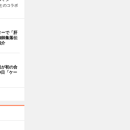
とのコラボ
ターで「肝
御師集落伝
紹介
道が初の合
9日「ケー