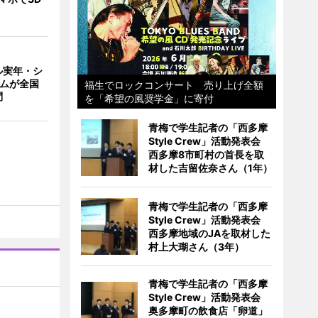
ル実年・シ
ームが全国
福生でロックコンサート 売り上げ全額
問
を「希望の風奨学金」に寄付
青梅で学生記者の「西多摩
Style Crew」活動発表会
西多摩8市町村の首長を取
材した吉留佐奈さん（1年）
青梅で学生記者の「西多摩
Style Crew」活動発表会
西多摩地域のJAを取材した
村上大瑚さん（3年）
青梅で学生記者の「西多摩
Style Crew」活動発表会
奥多摩町の飲食店「卵道」