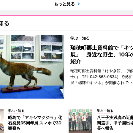
もっと見る
知る
学ぶ・知る
瑞穂町郷土資料館で「キ
展」 身近な野生、10年
紹介
瑞穂町郷土資料館「けやき館」（瑞
士山、TEL 042‐568‐0634）で
展「瑞穂のキツネ」が開催されてい
学ぶ・知る
学ぶ・知る
昭島で「アキシマクジラ」化
八王子実践高の近
石発見65周年展 スマホで3D
間選手、甲子園出
観察も
長へ報告