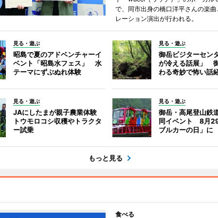
で、同市出身の橋口洋平さんの楽曲
レーション演出が行われる。
見る・遊ぶ
見る・遊ぶ
昭島で夏のアドベンチャーイ
御岳ビジターセン
ベント「昭島水フェス」 水
が冷える話展」 
テーマにずぶぬれ体験
わる奇妙で怖い話
見る・遊ぶ
見る・遊ぶ
JAにしたまが親子農業体験
御岳・高尾登山鉄
トウモロコシ収穫やトラクタ
同イベント 8月2
ー試乗
ブルカーの日」に
もっと見る
食べる