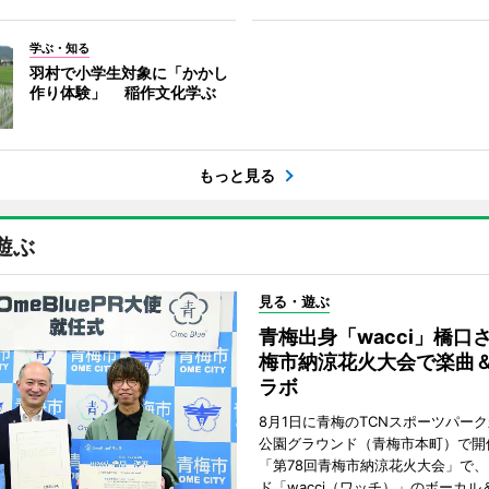
学ぶ・知る
羽村で小学生対象に「かかし
作り体験」 稲作文化学ぶ
もっと見る
遊ぶ
見る・遊ぶ
青梅出身「wacci」橋口
梅市納涼花火大会で楽曲
ラボ
8月1日に青梅のTCNスポーツパー
公園グラウンド（青梅市本町）で開
「第78回青梅市納涼花火大会」で、
ド「wacci（ワッチ）」のボーカル