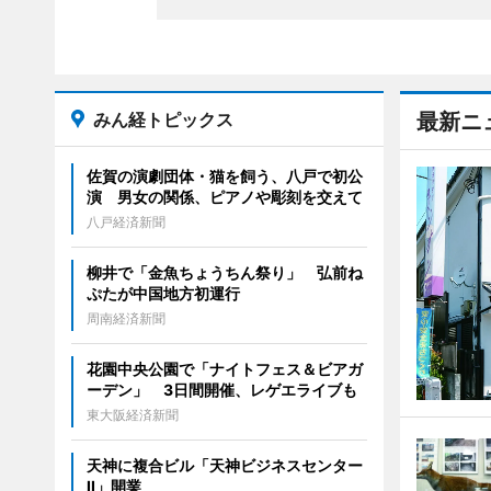
みん経トピックス
最新ニ
佐賀の演劇団体・猫を飼う、八戸で初公
演 男女の関係、ピアノや彫刻を交えて
八戸経済新聞
柳井で「金魚ちょうちん祭り」 弘前ね
ぷたが中国地方初運行
周南経済新聞
花園中央公園で「ナイトフェス＆ビアガ
ーデン」 3日間開催、レゲエライブも
東大阪経済新聞
天神に複合ビル「天神ビジネスセンター
II」開業