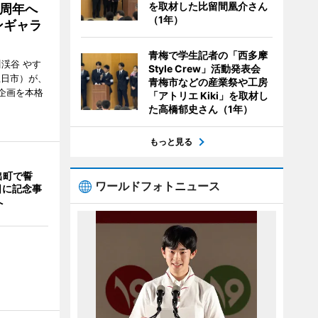
を取材した比留間凰介さん
5周年へ
（1年）
ンギャラ
青梅で学生記者の「西多摩
川渓谷 やす
Style Crew」活動発表会
五日市）が、
青梅市などの産業祭や工房
念企画を本格
「アトリエ Kiki」を取材し
た高橋郁史さん（1年）
もっと見る
出町で誓
ワールドフォトニュース
日に記念事
へ