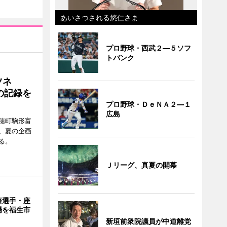
あいさつされる悠仁さま
プロ野球・西武２―５ソフ
トバンク
ツネ
の記録を
プロ野球・ＤｅＮＡ２―１
広島
穂町駒形富
現在、夏の企画
る。
Ｊリーグ、真夏の開幕
藤選手・座
場を福生市
新垣前衆院議員が中道離党