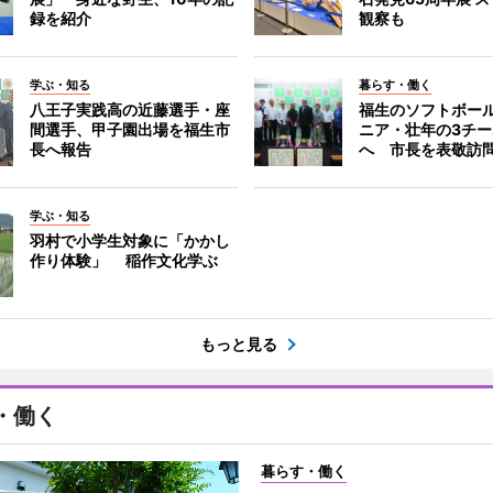
録を紹介
観察も
学ぶ・知る
暮らす・働く
八王子実践高の近藤選手・座
福生のソフトボー
間選手、甲子園出場を福生市
ニア・壮年の3チ
長へ報告
へ 市長を表敬訪
学ぶ・知る
羽村で小学生対象に「かかし
作り体験」 稲作文化学ぶ
もっと見る
・働く
暮らす・働く