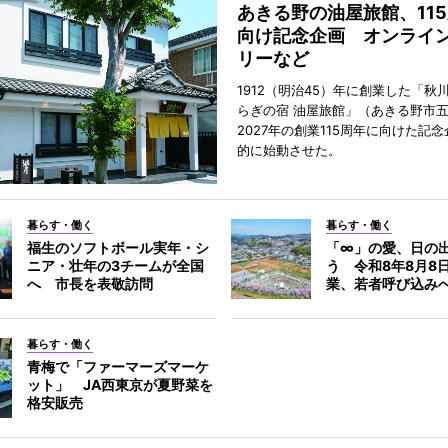
あきる野の油屋旅館、11
向け記念企画 オンライ
リーなど
1912（明治45）年に創業した「秋
らぎの宿 油屋旅館」（あきる野市
2027年の創業115周年に向けた記
的に始動させた。
暮らす・働く
暮らす・働く
福生のソフトボール実年・シ
「∞」の愛、日の
ニア・壮年の3チームが全国
う 令和8年8月8
へ 市長を表敬訪問
業、若者呼び込み
暮らす・働く
青梅で「ファーマーズマーケ
ット」 JA西東京が夏野菜を
格安販売