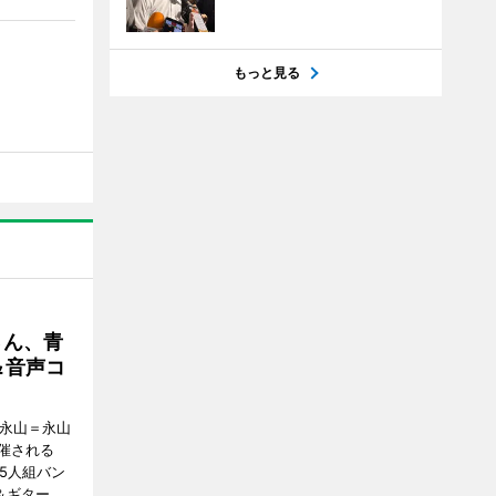
もっと見る
さん、青
＆音声コ
ク永山＝永山
催される
5人組バン
＆ギター