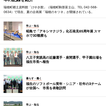
瑞穂町郷土資料館「けやき館」（瑞穂町駒形富士山、TEL 042‐568‐
0634）で現在、夏の企画展「瑞穂のキツネ」が開催されている。
学ぶ・知る
昭島で「アキシマクジラ」化石発見65周年展 スマ
ホで3D観察も
学ぶ・知る
八王子実践高の近藤選手・座間選手、甲子園出場を
福生市長へ報告
暮らす・働く
福生のソフトボール実年・シニア・壮年の3チーム
が全国へ 市長を表敬訪問
学ぶ・知る