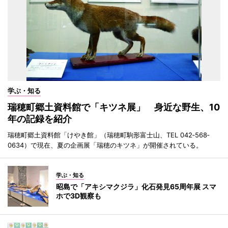
学ぶ・知る
瑞穂町郷土資料館で「キツネ展」 身近な野生、10
年の記録を紹介
瑞穂町郷土資料館「けやき館」（瑞穂町駒形富士山、TEL 042‐568‐
0634）で現在、夏の企画展「瑞穂のキツネ」が開催されている。
学ぶ・知る
昭島で「アキシマクジラ」化石発見65周年展 スマ
ホで3D観察も