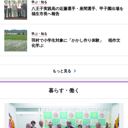
学ぶ・知る
八王子実践高の近藤選手・座間選手、甲子園出場を
福生市長へ報告
学ぶ・知る
羽村で小学生対象に「かかし作り体験」 稲作文
化学ぶ
もっと見る
暮らす・働く