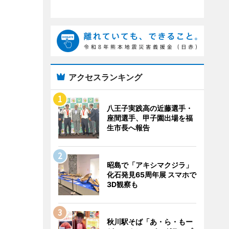
アクセスランキング
八王子実践高の近藤選手・
座間選手、甲子園出場を福
生市長へ報告
昭島で「アキシマクジラ」
化石発見65周年展 スマホで
3D観察も
秋川駅そば「あ・ら・もー