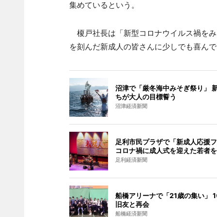
集めているという。
榎戸社長は「新型コロナウイルス禍をみ
を刻んだ新成人の皆さんに少しでも喜んで
沼津で「厳冬海中みそぎ祭り」 
ちが大人の目標誓う
沼津経済新聞
足利市民プラザで「新成人応援フ
コロナ禍に成人式を迎えた若者を
足利経済新聞
船橋アリーナで「21歳の集い」 
旧友と再会
船橋経済新聞