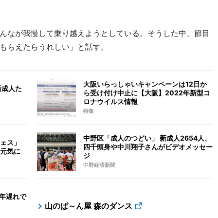
んなが我慢して乗り越えようとしている。そうした中、節目
もらえたらうれしい」と話す。
大阪いらっしゃいキャンペーンは12日か
新成人た
ら受け付け中止に【大阪】2022年新型コ
ロナウイルス情報
特集
中野区「成人のつどい」 新成人2654人、
ェス」
四千頭身や中川翔子さんがビデオメッセー
元気に
ジ
中野経済新聞
1年遅れで
山のぱ～ん屋 森のダンス