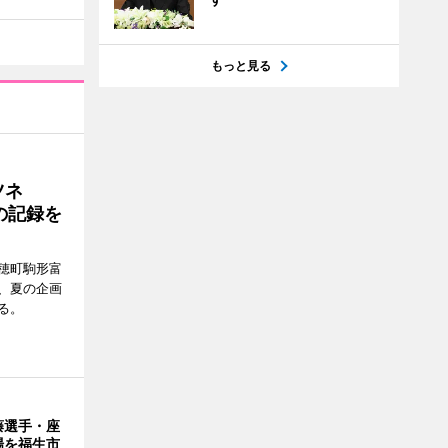
もっと見る
ツネ
の記録を
穂町駒形富
現在、夏の企画
る。
藤選手・座
場を福生市