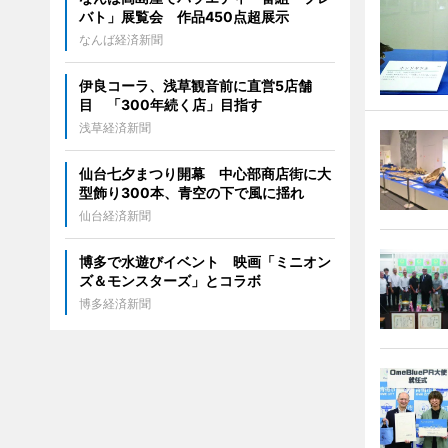
バト」展覧会 作品450点超展示
なんば経済新聞
伊良コーラ、浅草観音前に直営5店舗
目 「300年続く店」目指す
浅草経済新聞
仙台七夕まつり開幕 中心部商店街に大
型飾り300本、青空の下で風に揺れ
仙台経済新聞
博多で水遊びイベント 映画「ミニオン
ズ＆モンスターズ」とコラボ
博多経済新聞