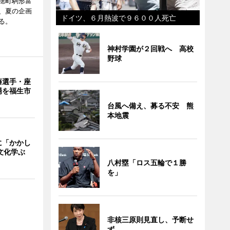
穂町駒形富
現在、夏の企画
ドイツ、６月熱波で９６００人死亡
る。
神村学園が２回戦へ 高校
野球
藤選手・座
場を福生市
台風へ備え、募る不安 熊
本地震
に「かかし
文化学ぶ
八村塁「ロス五輪で１勝
を」
非核三原則見直し、予断せ
ず