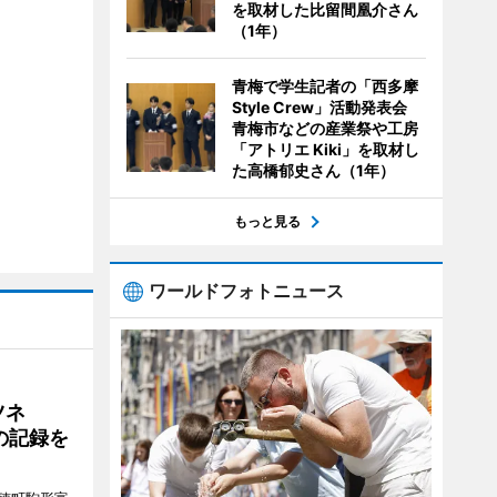
を取材した比留間凰介さん
（1年）
青梅で学生記者の「西多摩
Style Crew」活動発表会
青梅市などの産業祭や工房
「アトリエ Kiki」を取材し
た高橋郁史さん（1年）
もっと見る
ワールドフォトニュース
ツネ
の記録を