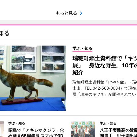
もっと見る
知る
学ぶ・知る
瑞穂町郷土資料館で「キ
展」 身近な野生、10年
紹介
瑞穂町郷土資料館「けやき館」（瑞
士山、TEL 042‐568‐0634）で
展「瑞穂のキツネ」が開催されてい
学ぶ・知る
学ぶ・知る
昭島で「アキシマクジラ」化
八王子実践高の近
石発見65周年展 スマホで3D
間選手、甲子園出