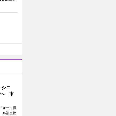
・シニ
へ 市
「オール福
ール福生壮