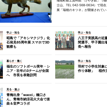
瑞穂町郷土資料館「けやき館」（瑞
士山、TEL 042‐568‐0634）で
展「瑞穂のキツネ」が開催されてい
学ぶ・知る
学ぶ・知る
昭島で「アキシマクジラ」化
八王子実践高の近
石発見65周年展 スマホで3D
間選手、甲子園出
観察も
長へ報告
暮らす・働く
学ぶ・知る
福生のソフトボール実年・シ
羽村で小学生対象
ニア・壮年の3チームが全国
作り体験」 稲作
へ 市長を表敬訪問
見る・遊ぶ
青梅出身「wacci」橋口さ
ん、青梅市納涼花火大会で楽
曲＆音声コラボ