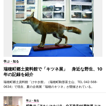
学ぶ・知る
瑞穂町郷土資料館で「キツネ展」 身近な野生、10
年の記録を紹介
瑞穂町郷土資料館「けやき館」（瑞穂町駒形富士山、TEL 042‐568‐
0634）で現在、夏の企画展「瑞穂のキツネ」が開催されている。
学ぶ・知る
昭島で「アキシマクジラ」化石発見65周年展 スマ