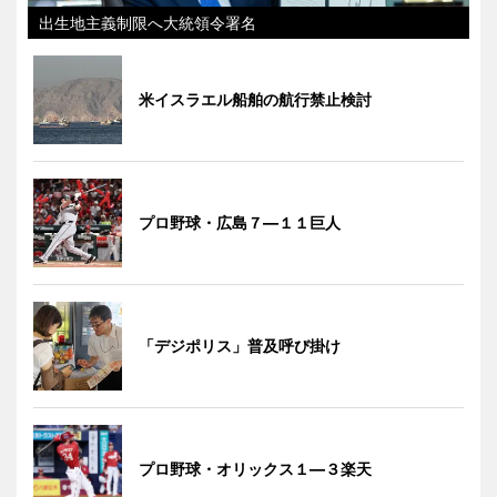
出生地主義制限へ大統領令署名
米イスラエル船舶の航行禁止検討
プロ野球・広島７―１１巨人
「デジポリス」普及呼び掛け
プロ野球・オリックス１―３楽天