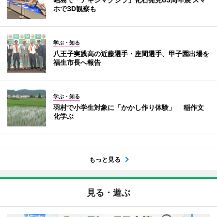
ホで3D観察も
学ぶ・知る
八王子実践高の近藤選手・座間選手、甲子園出場を
福生市長へ報告
学ぶ・知る
羽村で小学生対象に「かかし作り体験」 稲作文
化学ぶ
もっと見る
見る・遊ぶ