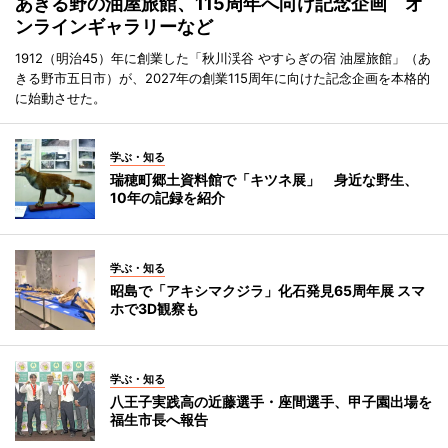
あきる野の油屋旅館、115周年へ向け記念企画 オ
ンラインギャラリーなど
1912（明治45）年に創業した「秋川渓谷 やすらぎの宿 油屋旅館」（あ
きる野市五日市）が、2027年の創業115周年に向けた記念企画を本格的
に始動させた。
学ぶ・知る
瑞穂町郷土資料館で「キツネ展」 身近な野生、
10年の記録を紹介
学ぶ・知る
昭島で「アキシマクジラ」化石発見65周年展 スマ
ホで3D観察も
学ぶ・知る
八王子実践高の近藤選手・座間選手、甲子園出場を
福生市長へ報告