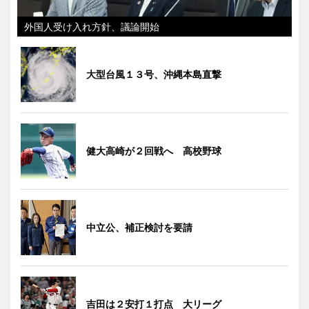
外国人受け入れ方針、議論開始
大型台風１３号、沖縄本島直撃
健大高崎が２回戦へ 高校野球
中立公、補正検討を要請
吉田は２安打１打点 大リーグ