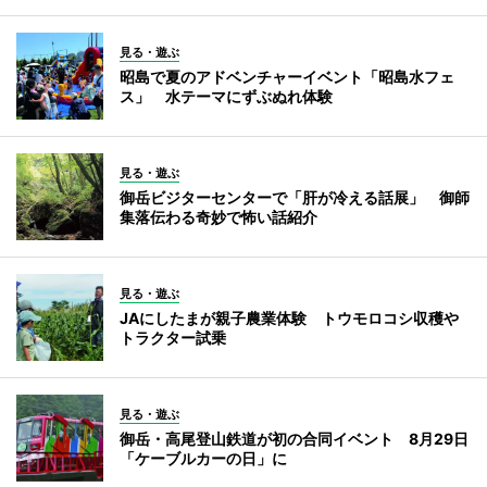
見る・遊ぶ
昭島で夏のアドベンチャーイベント「昭島水フェ
ス」 水テーマにずぶぬれ体験
見る・遊ぶ
御岳ビジターセンターで「肝が冷える話展」 御師
集落伝わる奇妙で怖い話紹介
見る・遊ぶ
JAにしたまが親子農業体験 トウモロコシ収穫や
トラクター試乗
見る・遊ぶ
御岳・高尾登山鉄道が初の合同イベント 8月29日
「ケーブルカーの日」に