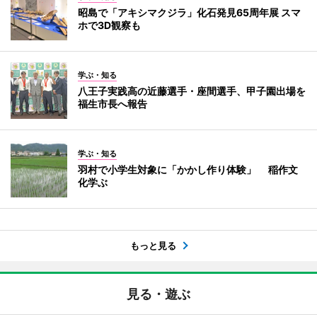
昭島で「アキシマクジラ」化石発見65周年展 スマ
ホで3D観察も
学ぶ・知る
八王子実践高の近藤選手・座間選手、甲子園出場を
福生市長へ報告
学ぶ・知る
羽村で小学生対象に「かかし作り体験」 稲作文
化学ぶ
もっと見る
見る・遊ぶ