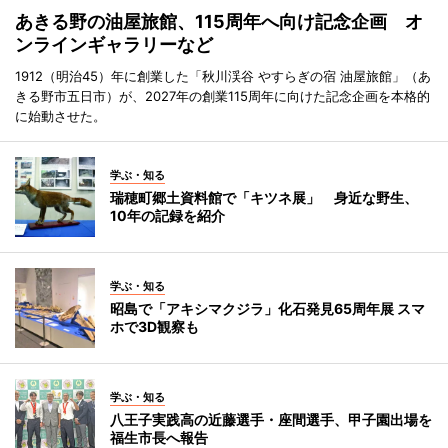
あきる野の油屋旅館、115周年へ向け記念企画 オ
ンラインギャラリーなど
1912（明治45）年に創業した「秋川渓谷 やすらぎの宿 油屋旅館」（あ
きる野市五日市）が、2027年の創業115周年に向けた記念企画を本格的
に始動させた。
学ぶ・知る
瑞穂町郷土資料館で「キツネ展」 身近な野生、
10年の記録を紹介
学ぶ・知る
昭島で「アキシマクジラ」化石発見65周年展 スマ
ホで3D観察も
学ぶ・知る
八王子実践高の近藤選手・座間選手、甲子園出場を
福生市長へ報告