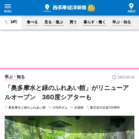
34°C
食べる
見る・遊ぶ
買う
暮らす・働く
学ぶ・知る
学ぶ・知る
2025.03.10
「奥多摩水と緑のふれあい館」がリニューア
ルオープン 360度シアターも
奥多摩水と緑のふれあい館
小河内ダム
水源林
東京近代水道100周年