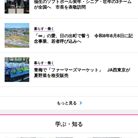
福生のソフトボール実年・シニア・壮年の3チーム
が全国へ 市長を表敬訪問
暮らす・働く
「∞」の愛、日の出町で誓う 令和8年8月8日に記
念事業、若者呼び込みへ
暮らす・働く
青梅で「ファーマーズマーケット」 JA西東京が
夏野菜を格安販売
もっと見る
学ぶ・知る