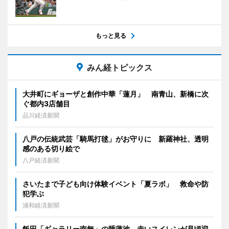
もっと見る
みん経トピックス
大井町にギョーザと創作中華「蓮月」 南青山、新橋に次
ぐ都内3店舗目
品川経済新聞
八戸の伝統武芸「騎馬打毬」がお守りに 新羅神社、透明
感のある切り絵で
八戸経済新聞
さいたまで子ども向け体験イベント「夏ラボ」 救命や防
犯学ぶ
浦和経済新聞
飯田「ギャラリー南無」の睡蓮池 赤いスイレンが見頃迎