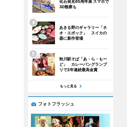
化石発見65周年展 スマホで
3D観察も
あきる野のギャラリー「ネ
オ・エポック」 スイカの
器に新作登場
秋川駅そば「あ・ら・もー
ど」 カレーパングランプ
リで2年連続最高金賞
もっと見る
フォトフラッシュ