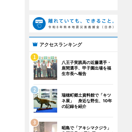
アクセスランキング
八王子実践高の近藤選手・
座間選手、甲子園出場を福
生市長へ報告
瑞穂町郷土資料館で「キツ
ネ展」 身近な野生、10年
の記録を紹介
昭島で「アキシマクジラ」