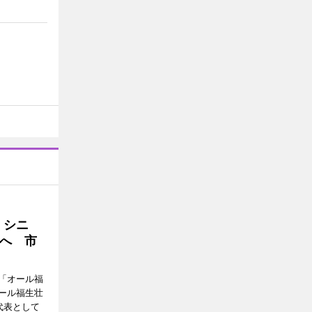
・シニ
へ 市
「オール福
ール福生壮
代表として