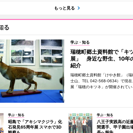
もっと見る
知る
学ぶ・知る
瑞穂町郷土資料館で「キ
展」 身近な野生、10年
紹介
瑞穂町郷土資料館「けやき館」（瑞
士山、TEL 042‐568‐0634）で
展「瑞穂のキツネ」が開催されてい
学ぶ・知る
学ぶ・知る
昭島で「アキシマクジラ」化
八王子実践高の近
石発見65周年展 スマホで3D
間選手、甲子園出
観察も
長へ報告