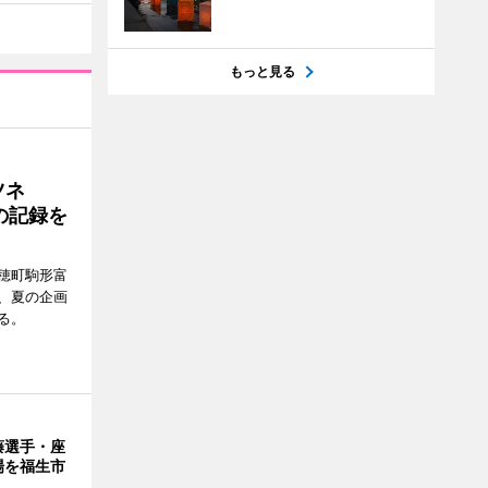
もっと見る
ツネ
の記録を
穂町駒形富
現在、夏の企画
る。
藤選手・座
場を福生市