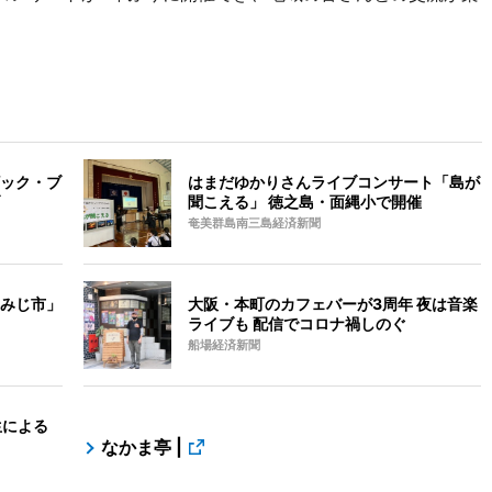
。
ック・ブ
はまだゆかりさんライブコンサート「島が
聞こえる」 徳之島・面縄小で開催
奄美群島南三島経済新聞
みじ市」
大阪・本町のカフェバーが3周年 夜は音楽
ライブも 配信でコロナ禍しのぐ
船場経済新聞
生による
なかま亭 |