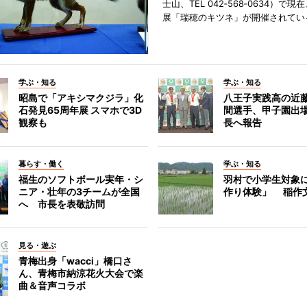
士山、TEL 042‐568‐0634）で
展「瑞穂のキツネ」が開催されてい
学ぶ・知る
学ぶ・知る
昭島で「アキシマクジラ」化
八王子実践高の近
石発見65周年展 スマホで3D
間選手、甲子園出
観察も
長へ報告
暮らす・働く
学ぶ・知る
福生のソフトボール実年・シ
羽村で小学生対象
ニア・壮年の3チームが全国
作り体験」 稲作
へ 市長を表敬訪問
見る・遊ぶ
青梅出身「wacci」橋口さ
ん、青梅市納涼花火大会で楽
曲＆音声コラボ