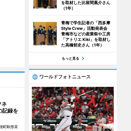
を取材した比留間凰介さん
（1年）
青梅で学生記者の「西多摩
Style Crew」活動発表会
青梅市などの産業祭や工房
「アトリエ Kiki」を取材し
た高橋郁史さん（1年）
もっと見る
ワールドフォトニュース
ツネ
の記録を
穂町駒形富