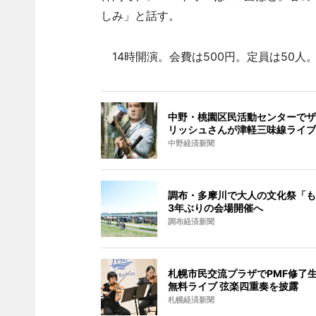
しみ」と話す。
14時開演。会費は500円。定員は50人
中野・桃園区民活動センターでザ
リッシュさんが津軽三味線ライブ
中野経済新聞
調布・多摩川で大人の文化祭「も
3年ぶりの会場開催へ
調布経済新聞
札幌市民交流プラザでPMF修了
無料ライブ 弦楽四重奏を披露
札幌経済新聞