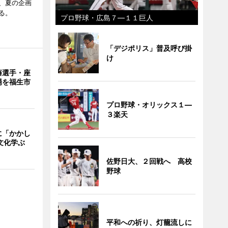
現在、夏の企画
る。
プロ野球・広島７―１１巨人
「デジポリス」普及呼び掛
け
藤選手・座
場を福生市
プロ野球・オリックス１―
３楽天
に「かかし
文化学ぶ
佐野日大、２回戦へ 高校
野球
平和への祈り、灯籠流しに