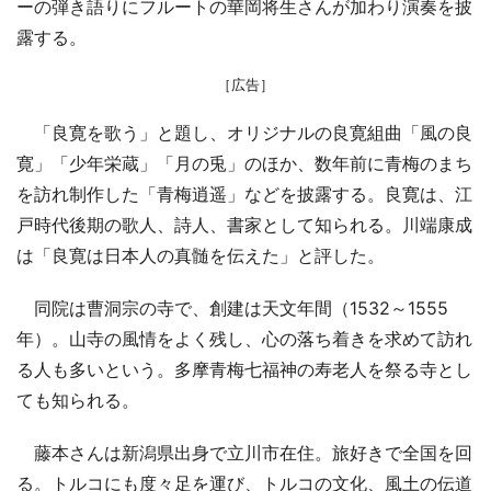
ーの弾き語りにフルートの華岡将生さんが加わり演奏を披
露する。
［広告］
「良寛を歌う」と題し、オリジナルの良寛組曲「風の良
寛」「少年栄蔵」「月の兎」のほか、数年前に青梅のまち
を訪れ制作した「青梅逍遥」などを披露する。良寛は、江
戸時代後期の歌人、詩人、書家として知られる。川端康成
は「良寛は日本人の真髄を伝えた」と評した。
同院は曹洞宗の寺で、創建は天文年間（1532～1555
年）。山寺の風情をよく残し、心の落ち着きを求めて訪れ
る人も多いという。多摩青梅七福神の寿老人を祭る寺とし
ても知られる。
藤本さんは新潟県出身で立川市在住。旅好きで全国を回
る。トルコにも度々足を運び、トルコの文化、風土の伝道