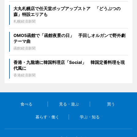
大丸札幌店で任天堂ポップアップストア 「どうぶつの
森」特設エリアも
札幌経済新聞
OMO5函館で「函館夜景の日」 手回しオルガンで野外劇
テーマ曲
函館経済新聞
香港・九龍塘に韓国料理店「Social」 韓国定番料理を現
代風に
香港経済新聞
食べる
見る・遊ぶ
買う
暮らす・働く
学ぶ・知る