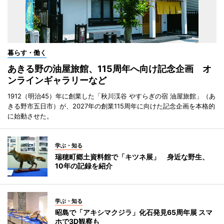
暮らす・働く
あきる野の油屋旅館、115周年へ向け記念企画 オ
ンラインギャラリーなど
1912（明治45）年に創業した「秋川渓谷 やすらぎの宿 油屋旅館」（あ
きる野市五日市）が、2027年の創業115周年に向けた記念企画を本格的
に始動させた。
学ぶ・知る
瑞穂町郷土資料館で「キツネ展」 身近な野生、
10年の記録を紹介
学ぶ・知る
昭島で「アキシマクジラ」化石発見65周年展 スマ
ホで3D観察も