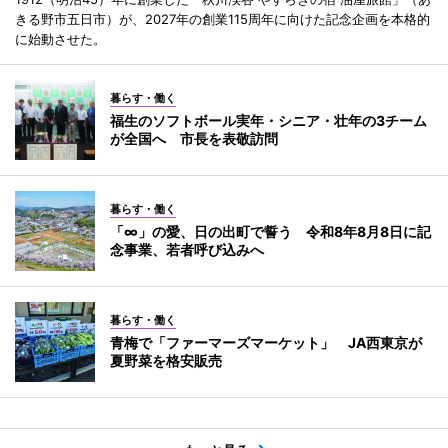
きる野市五日市）が、2027年の創業115周年に向けた記念企画を本格的
に始動させた。
暮らす・働く
福生のソフトボール実年・シニア・壮年の3チーム
が全国へ 市長を表敬訪問
暮らす・働く
「∞」の愛、日の出町で誓う 令和8年8月8日に記
念事業、若者呼び込みへ
暮らす・働く
青梅で「ファーマーズマーケット」 JA西東京が
夏野菜を格安販売