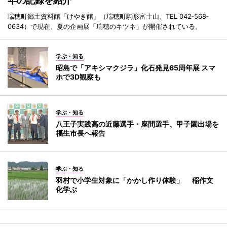
年の記録を紹介
瑞穂町郷土資料館「けやき館」（瑞穂町駒形富士山、TEL 042‐568‐
0634）で現在、夏の企画展「瑞穂のキツネ」が開催されている。
学ぶ・知る
昭島で「アキシマクジラ」化石発見65周年展 スマ
ホで3D観察も
学ぶ・知る
八王子実践高の近藤選手・座間選手、甲子園出場を
福生市長へ報告
学ぶ・知る
羽村で小学生対象に「かかし作り体験」 稲作文
化学ぶ