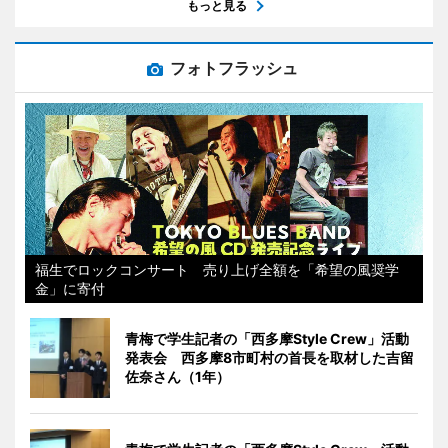
もっと見る
フォトフラッシュ
福生でロックコンサート 売り上げ全額を「希望の風奨学
金」に寄付
青梅で学生記者の「西多摩Style Crew」活動
発表会 西多摩8市町村の首長を取材した吉留
佐奈さん（1年）