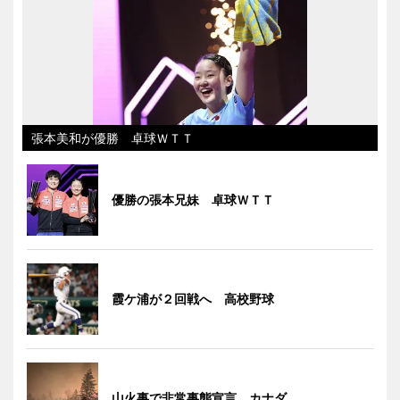
張本美和が優勝 卓球ＷＴＴ
優勝の張本兄妹 卓球ＷＴＴ
霞ケ浦が２回戦へ 高校野球
山火事で非常事態宣言 カナダ