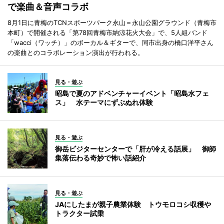
で楽曲＆音声コラボ
8月1日に青梅のTCNスポーツパーク永山＝永山公園グラウンド（青梅市
本町）で開催される「第78回青梅市納涼花火大会」で、5人組バンド
「wacci（ワッチ）」のボーカル＆ギターで、同市出身の橋口洋平さん
の楽曲とのコラボレーション演出が行われる。
見る・遊ぶ
昭島で夏のアドベンチャーイベント「昭島水フェ
ス」 水テーマにずぶぬれ体験
見る・遊ぶ
御岳ビジターセンターで「肝が冷える話展」 御師
集落伝わる奇妙で怖い話紹介
見る・遊ぶ
JAにしたまが親子農業体験 トウモロコシ収穫や
トラクター試乗