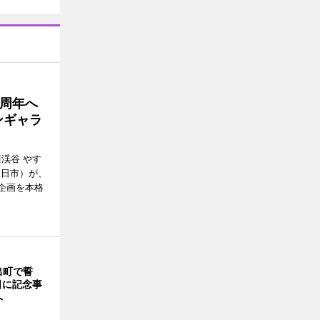
5周年へ
ンギャラ
川渓谷 やす
五日市）が、
念企画を本格
出町で誓
日に記念事
へ