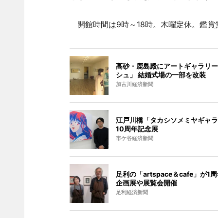
開館時間は9時～18時。木曜定休。鑑賞無
高砂・鹿島殿にアートギャラリー
シュ」 結婚式場の一部を改装
加古川経済新聞
江戸川橋「タカシソメミヤギャラ
10周年記念展
市ケ谷経済新聞
足利の「artspace＆cafe」が1周
企画展や展覧会開催
足利経済新聞