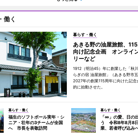
・働く
暮らす・働く
あきる野の油屋旅館、11
向け記念企画 オンライ
リーなど
1912（明治45）年に創業した「秋
らぎの宿 油屋旅館」（あきる野市
2027年の創業115周年に向けた記
的に始動させた。
暮らす・働く
暮らす・働く
福生のソフトボール実年・シ
「∞」の愛、日の
ニア・壮年の3チームが全国
う 令和8年8月8
へ 市長を表敬訪問
業、若者呼び込み