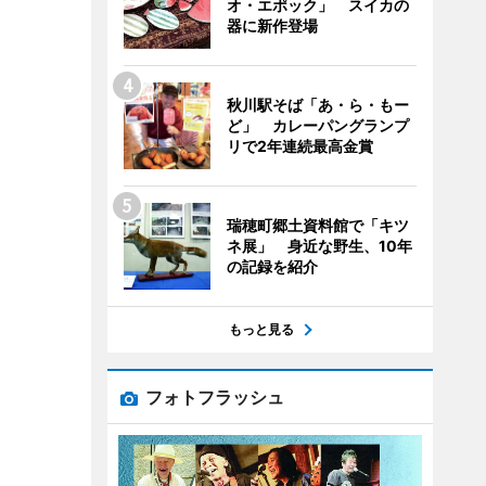
オ・エポック」 スイカの
器に新作登場
秋川駅そば「あ・ら・もー
ど」 カレーパングランプ
リで2年連続最高金賞
瑞穂町郷土資料館で「キツ
ネ展」 身近な野生、10年
の記録を紹介
もっと見る
フォトフラッシュ