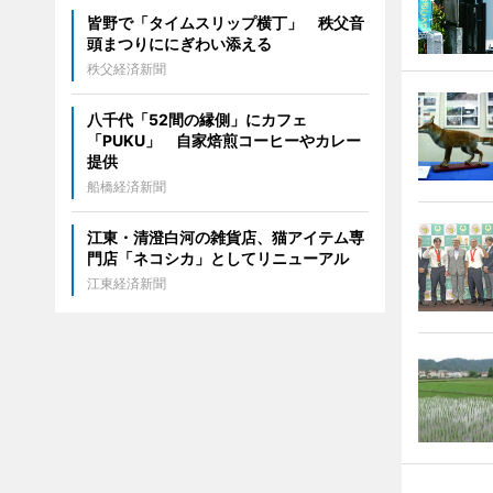
皆野で「タイムスリップ横丁」 秩父音
頭まつりににぎわい添える
秩父経済新聞
八千代「52間の縁側」にカフェ
「PUKU」 自家焙煎コーヒーやカレー
提供
船橋経済新聞
江東・清澄白河の雑貨店、猫アイテム専
門店「ネコシカ」としてリニューアル
江東経済新聞