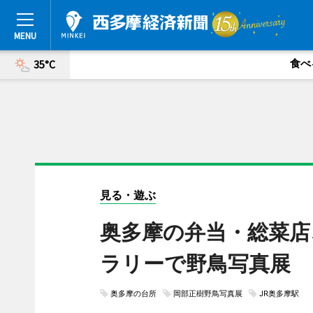
食べ
35°C
見る・遊ぶ
奥多摩の弁当・総菜店
ラリーで野鳥写真展
奥多摩の台所
岡部正樹野鳥写真展
JR奥多摩駅