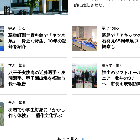
的に始動させた。
学ぶ・知る
学ぶ・知る
瑞穂町郷土資料館で「キツネ
昭島で「アキシマ
展」 身近な野生、10年の記
石発見65周年展 ス
録を紹介
観察も
学ぶ・知る
暮らす・働く
八王子実践高の近藤選手・座
福生のソフトボー
間選手、甲子園出場を福生市
ニア・壮年の3チ
長へ報告
へ 市長を表敬訪
学ぶ・知る
羽村で小学生対象に「かかし
作り体験」 稲作文化学ぶ
もっと見る