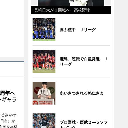
長崎日大が２回戦へ 高校野球
喜ぶ植中 Ｊリーグ
鹿島、逆転で白星発進 Ｊ
リーグ
5周年へ
あいさつされる悠仁さま
ンギャラ
川渓谷 やす
五日市）が、
プロ野球・西武２―５ソフ
念企画を本格
トバンク