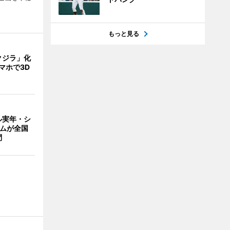
もっと見る
クジラ」化
マホで3D
ル実年・シ
ームが全国
問