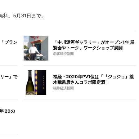
料。5月31日まで。
「ブラン
「中川運河ギャラリー」がオープン1年 展
覧会やトーク、ワークショップ展開
名駅経済新聞
リー」で
福経・2020年PV1位は「『ジョジョ』荒
木飛呂彦さんコラボ限定酒」
福井経済新聞
年 20の