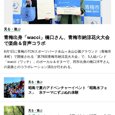
見る・遊ぶ
青梅出身「wacci」橋口さん、青梅市納涼花火大会
で楽曲＆音声コラボ
8月1日に青梅のTCNスポーツパーク永山＝永山公園グラウンド（青梅市
本町）で開催される「第78回青梅市納涼花火大会」で、5人組バンド
「wacci（ワッチ）」のボーカル＆ギターで、同市出身の橋口洋平さん
の楽曲とのコラボレーション演出が行われる。
見る・遊ぶ
昭島で夏のアドベンチャーイベント「昭島水フェ
ス」 水テーマにずぶぬれ体験
見る・遊ぶ