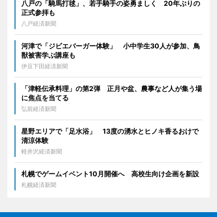
八戸の「騎馬打毬」、若手騎手の姿勇ましく 20年ぶりの
正式参拝も
八戸経済新聞
河津で「ジビエバーガー体験」 小中学生30人が参加、鳥
獣被害学ぶ講座も
伊豆下田経済新聞
「津軽伝承料理」の第2弾 正月や盆、農事など人が集う場
に焦点を当てる
弘前経済新聞
星野エリアで「足水浴」 13度の湧水とヒノキ香るおけで
清涼体験
軽井沢経済新聞
札幌でゲームイベント10月開催へ 高校生向け企画を新設
札幌経済新聞