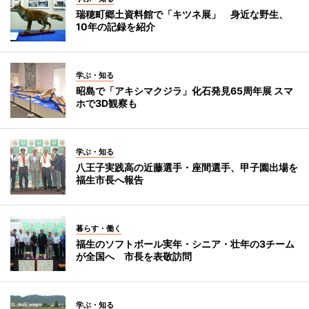
瑞穂町郷土資料館で「キツネ展」 身近な野生、
10年の記録を紹介
学ぶ・知る
昭島で「アキシマクジラ」化石発見65周年展 スマ
ホで3D観察も
学ぶ・知る
八王子実践高の近藤選手・座間選手、甲子園出場を
福生市長へ報告
暮らす・働く
福生のソフトボール実年・シニア・壮年の3チーム
が全国へ 市長を表敬訪問
学ぶ・知る