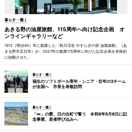
暮らす・働く
あきる野の油屋旅館、115周年へ向け記念企画 オ
ンラインギャラリーなど
1912（明治45）年に創業した「秋川渓谷 やすらぎの宿 油屋旅館」（あ
きる野市五日市）が、2027年の創業115周年に向けた記念企画を本格的
に始動させた。
暮らす・働く
福生のソフトボール実年・シニア・壮年の3チーム
が全国へ 市長を表敬訪問
暮らす・働く
「∞」の愛、日の出町で誓う 令和8年8月8日に記
念事業、若者呼び込みへ