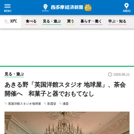
33°C
食べる
見る・遊ぶ
買う
暮らす・働く
学ぶ・知る
見る・遊ぶ
2026.06.11
あきる野「英国洋館スタジオ 地球屋」、茶会
開催へ 和菓子と器でおもてなし
英国洋館スタジオ地球屋
彩霞堂
浦霞