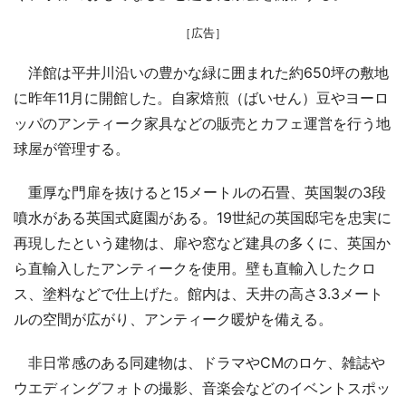
［広告］
洋館は平井川沿いの豊かな緑に囲まれた約650坪の敷地
に昨年11月に開館した。自家焙煎（ばいせん）豆やヨーロ
ッパのアンティーク家具などの販売とカフェ運営を行う地
球屋が管理する。
重厚な門扉を抜けると15メートルの石畳、英国製の3段
噴水がある英国式庭園がある。19世紀の英国邸宅を忠実に
再現したという建物は、扉や窓など建具の多くに、英国か
ら直輸入したアンティークを使用。壁も直輸入したクロ
ス、塗料などで仕上げた。館内は、天井の高さ3.3メート
ルの空間が広がり、アンティーク暖炉を備える。
非日常感のある同建物は、ドラマやCMのロケ、雑誌や
ウエディングフォトの撮影、音楽会などのイベントスポッ