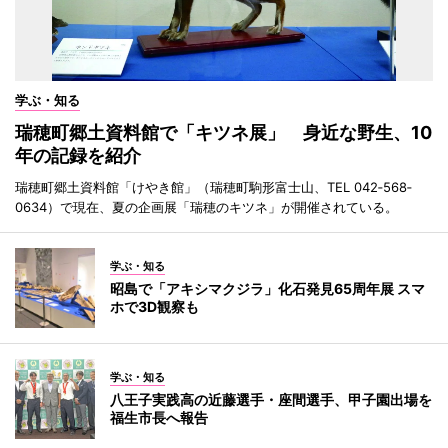
学ぶ・知る
瑞穂町郷土資料館で「キツネ展」 身近な野生、10
年の記録を紹介
瑞穂町郷土資料館「けやき館」（瑞穂町駒形富士山、TEL 042‐568‐
0634）で現在、夏の企画展「瑞穂のキツネ」が開催されている。
学ぶ・知る
昭島で「アキシマクジラ」化石発見65周年展 スマ
ホで3D観察も
学ぶ・知る
八王子実践高の近藤選手・座間選手、甲子園出場を
福生市長へ報告