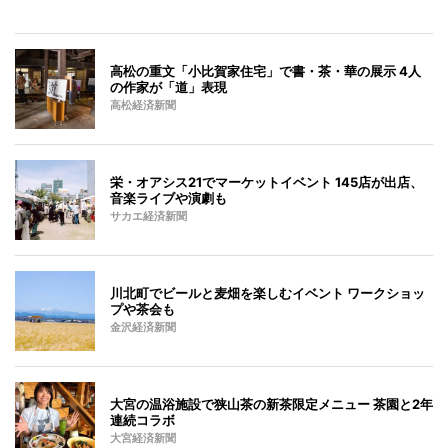
高松の重文「小比賀家住宅」で書・茶・華の展示 4人
の作家が「道」表現
高松経済新聞
栄・オアシス21でマーケットイベント 145店が出店、
音楽ライブや演劇も
サカエ経済新聞
川北町でビールと麦畑を楽しむイベント ワークショッ
プや茶会も
金沢経済新聞
大宮の温浴施設で狭山茶の新茶限定メニュー 茶園と2年
連続コラボ
大宮経済新聞