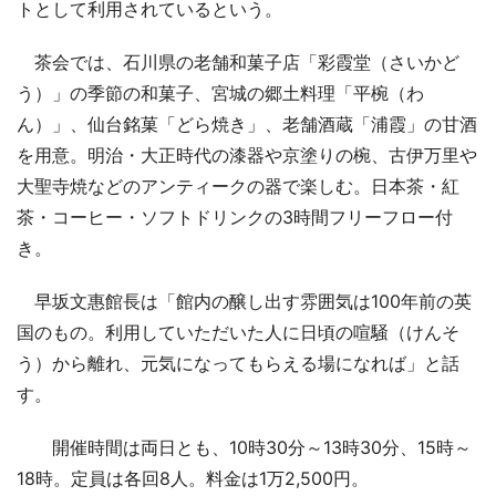
トとして利用されているという。
茶会では、石川県の老舗和菓子店「彩霞堂（さいかど
う）」の季節の和菓子、宮城の郷土料理「平椀（わ
ん）」、仙台銘菓「どら焼き」、老舗酒蔵「浦霞」の甘酒
を用意。明治・大正時代の漆器や京塗りの椀、古伊万里や
大聖寺焼などのアンティークの器で楽しむ。日本茶・紅
茶・コーヒー・ソフトドリンクの3時間フリーフロー付
き。
早坂文惠館長は「館内の醸し出す雰囲気は100年前の英
国のもの。利用していただいた人に日頃の喧騒（けんそ
う）から離れ、元気になってもらえる場になれば」と話
す。
開催時間は両日とも、10時30分～13時30分、15時～
18時。定員は各回8人。料金は1万2,500円。