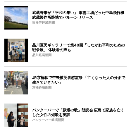
武蔵野市が「平和の集い」 軍需工場だった中島飛行機
武蔵製作所跡地でバルーンリリース
吉祥寺経済新聞
品川区民ギャラリーで第40回「しながわ平和のための
戦争展」 体験者の声も
品川経済新聞
JR京橋駅で空襲被災者慰霊祭 「亡くなった人の分まで
生きていきたい」
京橋経済新聞
バンクーバーで「原爆の歌」朗読会 広島で家族を亡く
した女性の短歌を英訳
バンクーバー経済新聞