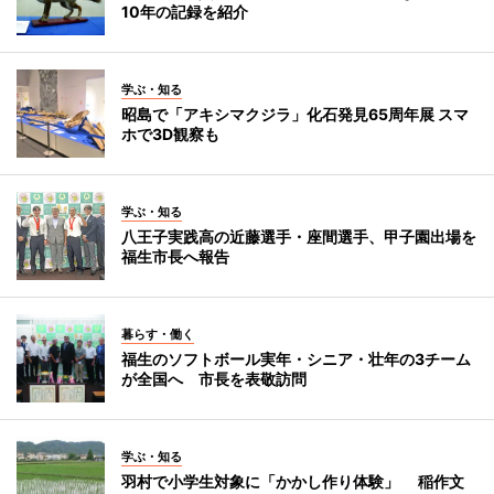
10年の記録を紹介
学ぶ・知る
昭島で「アキシマクジラ」化石発見65周年展 スマ
ホで3D観察も
学ぶ・知る
八王子実践高の近藤選手・座間選手、甲子園出場を
福生市長へ報告
暮らす・働く
福生のソフトボール実年・シニア・壮年の3チーム
が全国へ 市長を表敬訪問
学ぶ・知る
羽村で小学生対象に「かかし作り体験」 稲作文