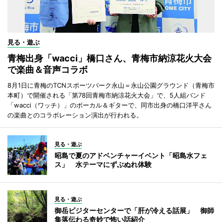
見る・遊ぶ
青梅出身「wacci」橋口さん、青梅市納涼花火大会
で楽曲＆音声コラボ
8月1日に青梅のTCNスポーツパーク永山＝永山公園グラウンド（青梅市
本町）で開催される「第78回青梅市納涼花火大会」で、5人組バンド
「wacci（ワッチ）」のボーカル＆ギターで、同市出身の橋口洋平さん
の楽曲とのコラボレーション演出が行われる。
見る・遊ぶ
昭島で夏のアドベンチャーイベント「昭島水フェ
ス」 水テーマにずぶぬれ体験
見る・遊ぶ
御岳ビジターセンターで「肝が冷える話展」 御師
集落伝わる奇妙で怖い話紹介