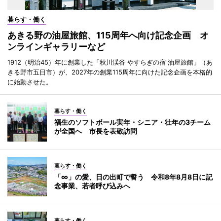
暮らす・働く
あきる野の油屋旅館、115周年へ向け記念企画 オ
ンラインギャラリーなど
1912（明治45）年に創業した「秋川渓谷 やすらぎの宿 油屋旅館」（あ
きる野市五日市）が、2027年の創業115周年に向けた記念企画を本格的
に始動させた。
暮らす・働く
福生のソフトボール実年・シニア・壮年の3チーム
が全国へ 市長を表敬訪問
暮らす・働く
「∞」の愛、日の出町で誓う 令和8年8月8日に記
念事業、若者呼び込みへ
暮らす・働く