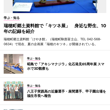
学ぶ・知る
瑞穂町郷土資料館で「キツネ展」 身近な野生、10
年の記録を紹介
瑞穂町郷土資料館「けやき館」（瑞穂町駒形富士山、TEL 042‐568‐
0634）で現在、夏の企画展「瑞穂のキツネ」が開催されている。
学ぶ・知る
昭島で「アキシマクジラ」化石発見65周年展 スマ
ホで3D観察も
学ぶ・知る
八王子実践高の近藤選手・座間選手、甲子園出場を
福生市長へ報告