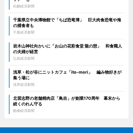
札幌経済新聞
千葉県立中央博物館で「ちば恐竜博」 巨大肉食恐竜や海
の捕食者も
千葉経済新聞
岩木山神社向かいに「お山の花彩食堂 龍の憩」 和食職人
の夫婦が経営
弘前経済新聞
浅草・松が谷にニットカフェ「ito-mori」 編み物好きが
集う場に
浅草経済新聞
北習志野の老舗精肉店「鳥吉」が創業170周年 幕末から
続くのれん守る
船橋経済新聞