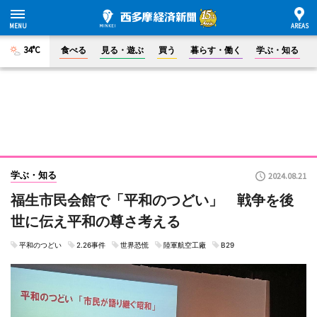
34°C
食べる
見る・遊ぶ
買う
暮らす・働く
学ぶ・知る
学ぶ・知る
2024.08.21
福生市民会館で「平和のつどい」 戦争を後
世に伝え平和の尊さ考える
平和のつどい
2.26事件
世界恐慌
陸軍航空工廠
B29