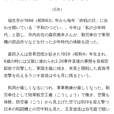
［広告］
福生市が1988（昭和63）年から毎年「終戦の日」に合
わせ開いている「平和のつどい」。今年は「私の少年時
代」と題し、市内在住の森田雅幸さんが、勤労奉仕で軍用
機の部品作りなどを行った少年時代の体験を語った。
森田さんは世界恐慌が起きた1929（昭和4）年生まれ。
6歳の時には父親に連れられ2.26事件直後の事態を首相官
邸前で目撃した。軍国主義に傾き、米英と開戦した真珠湾
攻撃を伝えるラジオ放送は今も耳に残るという。
戦局が厳しくなるにつれ、軍事教練が厳しくなった。勤
労奉仕として陸軍航空工廠（こうしょう）で働き、空襲も
体験。防空壕（ごう）から見上げた空ではB29を迎え撃つ
日本の戦闘機との空中戦も見た。玉音放送は自宅庭で聴い