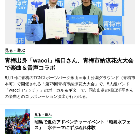
見る・遊ぶ
青梅出身「wacci」橋口さん、青梅市納涼花火大会
で楽曲＆音声コラボ
8月1日に青梅のTCNスポーツパーク永山＝永山公園グラウンド（青梅市
本町）で開催される「第78回青梅市納涼花火大会」で、5人組バンド
「wacci（ワッチ）」のボーカル＆ギターで、同市出身の橋口洋平さん
の楽曲とのコラボレーション演出が行われる。
見る・遊ぶ
昭島で夏のアドベンチャーイベント「昭島水フェ
ス」 水テーマにずぶぬれ体験