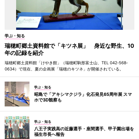
学ぶ・知る
瑞穂町郷土資料館で「キツネ展」 身近な野生、10
年の記録を紹介
瑞穂町郷土資料館「けやき館」（瑞穂町駒形富士山、TEL 042‐568‐
0634）で現在、夏の企画展「瑞穂のキツネ」が開催されている。
学ぶ・知る
昭島で「アキシマクジラ」化石発見65周年展 スマ
ホで3D観察も
学ぶ・知る
八王子実践高の近藤選手・座間選手、甲子園出場を
福生市長へ報告