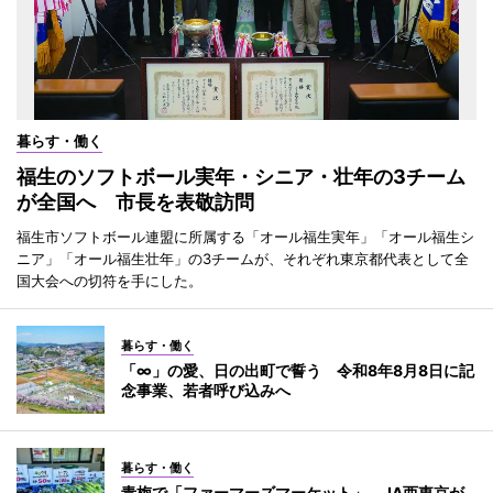
暮らす・働く
福生のソフトボール実年・シニア・壮年の3チーム
が全国へ 市長を表敬訪問
福生市ソフトボール連盟に所属する「オール福生実年」「オール福生シ
ニア」「オール福生壮年」の3チームが、それぞれ東京都代表として全
国大会への切符を手にした。
暮らす・働く
「∞」の愛、日の出町で誓う 令和8年8月8日に記
念事業、若者呼び込みへ
暮らす・働く
青梅で「ファーマーズマーケット」 JA西東京が