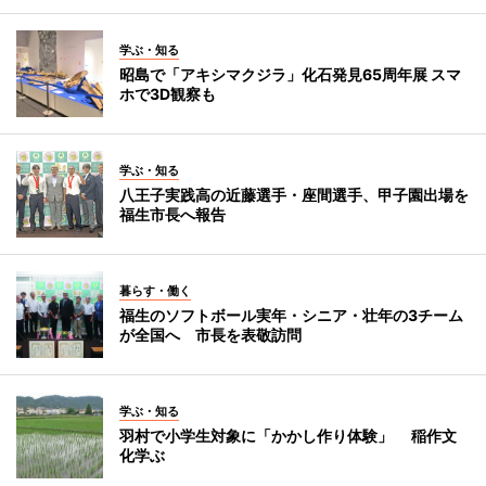
学ぶ・知る
昭島で「アキシマクジラ」化石発見65周年展 スマ
ホで3D観察も
学ぶ・知る
八王子実践高の近藤選手・座間選手、甲子園出場を
福生市長へ報告
暮らす・働く
福生のソフトボール実年・シニア・壮年の3チーム
が全国へ 市長を表敬訪問
学ぶ・知る
羽村で小学生対象に「かかし作り体験」 稲作文
化学ぶ