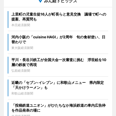
みん経トピックス
上里町の児童生徒16人が町長らと意見交換 議場で町への
提案、再質問も
本庄経済新聞
河内小阪の「cuisine HAGI」が2周年 旬の食材使い、日
替わりで
東大阪経済新聞
平川・長谷川鉄工が全国大会一次審査に挑む 浮世絵を10
層の鉄板で再現
弘前経済新聞
近畿の「セブン-イレブン」に和歌山メニュー 県内限定
「天かけラーメン」も
和歌山経済新聞
「投稿鉄道ユニオン」がひたちなか海浜鉄道の車内広告枠
を作品発表の場に