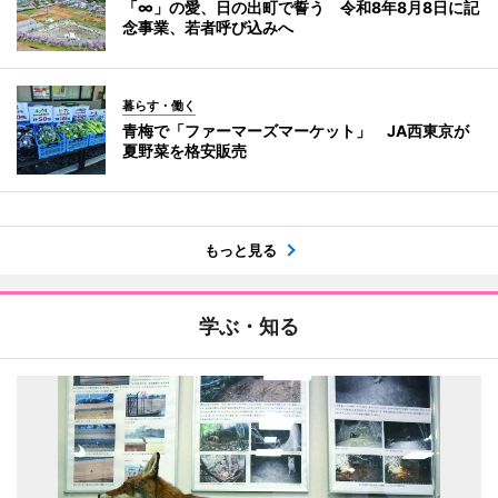
「∞」の愛、日の出町で誓う 令和8年8月8日に記
念事業、若者呼び込みへ
暮らす・働く
青梅で「ファーマーズマーケット」 JA西東京が
夏野菜を格安販売
もっと見る
学ぶ・知る