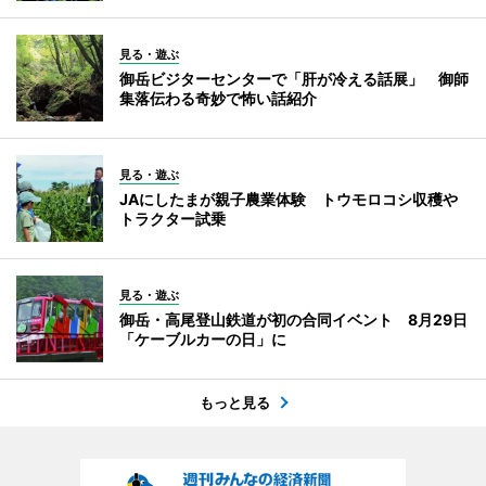
見る・遊ぶ
御岳ビジターセンターで「肝が冷える話展」 御師
集落伝わる奇妙で怖い話紹介
見る・遊ぶ
JAにしたまが親子農業体験 トウモロコシ収穫や
トラクター試乗
見る・遊ぶ
御岳・高尾登山鉄道が初の合同イベント 8月29日
「ケーブルカーの日」に
もっと見る