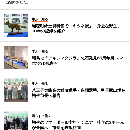
に始動させた。
学ぶ・知る
瑞穂町郷土資料館で「キツネ展」 身近な野生、
10年の記録を紹介
学ぶ・知る
昭島で「アキシマクジラ」化石発見65周年展 スマ
ホで3D観察も
学ぶ・知る
八王子実践高の近藤選手・座間選手、甲子園出場を
福生市長へ報告
暮らす・働く
福生のソフトボール実年・シニア・壮年の3チーム
が全国へ 市長を表敬訪問