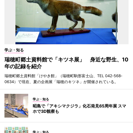
学ぶ・知る
瑞穂町郷土資料館で「キツネ展」 身近な野生、10
年の記録を紹介
瑞穂町郷土資料館「けやき館」（瑞穂町駒形富士山、TEL 042‐568‐
0634）で現在、夏の企画展「瑞穂のキツネ」が開催されている。
学ぶ・知る
昭島で「アキシマクジラ」化石発見65周年展 スマ
ホで3D観察も
学ぶ・知る