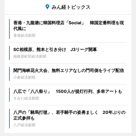
みん経トピックス
香港・九龍塘に韓国料理店「Social」 韓国定番料理を現
代風に
香港経済新聞
SC相模原、熊本と引き分け J3リーグ開幕
相模原町田経済新聞
関門海峡花火大会、無料エリアなしの門司側をライブ配信
小倉経済新聞
八広で「八八祭り」 1500人が提灯行列、多幸アートも
すみだ経済新聞
八戸の「騎馬打毬」、若手騎手の姿勇ましく 20年ぶりの
正式参拝も
八戸経済新聞